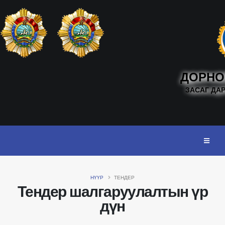
ДОРНО
ЗАСАГ ДА
НҮҮР
ТЕНДЕР
Тендер шалгаруулалтын үр
дүн