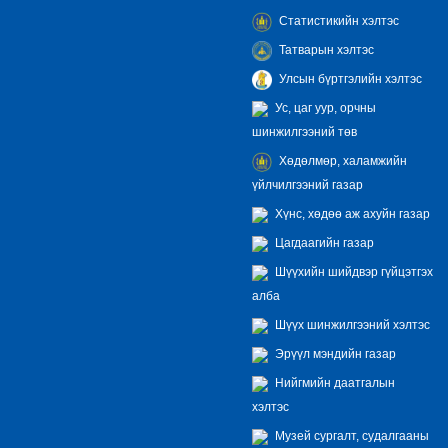
Статистикийн хэлтэс
Татварын хэлтэс
Улсын бүртгэлийн хэлтэс
Ус, цаг уур, орчны
шинжилгээний төв
Хөдөлмөр, халамжийн
үйлчилгээний газар
Хүнс, хөдөө аж ахуйн газар
Цагдаагийн газар
Шүүхийн шийдвэр гүйцэтгэх
алба
Шүүх шинжилгээний хэлтэс
Эрүүл мэндийн газар
Нийгмийн даатгалын
хэлтэс
Музей сургалт, судалгааны