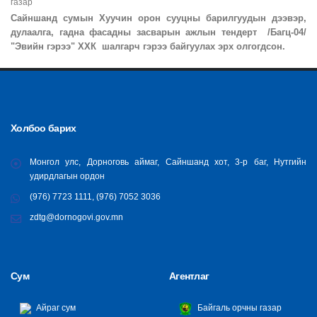
газар
Сайншанд сумын Хуучин орон сууцны барилгуудын дээвэр,
дулаалга, гадна фасадны засварын ажлын тендерт /Багц-04/
"Эвийн гэрээ" ХХК шалгарч гэрээ байгуулах эрх олгогдсон.
Холбоо барих
Монгол улс, Дорноговь аймаг, Сайншанд хот, 3-р баг, Нутгийн
удирдлагын ордон
(976) 7723 1111, (976) 7052 3036
zdtg@dornogovi.gov.mn
Сум
Агентлаг
Айраг сум
Байгаль орчны газар