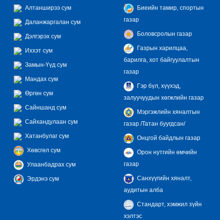
Алтанширээ сум
Биеийн тамир, спортын
газар
Даланжаргалан сум
Боловсролын газар
Дэлгэрэх сум
Газрын харилцаа,
Иххэт сум
барилга, хот байгуулалтын
Замын-Үүд сум
газар
Мандах сум
Гэр бүл, хүүхэд,
Өргөн сум
залуучуудын хөгжлийн газар
Сайншанд сум
Мэргэжлийн хяналтын
Сайхандулаан сум
газар /Татан буугдсан/
Хатанбулаг сум
Онцгой байдлын газар
Хөвсгөл сум
Орон нутгийн өмчийн
газар
Улаанбадрах сум
Санхүүгийн хяналт,
Эрдэнэ сум
аудитын алба
Стандарт, хэмжил зүйн
хэлтэс