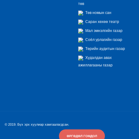
төв
Төв номын сан
Саран хөхөө театр
Мал эмнэлгийн газар
Соёл урлагийн газар
Төрийн аудитын газар
Худалдан авах
ажиллагааны газар
© 2019. Бүх эрх хуулиар хамгаалагдсан.
ӨРГӨДӨЛ ГОМДОЛ