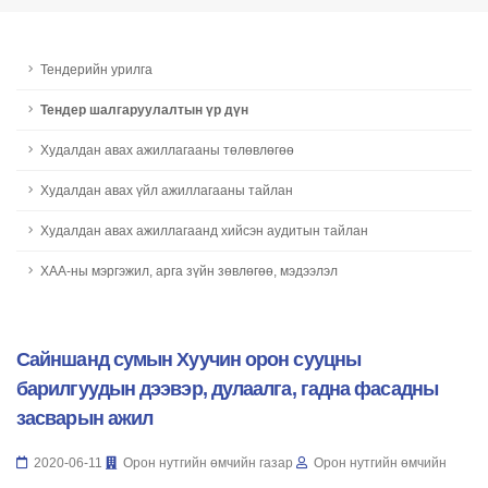
Тендерийн урилга
Тендер шалгаруулалтын үр дүн
Худалдан авах ажиллагааны төлөвлөгөө
Худалдан авах үйл ажиллагааны тайлан
Худалдан авах ажиллагаанд хийсэн аудитын тайлан
ХАА-ны мэргэжил, арга зүйн зөвлөгөө, мэдээлэл
Сайншанд сумын Хуучин орон сууцны
барилгуудын дээвэр, дулаалга, гадна фасадны
засварын ажил
2020-06-11
Орон нутгийн өмчийн газар
Орон нутгийн өмчийн