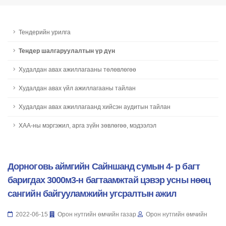
Тендерийн урилга
Тендер шалгаруулалтын үр дүн
Худалдан авах ажиллагааны төлөвлөгөө
Худалдан авах үйл ажиллагааны тайлан
Худалдан авах ажиллагаанд хийсэн аудитын тайлан
ХАА-ны мэргэжил, арга зүйн зөвлөгөө, мэдээлэл
Дорноговь аймгийн Сайншанд сумын 4- р багт
баригдах 3000м3-н багтаамжтай цэвэр усны нөөц
сангийн байгууламжийн угсралтын ажил
2022-06-15
Орон нутгийн өмчийн газар
Орон нутгийн өмчийн