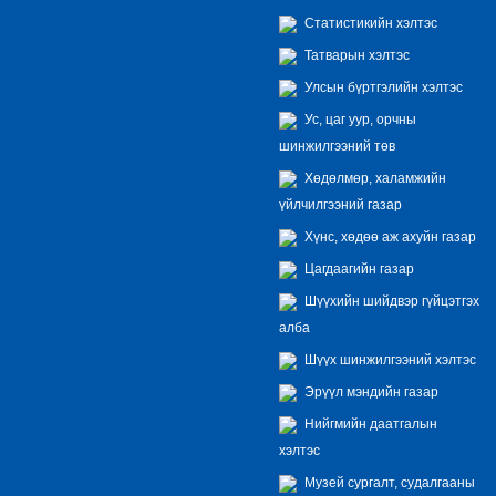
Статистикийн хэлтэс
Татварын хэлтэс
Улсын бүртгэлийн хэлтэс
Ус, цаг уур, орчны
шинжилгээний төв
Хөдөлмөр, халамжийн
үйлчилгээний газар
Хүнс, хөдөө аж ахуйн газар
Цагдаагийн газар
Шүүхийн шийдвэр гүйцэтгэх
алба
Шүүх шинжилгээний хэлтэс
Эрүүл мэндийн газар
Нийгмийн даатгалын
хэлтэс
Музей сургалт, судалгааны