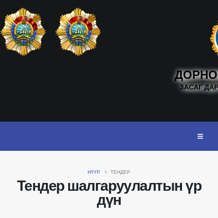
ДОРНО
ЗАСАГ ДА
НҮҮР
ТЕНДЕР
Тендер шалгаруулалтын үр
дүн