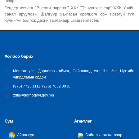
газар
Тендер нээхэд "Энержи парагон" ХХК "Тэнүүнхас сар" ХХК Үнийн
санал ирүүлсэн. Шалгуур хангасан оролцогч орж ирээгүй тул
хүчингүй болгож дахин зарлахаар шийдвэрлэсэн.
Холбоо барих
Монгол улс, Дорноговь аймаг, Сайншанд хот, 3-р баг, Нутгийн
удирдлагын ордон
(976) 7723 1111, (976) 7052 3036
zdtg@dornogovi.gov.mn
Сум
Агентлаг
Айраг сум
Байгаль орчны газар