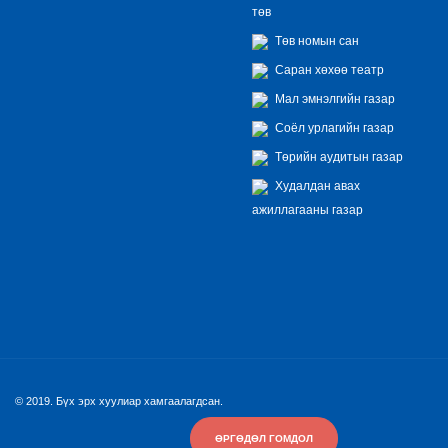
төв
Төв номын сан
Саран хөхөө театр
Мал эмнэлгийн газар
Соёл урлагийн газар
Төрийн аудитын газар
Худалдан авах
ажиллагааны газар
© 2019. Бүх эрх хуулиар хамгаалагдсан.
ӨРГӨДӨЛ ГОМДОЛ