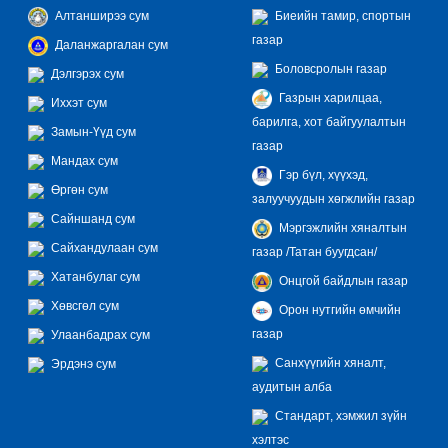
Алтанширээ сум
Биеийн тамир, спортын
газар
Даланжаргалан сум
Боловсролын газар
Дэлгэрэх сум
Газрын харилцаа,
Иххэт сум
барилга, хот байгуулалтын
Замын-Үүд сум
газар
Мандах сум
Гэр бүл, хүүхэд,
Өргөн сум
залуучуудын хөгжлийн газар
Сайншанд сум
Мэргэжлийн хяналтын
Сайхандулаан сум
газар /Татан буугдсан/
Хатанбулаг сум
Онцгой байдлын газар
Хөвсгөл сум
Орон нутгийн өмчийн
газар
Улаанбадрах сум
Санхүүгийн хяналт,
Эрдэнэ сум
аудитын алба
Стандарт, хэмжил зүйн
хэлтэс