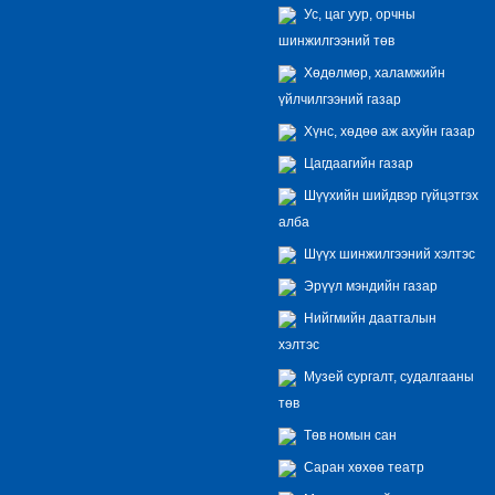
Ус, цаг уур, орчны
шинжилгээний төв
Хөдөлмөр, халамжийн
үйлчилгээний газар
Хүнс, хөдөө аж ахуйн газар
Цагдаагийн газар
Шүүхийн шийдвэр гүйцэтгэх
алба
Шүүх шинжилгээний хэлтэс
Эрүүл мэндийн газар
Нийгмийн даатгалын
хэлтэс
Музей сургалт, судалгааны
төв
Төв номын сан
Саран хөхөө театр