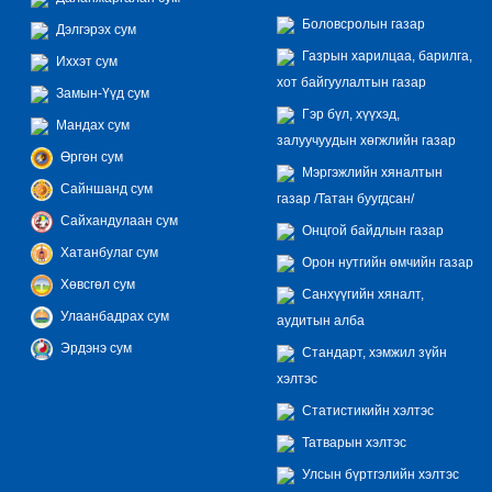
Боловсролын газар
Дэлгэрэх сум
Газрын харилцаа, барилга,
Иххэт сум
хот байгуулалтын газар
Замын-Үүд сум
Гэр бүл, хүүхэд,
Мандах сум
залуучуудын хөгжлийн газар
Өргөн сум
Мэргэжлийн хяналтын
Сайншанд сум
газар /Татан буугдсан/
Сайхандулаан сум
Онцгой байдлын газар
Хатанбулаг сум
Орон нутгийн өмчийн газар
Хөвсгөл сум
Санхүүгийн хяналт,
Улаанбадрах сум
аудитын алба
Эрдэнэ сум
Стандарт, хэмжил зүйн
хэлтэс
Статистикийн хэлтэс
Татварын хэлтэс
Улсын бүртгэлийн хэлтэс