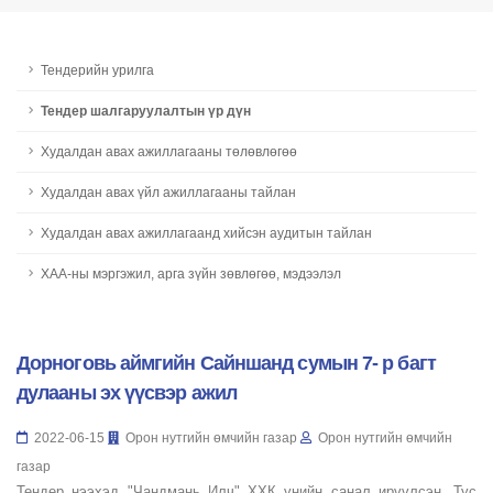
Тендерийн урилга
Тендер шалгаруулалтын үр дүн
Худалдан авах ажиллагааны төлөвлөгөө
Худалдан авах үйл ажиллагааны тайлан
Худалдан авах ажиллагаанд хийсэн аудитын тайлан
ХАА-ны мэргэжил, арга зүйн зөвлөгөө, мэдээлэл
Дорноговь аймгийн Сайншанд сумын 7- р багт
дулааны эх үүсвэр ажил
2022-06-15
Орон нутгийн өмчийн газар
Орон нутгийн өмчийн
газар
Тендер нээхэд "Чандмань Илч" ХХК үнийн санал ирүүлсэн. Тус