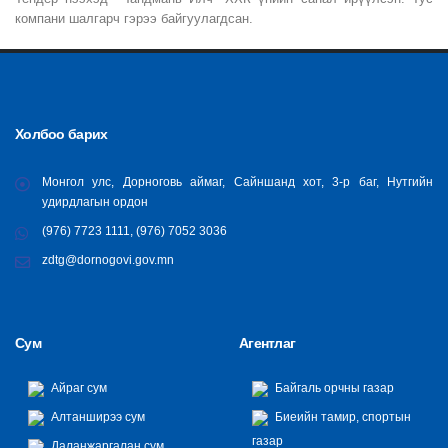
компани шалгарч гэрээ байгуулагдсан.
Холбоо барих
Монгол улс, Дорноговь аймаг, Сайншанд хот, 3-р баг, Нутгийн
удирдлагын ордон
(976) 7723 1111, (976) 7052 3036
zdtg@dornogovi.gov.mn
Сум
Агентлаг
Айраг сум
Байгаль орчны газар
Алтанширээ сум
Биеийн тамир, спортын
газар
Даланжаргалан сум