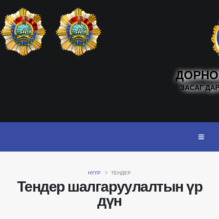
ДОРНО
ЗАСАГ ДА
НҮҮР
ТЕНДЕР
Тендер шалгаруулалтын үр
дүн