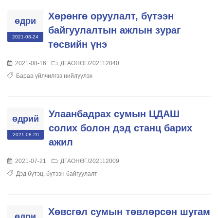
Хөрөнгө оруулалт, бүтээн
өдри
байгуулалтын ажлын зураг
2021-08-24
төсвийн үнэ
2021-08-16
ДГАОНӨГ/202112040
Бараа үйлчилгээ нийлүүлэх
Улаанбадрах сумын ЦДАШ
өдрий
солих болон дэд станц барих
2021-08-20
ажил
2021-07-21
ДГАОНӨГ/202112009
Дэд бүтэц, бүтээн байгуулалт
Хөвсгөл сумын төвлөрсөн шугам
өдри