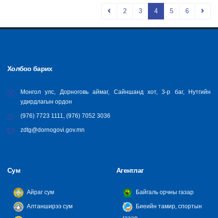
2
3
4
5
6
Холбоо барих
Монгол улс, Дорноговь аймаг, Сайншанд хот, 3-р баг, Нутгийн
удирдлагын ордон
(976) 7723 1111, (976) 7052 3036
zdtg@dornogovi.gov.mn
Сум
Агентлаг
Айраг сум
Байгаль орчны газар
Алтанширээ сум
Биеийн тамир, спортын
газар