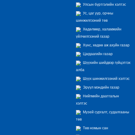
Улсын бүртгэлийн хэлтэс
Ус, цаг уур, орчны
шинжилгээний төв
Хөдөлмөр, халамжийн
үйлчилгээний газар
Хүнс, хөдөө аж ахуйн газар
Цагдаагийн газар
Шүүхийн шийдвэр гүйцэтгэх
алба
Шүүх шинжилгээний хэлтэс
Эрүүл мэндийн газар
Нийгмийн даатгалын
хэлтэс
Музей сургалт, судалгааны
төв
Төв номын сан