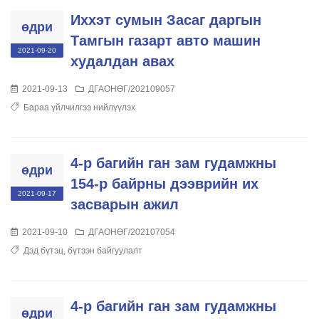
Иххэт сумын Засаг даргын
өдри
Тамгын газарт авто машин
2021-09-20
худалдан авах
2021-09-13
ДГАОНӨГ/202109057
Бараа үйлчилгээ нийлүүлэх
4-р багийн ган зам гудамжны
өдри
154-р байрны дээврийн их
2021-09-17
засварын ажил
2021-09-10
ДГАОНӨГ/202107054
Дэд бүтэц, бүтээн байгуулалт
4-р багийн ган зам гудамжны
өдри