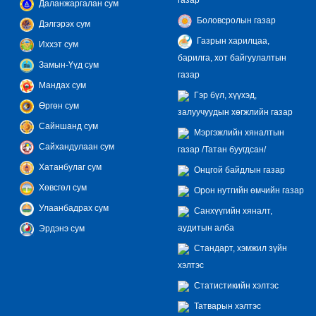
Даланжаргалан сум
Боловсролын газар
Дэлгэрэх сум
Газрын харилцаа,
Иххэт сум
барилга, хот байгуулалтын
Замын-Үүд сум
газар
Мандах сум
Гэр бүл, хүүхэд,
Өргөн сум
залуучуудын хөгжлийн газар
Сайншанд сум
Мэргэжлийн хяналтын
Сайхандулаан сум
газар /Татан буугдсан/
Хатанбулаг сум
Онцгой байдлын газар
Хөвсгөл сум
Орон нутгийн өмчийн газар
Улаанбадрах сум
Санхүүгийн хяналт,
аудитын алба
Эрдэнэ сум
Стандарт, хэмжил зүйн
хэлтэс
Статистикийн хэлтэс
Татварын хэлтэс