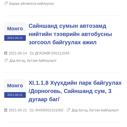
Бараа үйлчилгээ нийлүүлэх
Сайншанд сумын автозамд
Монго
нийтийн тээврийн автобусны
2021-06-21
зогсоол байгуулах ажил
2021-06-14
ДГАОНӨГ/202112045
Дэд бүтэц, бүтээн байгуулалт
XI.1.1.8 Хүүхдийн парк байгуулах
Монго
/Дорноговь, Сайншанд сум, 3
2021-06-21
дугаар баг/
2021-05-21
ХНХЯ/202101002
Дэд бүтэц, бүтээн байгуулалт