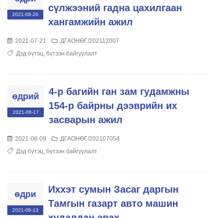
сүлжээний гадна цахилгаан
2021-08-20
хангамжийн ажил
2021-07-21
ДГАОНӨГ/202112007
Дэд бүтэц, бүтээн байгуулалт
4-р багийн ган зам гудамжны
өдрий
154-р байрны дээврийн их
2021-08-17
засварын ажил
2021-08-09
ДГАОНӨГ/202107054
Дэд бүтэц, бүтээн байгуулалт
Иххэт сумын Засаг даргын
өдри
Тамгын газарт авто машин
2021-08-13
худалдан авах