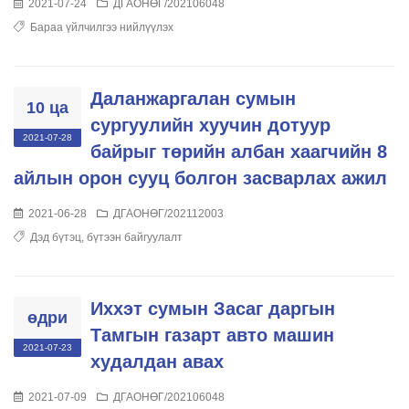
2021-07-24
ДГАОНӨГ/202106048
Бараа үйлчилгээ нийлүүлэх
Даланжаргалан сумын
10 ца
сургуулийн хуучин дотуур
2021-07-28
байрыг төрийн албан хаагчийн 8
айлын орон сууц болгон засварлах ажил
2021-06-28
ДГАОНӨГ/202112003
Дэд бүтэц, бүтээн байгуулалт
Иххэт сумын Засаг даргын
өдри
Тамгын газарт авто машин
2021-07-23
худалдан авах
2021-07-09
ДГАОНӨГ/202106048