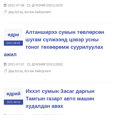
2021-07-08
ДГАОНӨГ/202112025
Дэд бүтэц, бүтээн байгуулалт
Алтанширээ сумын төвлөрсөн
өдри
шугам сүлжээнд цэвэр усны
2021-08-06
тоног төхөөрөмж суурилуулах
ажил
2021-07-07
ДГАОНӨГ/202112002
Дэд бүтэц, бүтээн байгуулалт
Иххэт сумын Засаг даргын
өдрий
Тамгын газарт авто машин
2021-08-02
худалдан авах