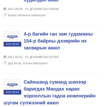
2021-08-06
ДГАОНӨГ/202106048
Бараа үйлчилгээ нийлүүлэх
4-р багийн ган зам гудамжны
өдри
154-р байрны дээврийн их
2021-08-09
засварын ажил
2021-08-02
ДГАОНӨГ/202107054
Дэд бүтэц, бүтээн байгуулалт
Сайншанд суманд шинээр
өдри
баригдах Мандах наран
2021-08-09
хорооллын гадна инженерийн
шугам сүлжээний ажил