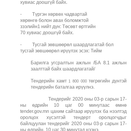
хувиас доошгүй байх.
·
Түргэн хөрвөх чадвартай
хөрөнгө болон авах боломжтой
зээлийн1 нийт дүн: Төсөвт өртгийн
7
0 хувиас доошгүй байх.
·
Тусгай зөвшөөрөл шаардлагатай бол
тусгай зөвшөөрөл ирүүлэх эсэх: Тийм
Барилга угсралтын ажлын /БА
8.1
ажлын
заалттай байх шаардлагатай/
Тендерийн хамт
төгрөгийн дүнтэй
1 800 000
тендерийн баталгаа ирүүлнэ.
Тендерийг 2020 оны 0
3
-р сарын 1
7
-
ны өдрийн 10 цаг
0
0 минутаас өмнө
tender.gov.mn цахим
сайтаар ирүүлэх ба нээлтэд
оролцох хүсэлтэй тендерт оролцогчдыг
байлцуулан тендерийг 2020 оны 0
3
-р сарын 1
7
-
ны өдрийн, 10 цаг
30
минутад нээнэ.