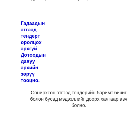
Гадаадын
этгээд
тендерт
оролцох
эрхгүй.
Дотоодын
давуу
эрхийн
зөрүү
тооцно.
Сонирхсон этгээд тендерийн баримт бичиг
болон бусад мэдээллийг доорх хаягаар авч
болно.