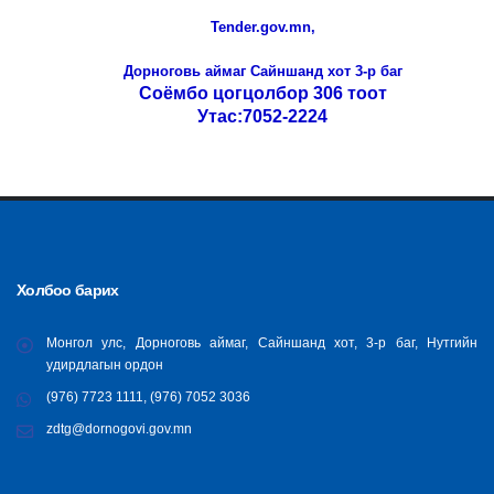
Tender.gov.mn,
Дорноговь аймаг Сайншанд хот 3-р баг
Соёмбо цогцолбор 30
6 тоот
Утас:7052-2224
Холбоо барих
Монгол улс, Дорноговь аймаг, Сайншанд хот, 3-р баг, Нутгийн
удирдлагын ордон
(976) 7723 1111, (976) 7052 3036
zdtg@dornogovi.gov.mn