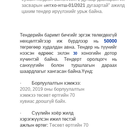
засварын
нтхо
-нтш
-01/2021
дугаартай
” ажилд
о
цахим тендер ирүүлэхийг урьж байна.
Тендерийн баримт бичгийг эргэж төлөгдөхгүй
нөхцөлтэйгээр иж бүрдлээр нь
50000
төгрөгөөр худалдан авна. Тендер нь түүнийг
нээсэн өдрөөс эхлэн
хоногийн дотор
30
хүчинтэй байна. Тендерт оролцогч нь
санхүүгийн болон туршлагын дараах
шаардлагыг хангасан байна.Үүнд:
·
Борлуулалтын хэмжээ:
2020
, 2019
оны борлуулалтын
хэмжээ
төсөвт өртгийн
7
0
хувиас доошгүй байх.
·
Сүүлийн
хоёр
жилд
хэрэгжүүлсэн ижил төстэй
ажлын өртөг:
Төсөвт өртгийн
7
0