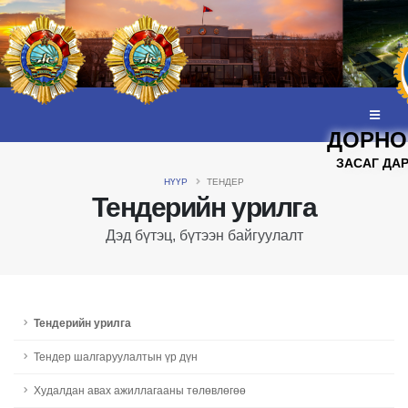
ДОРНО
ЗАСАГ ДА
НҮҮР
ТЕНДЕР
Тендерийн урилга
Дэд бүтэц, бүтээн байгуулалт
Тендерийн урилга
Тендер шалгаруулалтын үр дүн
Худалдан авах ажиллагааны төлөвлөгөө