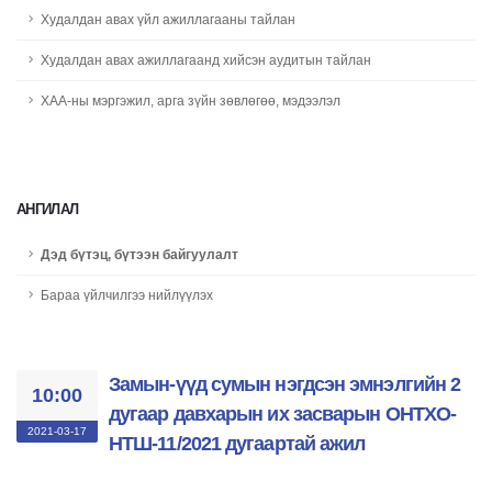
Худалдан авах үйл ажиллагааны тайлан
Худалдан авах ажиллагаанд хийсэн аудитын тайлан
ХАА-ны мэргэжил, арга зүйн зөвлөгөө, мэдээлэл
АНГИЛАЛ
Дэд бүтэц, бүтээн байгуулалт
Бараа үйлчилгээ нийлүүлэх
Замын-үүд сумын нэгдсэн эмнэлгийн 2
10:00
дугаар давхарын их засварын ОНТХО-
2021-03-17
НТШ-11/2021 дугаартай ажил