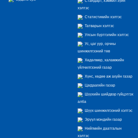
Стандарт, хэмжил зүйн
хэлтэс
Статистикийн хэлтэс
Татварын хэлтэс
Улсын бүртгэлийн хэлтэс
Ус, цаг уур, орчны
шинжилгээний төв
Хөдөлмөр, халамжийн
үйлчилгээний газар
Хүнс, хөдөө аж ахуйн газар
Цагдаагийн газар
Шүүхийн шийдвэр гүйцэтгэх
алба
Шүүх шинжилгээний хэлтэс
Эрүүл мэндийн газар
Нийгмийн даатгалын
хэлтэс