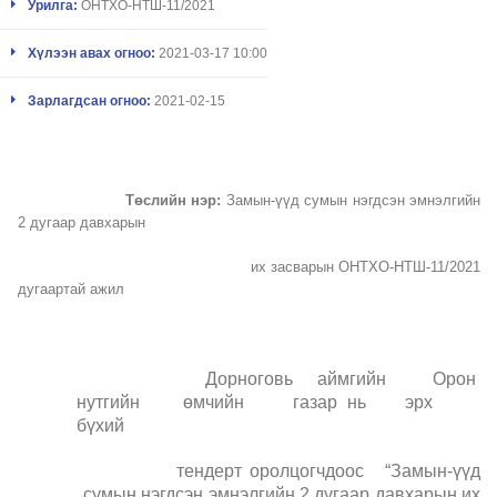
Урилга:
ОНТХО-НТШ-11/2021
Хүлээн авах огноо:
2021-03-17 10:00
Зарлагдсан огноо:
2021-02-15
Төслийн нэр:
Замын-үүд сумын нэгдсэн эмнэлгийн
2 дугаар давхарын
их засварын
О
НТХО
-НТШ
-11/2021
дугаартай ажил
Дорноговь аймгийн Орон
нутгийн өмчийн газар нь эрх
бүхий
тендерт оролцогчдоос “
Замын-үүд
сумын нэгдсэн эмнэлгийн 2 дугаар давхарын их