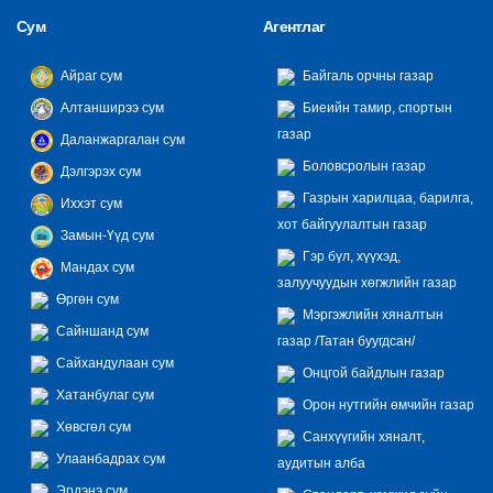
Сум
Агентлаг
Айраг сум
Байгаль орчны газар
Алтанширээ сум
Биеийн тамир, спортын
газар
Даланжаргалан сум
Боловсролын газар
Дэлгэрэх сум
Газрын харилцаа, барилга,
Иххэт сум
хот байгуулалтын газар
Замын-Үүд сум
Гэр бүл, хүүхэд,
Мандах сум
залуучуудын хөгжлийн газар
Өргөн сум
Мэргэжлийн хяналтын
Сайншанд сум
газар /Татан буугдсан/
Сайхандулаан сум
Онцгой байдлын газар
Хатанбулаг сум
Орон нутгийн өмчийн газар
Хөвсгөл сум
Санхүүгийн хяналт,
Улаанбадрах сум
аудитын алба
Эрдэнэ сум