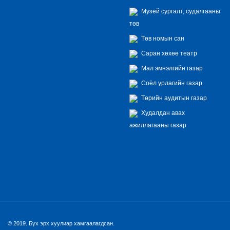
Музей сургалт, судалгааны
төв
Төв номын сан
Саран хөхөө театр
Мал эмнэлгийн газар
Соёл урлагийн газар
Төрийн аудитын газар
Худалдан авах
ажиллагааны газар
© 2019. Бүх эрх хуулиар хамгаалагдсан.