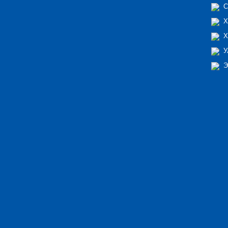
С
Х
Х
У
Э