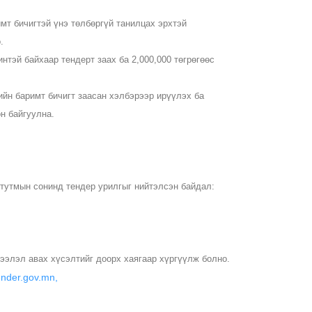
мт бичигтэй үнэ төлбөргүй танилцах эрхтэй
.
интэй байхаар тендерт заах ба
2,000,000
төгрөгөөс
ийн баримт бичигт заасан хэлбэрээр ирүүлэх ба
н байгуулна.
 тутмын сонинд тендер урилгыг нийтэлсэн байдал:
ээлэл авах хүсэлтийг доорх хаягаар хүргүүлж болно.
nder.gov.mn,