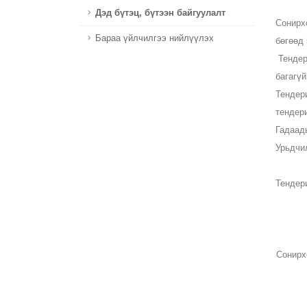
Дэд бүтэц, бүтээн байгуулалт
Сонирх
Бараа үйлчилгээ нийлүүлэх
бөгөөд 
Тендер 
багагүй
Тендер
тендер
Гадаад
Урьдчи
Тендер
Сонирх