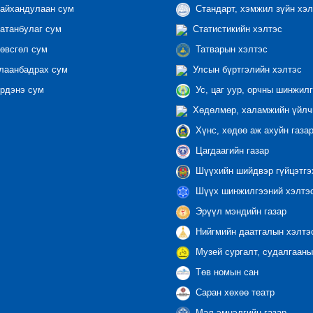
айхандулаан сум
Стандарт, хэмжил зүйн хэл
атанбулаг сум
Статистикийн хэлтэс
өвсгөл сум
Татварын хэлтэс
лаанбадрах сум
Улсын бүртгэлийн хэлтэс
рдэнэ сум
Ус, цаг уур, орчны шинжилг
Хөдөлмөр, халамжийн үйлчи
Хүнс, хөдөө аж ахуйн газа
Цагдаагийн газар
Шүүхийн шийдвэр гүйцэтгэ
Шүүх шинжилгээний хэлтэ
Эрүүл мэндийн газар
Нийгмийн даатгалын хэлтэ
Музей сургалт, судалгааны
Төв номын сан
Саран хөхөө театр