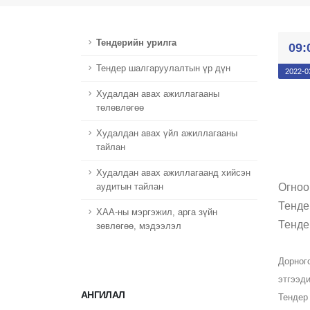
Тендерийн урилга
09:
Тендер шалгаруулалтын үр дүн
2022-0
Худалдан авах ажиллагааны
төлөвлөгөө
Худалдан авах үйл ажиллагааны
тайлан
Худалдан авах ажиллагаанд хийсэн
Огноо
аудитын тайлан
Тенде
ХАА-ны мэргэжил, арга зүйн
Тенде
зөвлөгөө, мэдээлэл
Дорног
этгээди
АНГИЛАЛ
Тендер