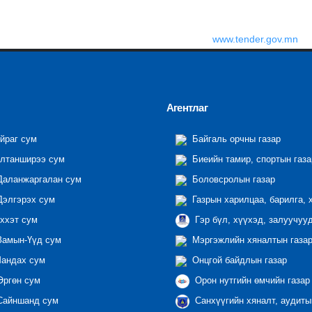
www.tender.gov.mn
Агентлаг
йраг сум
Байгаль орчны газар
лтанширээ сум
Биеийн тамир, спортын газа
аланжаргалан сум
Боловсролын газар
элгэрэх сум
Газрын харилцаа, барилга, 
ххэт сум
Гэр бүл, хүүхэд, залуучуу
амын-Үүд сум
Мэргэжлийн хяналтын газар 
андах сум
Онцгой байдлын газар
ргөн сум
Орон нутгийн өмчийн газар
айншанд сум
Санхүүгийн хяналт, аудиты