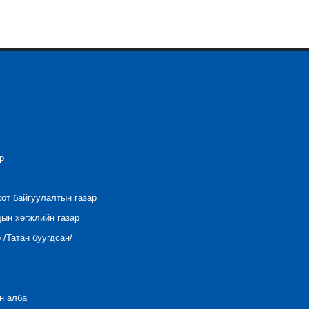
р
хот байгуулалтын газар
дын хөгжлийн газар
/Татан буугдсан/
н алба