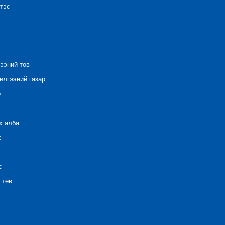
тэс
ээний төв
лгээний газар
р
х алба
с
с
 төв