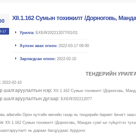
XII.1.162 Сумын тохижилт /Дорноговь, Манда
00
3-17
Урилга:
БХБЯ/202212077/01/01
Хүлээн авах огноо:
2022-03-17 09:00
Зарлагдсан огноо:
2022-02-10
ТЕНДЕРИЙН УРИЛГ
:
2022-02-10
р шалгаруулалтын нэр:​
XII.1.162 Сумын тохижилт /Дорноговь, Манд
р шалгаруулалтын дугаар:
БХБЯ/202212077
овь аймгийн Орон нутгийн өмчийн газар
нь тендерийн баримт бичигт заа
йг XII.1.162 Сумын тохижилт /Дорноговь, Мандах сум/–ыг гүйцэтгэх тух
 шалгаруулалт нь дараах багцуудаас бүрдэнэ: