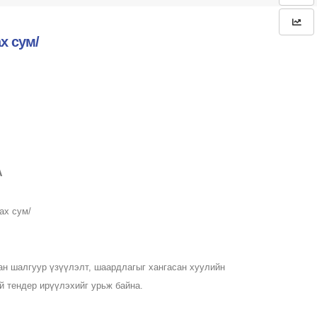
х сум/
А
ах сум/
сан шалгуур үзүүлэлт, шаардлагыг хангасан хуулийн
ай тендер ирүүлэхийг урьж байна.