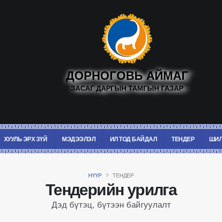
ДОРНОГОВЬ АЙМАГ
ЗАСАГ ДАРГЫН ТАМГЫН ГАЗАР
ХУУЛЬ ЭРХ ЗҮЙ
МЭДЭЭЛЭЛ
ИЛ ТОД БАЙДАЛ
ТЕНДЕР
ШИЛ
НҮҮР
ТЕНДЕР
Тендерийн урилга
Дэд бүтэц, бүтээн байгуулалт