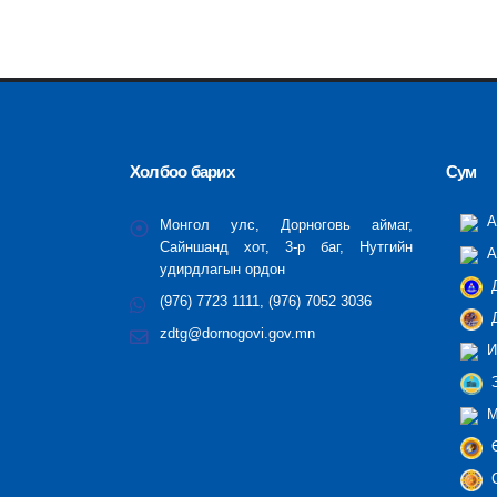
Холбоо барих
Сум
А
Монгол улс, Дорноговь аймаг,
Сайншанд хот, 3-р баг, Нутгийн
А
удирдлагын ордон
Д
(976) 7723 1111, (976) 7052 3036
Д
zdtg@dornogovi.gov.mn
И
З
М
Ө
С