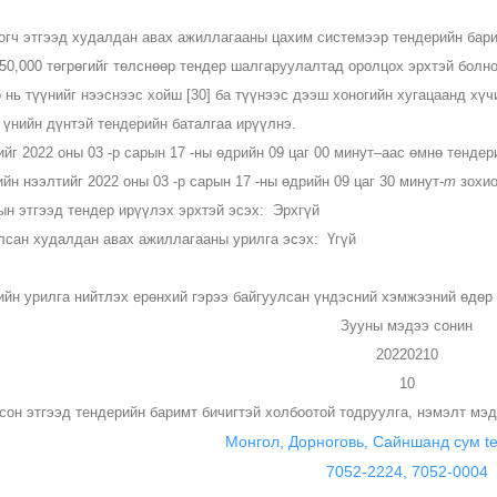
огч этгээд худалдан авах ажиллагааны цахим системээр тендерийн бари
50,000 төгрөгийг төлснөөр тендер шалгаруулалтад оролцох эрхтэй болно
нь түүнийг нээснээс хойш [30] ба түүнээс дээш хоногийн хугацаанд хүч
 үнийн дүнтэй тендерийн баталгаа ирүүлнэ.
ийг
2022 оны 03 -р сарын 17 -ны өдрийн 09 цаг 00 минут
–аас өмнө тендер
ийн нээлтийг
2022 оны 03 -р сарын 17 -ны өдрийн 09 цаг 30 минут
-т
зохио
ын этгээд тендер ирүүлэх эрхтэй эсэх:
Эрхгүй
лсан худалдан авах ажиллагааны урилга эсэх:
Үгүй
ийн урилга нийтлэх ерөнхий гэрээ байгуулсан үндэсний хэмжээний өдөр
Зууны мэдээ сонин
20220210
10
сон этгээд тендерийн баримт бичигтэй холбоотой тодруулга, нэмэлт мэд
Монгол, Дорноговь, Сайншанд сум te
7052-2224, 7052-0004