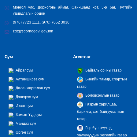
Монгол улс, Дорноговь аймаг, Сайншанд хот, 3-р баг, Нутгийн
удирдлагын ордон
(976) 7723 1111, (976) 7052 3036
zdtg@dornogovi.gov.mn
Сум
Агентлаг
Айраг сум
Байгаль орчны газар
Алтанширээ сум
Биеийн тамир, спортын
газар
Даланжаргалан сум
Боловсролын газар
Дэлгэрэх сум
Газрын харилцаа,
Иххэт сум
барилга, хот байгуулалтын
Замын-Үүд сум
газар
Мандах сум
Гэр бүл, хүүхэд,
Өргөн сум
залуучуудын хөгжлийн газар