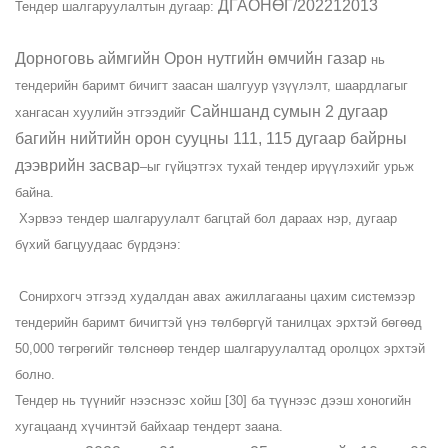
ДГАОНӨГ/202212013
​Тендер шалгаруулалтын дугаар:
Дорноговь аймгийн Орон нутгийн өмчийн газар
нь
тендерийн баримт бичигт заасан шалгуур үзүүлэлт, шаардлагыг
Сайншанд сумын 2 дугаар
хангасан хуулийн этгээдийг
багийн нийтийн орон сууцны 111, 115 дугаар байрны
дээврийн засвар
–ыг гүйцэтгэх тухай тендер ирүүлэхийг урьж
байна.
Хэрвээ тендер шалгаруулалт багцтай бол дараах нэр, дугаар
бүхий багцуудаас бүрдэнэ:
Сонирхогч этгээд худалдан авах ажиллагааны цахим системээр
тендерийн баримт бичигтэй үнэ төлбөргүй танилцах эрхтэй бөгөөд
50,000 төгрөгийг төлснөөр тендер шалгаруулалтад оролцох эрхтэй
болно.
Тендер нь түүнийг нээснээс хойш [30] ба түүнээс дээш хоногийн
хугацаанд хүчинтэй байхаар тендерт заана.