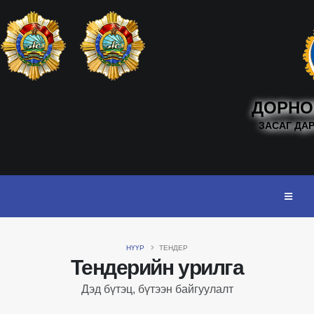
ДОРНО
ЗАСАГ ДА
НҮҮР
ТЕНДЕР
Тендерийн урилга
Дэд бүтэц, бүтээн байгуулалт