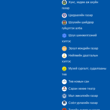
Хүнс, хөдөө аж ахуйн
газар
Цагдаагийн газар
Шүүхийн шийдвэр
гүйцэтгэх алба
Шүүх шинжилгээний
хэлтэс
Эрүүл мэндийн газар
Нийгмийн даатгалын
хэлтэс
Музей сургалт, судалгааны
төв
Төв номын сан
Саран хөхөө театр
Мал эмнэлгийн газар
Соёл урлагийн газар
Төрийн аудитын газар