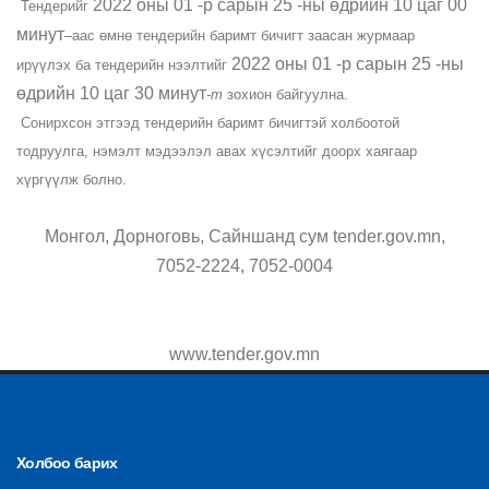
2022 оны 01 -р сарын 25 -ны өдрийн 10 цаг 00
Тендерийг
минут
–аас өмнө тендерийн баримт бичигт заасан журмаар
2022 оны 01 -р сарын 25 -ны
ирүүлэх ба тендерийн нээлтийг
өдрийн 10 цаг 30 минут
-т
зохион байгуулна.
Сонирхсон этгээд тендерийн баримт бичигтэй холбоотой
тодруулга, нэмэлт мэдээлэл авах хүсэлтийг доорх хаягаар
хүргүүлж болно.
Монгол, Дорноговь, Сайншанд сум tender.gov.mn,
7052-2224, 7052-0004
www.tender.gov.mn
Холбоо барих