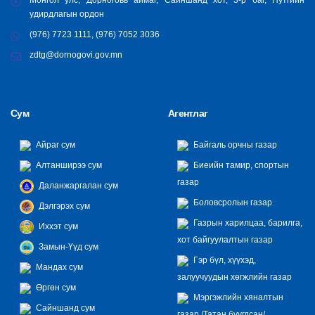
удирдлагын ордон
(976) 7723 1111, (976) 7052 3036
zdtg@dornogovi.gov.mn
Сум
Агентлаг
Айраг сум
Байгаль орчны газар
Алтанширээ сум
Биеийн тамир, спортын
газар
Даланжаргалан сум
Боловсролын газар
Дэлгэрэх сум
Газрын харилцаа, барилга,
Иххэт сум
хот байгуулалтын газар
Замын-Үүд сум
Гэр бүл, хүүхэд,
Мандах сум
залуучуудын хөгжлийн газар
Өргөн сум
Мэргэжлийн хяналтын
Сайншанд сум
газар /Татан буугдсан/