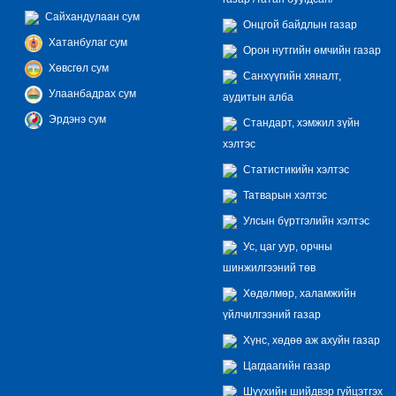
Сайхандулаан сум
Онцгой байдлын газар
Хатанбулаг сум
Орон нутгийн өмчийн газар
Хөвсгөл сум
Санхүүгийн хяналт,
Улаанбадрах сум
аудитын алба
Эрдэнэ сум
Стандарт, хэмжил зүйн
хэлтэс
Статистикийн хэлтэс
Татварын хэлтэс
Улсын бүртгэлийн хэлтэс
Ус, цаг уур, орчны
шинжилгээний төв
Хөдөлмөр, халамжийн
үйлчилгээний газар
Хүнс, хөдөө аж ахуйн газар
Цагдаагийн газар
Шүүхийн шийдвэр гүйцэтгэх