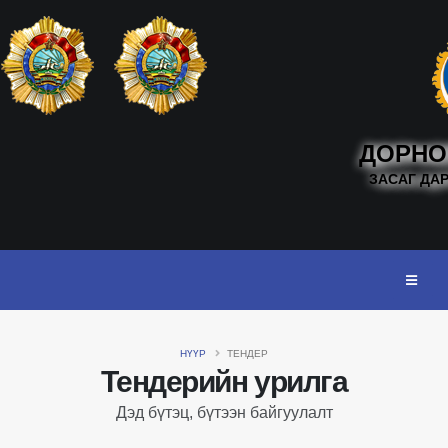
ДОРНО
ЗАСАГ ДА
НҮҮР
ТЕНДЕР
Тендерийн урилга
Дэд бүтэц, бүтээн байгуулалт