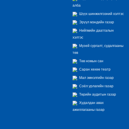
алба
Шүүх шинжилгээний хэлтэс
Эрүүл мэндийн газар
Нийгмийн даатгалын
хэлтэс
Музей сургалт, судалгааны
төв
Төв номын сан
Саран хөхөө театр
Мал эмнэлгийн газар
Соёл урлагийн газар
Төрийн аудитын газар
Худалдан авах
ажиллагааны газар