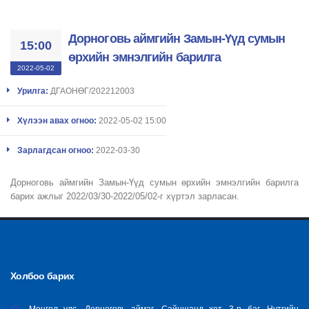
Дорноговь аймгийн Замын-Үүд сумын
15:00
өрхийн эмнэлгийн барилга
2022-05-02
Урилга:
ДГАОНӨГ/202212003
Хүлээн авах огноо:
2022-05-02 15:00
Зарлагдсан огноо:
2022-03-30
Дорноговь аймгийн Замын-Үүд сумын өрхийн эмнэлгийн барилга
барих ажлыг 2022/03/30-2022/05/02-г хүртэл зарласан.
Холбоо барих
Монгол улс, Дорноговь аймаг, Сайншанд хот, 3-р баг, Нутгийн