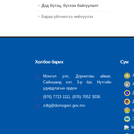
Дэд бүтэц, бүтээн байгуулалт
Бараа үйлчилгээ нийлүүлэх
Холбоо барих
Сум
А
Монгол улс, Дорноговь аймаг,
Сайншанд хот, 3-р баг, Нутгийн
А
удирдлагын ордон
Д
(976) 7723 1111, (976) 7052 3036
Д
zdtg@dornogovi.gov.mn
И
З
М