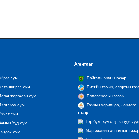
Агентлаг
йраг сум
Байгаль орчны газар
лтанширээ сум
Биеийн тамир, спортын газ
аланжаргалан сум
Боловсролын газар
элгэрэх сум
Газрын харилцаа, барилга,
газар
ххэт сум
Гэр бүл, хүүхэд, залуучууд
амын-Үүд сум
Мэргэжлийн хяналтын газар 
андах сум