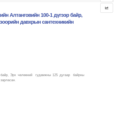
йн Алтанговийн 100-1 дүгээр байр,
 зоорийн давхрын сантехникийн
 байр, Эрх чөлөөний гудамжны 125 дугаар байрны
 зарласан.