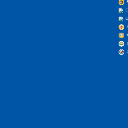
Ө
С
С
Х
Х
У
Э