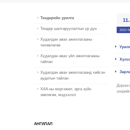
Тендерийн урилга
11
Тендер шалгаруулалтын үр дүн
2022-0
Худалдан авах ажиллагааны
төлөвлөгөө
Урилг
Худалдан авах үйл ажиллагааны
Хүлээ
тайлан
Зарла
Худалдан авах ажиллагаанд хийсэн
аудитын тайлан
Дорног
ХАА-ны мэргэжил, арга зүйн
зоорий
зөвлөгөө, мэдээлэл
АНГИЛАЛ