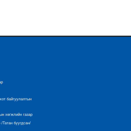
ар
 хот байгуулалтын
ын хөгжлийн газар
/Татан буугдсан/