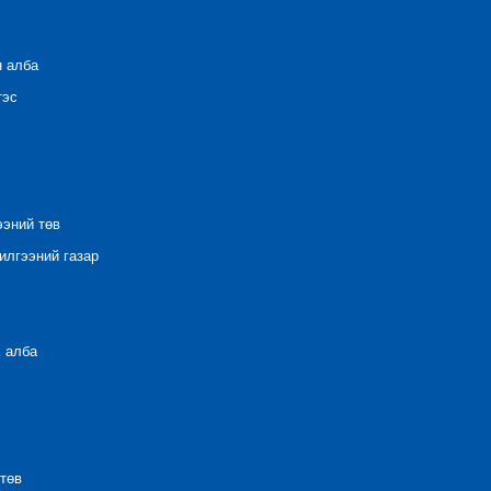
н алба
тэс
ээний төв
лгээний газар
 алба
төв