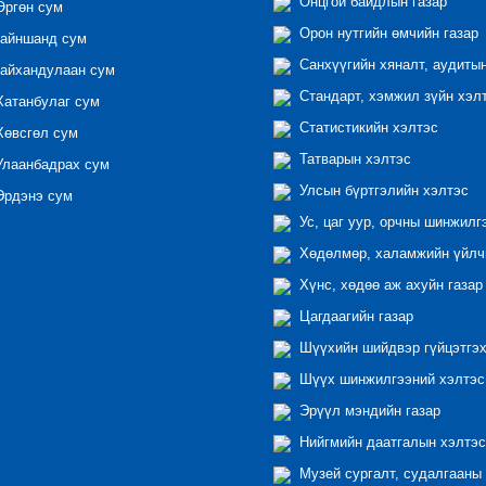
Онцгой байдлын газар
ргөн сум
Орон нутгийн өмчийн газар
айншанд сум
Санхүүгийн хяналт, аудиты
айхандулаан сум
Стандарт, хэмжил зүйн хэл
атанбулаг сум
Статистикийн хэлтэс
өвсгөл сум
Татварын хэлтэс
лаанбадрах сум
Улсын бүртгэлийн хэлтэс
рдэнэ сум
Ус, цаг уур, орчны шинжилг
Хөдөлмөр, халамжийн үйлчи
Хүнс, хөдөө аж ахуйн газар
Цагдаагийн газар
Шүүхийн шийдвэр гүйцэтгэх
Шүүх шинжилгээний хэлтэс
Эрүүл мэндийн газар
Нийгмийн даатгалын хэлтэс
Музей сургалт, судалгааны 