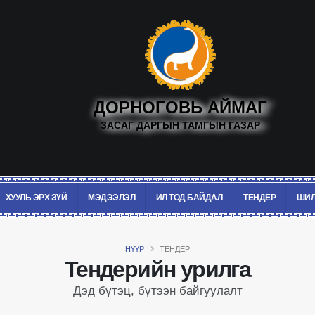
ДОРНОГОВЬ АЙМАГ
ЗАСАГ ДАРГЫН ТАМГЫН ГАЗАР
ХУУЛЬ ЭРХ ЗҮЙ
МЭДЭЭЛЭЛ
ИЛ ТОД БАЙДАЛ
ТЕНДЕР
ШИЛ
НҮҮР
ТЕНДЕР
Тендерийн урилга
Дэд бүтэц, бүтээн байгуулалт