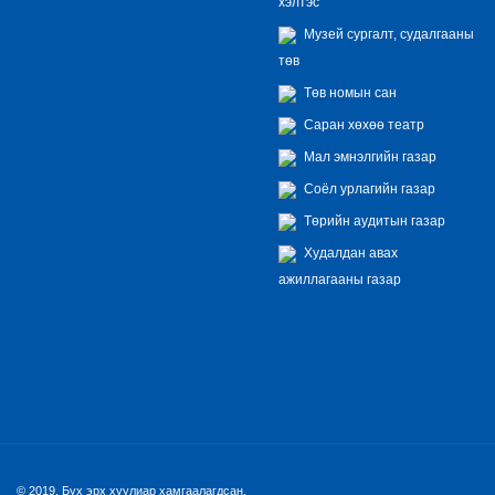
хэлтэс
Музей сургалт, судалгааны
төв
Төв номын сан
Саран хөхөө театр
Мал эмнэлгийн газар
Соёл урлагийн газар
Төрийн аудитын газар
Худалдан авах
ажиллагааны газар
© 2019. Бүх эрх хуулиар хамгаалагдсан.