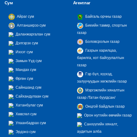
Сум
Агентлаг
Айраг сум
Байгаль орчны газар
Алтанширээ сум
Биеийн тамир, спортын
газар
Даланжаргалан сум
Боловсролын газар
Дэлгэрэх сум
Газрын харилцаа,
Иххэт сум
барилга, хот байгуулалтын
Замын-Үүд сум
газар
Мандах сум
Гэр бүл, хүүхэд,
Өргөн сум
залуучуудын хөгжлийн газар
Сайншанд сум
Мэргэжлийн хяналтын
Сайхандулаан сум
газар /Татан буугдсан/
Хатанбулаг сум
Онцгой байдлын газар
Хөвсгөл сум
Орон нутгийн өмчийн газар
Улаанбадрах сум
Санхүүгийн хяналт,
аудитын алба
Эрдэнэ сум