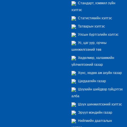
Стандарт, хэмжил зүйн
хэлтэс
Статистикийн хэлтэс
Татварын хэлтэс
Улсын бүртгэлийн хэлтэс
Ус, цаг уур, орчны
шинжилгээний төв
Хөдөлмөр, халамжийн
үйлчилгээний газар
Хүнс, хөдөө аж ахуйн газар
Цагдаагийн газар
Шүүхийн шийдвэр гүйцэтгэх
алба
Шүүх шинжилгээний хэлтэс
Эрүүл мэндийн газар
Нийгмийн даатгалын