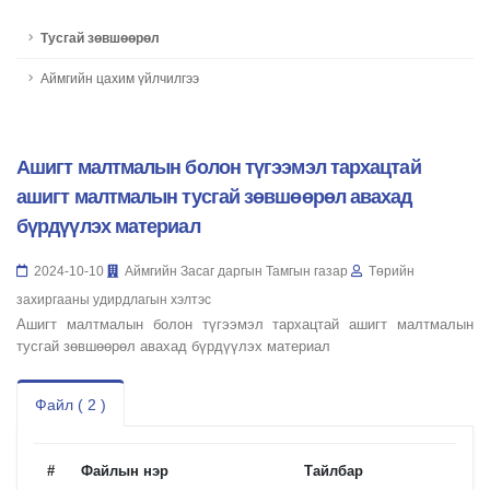
Тусгай зөвшөөрөл
Аймгийн цахим үйлчилгээ
Ашигт малтмалын болон түгээмэл тархацтай
ашигт малтмалын тусгай зөвшөөрөл авахад
бүрдүүлэх материал
2024-10-10
Аймгийн Засаг даргын Тамгын газар
Төрийн
захиргааны удирдлагын хэлтэс
Ашигт малтмалын болон түгээмэл тархацтай ашигт малтмалын
тусгай зөвшөөрөл авахад бүрдүүлэх материал
Файл ( 2 )
#
Файлын нэр
Тайлбар