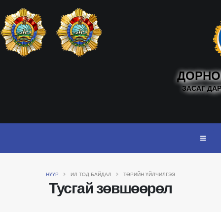
ДОРНО
ЗАСАГ ДА
НҮҮР
ИЛ ТОД БАЙДАЛ
ТӨРИЙН ҮЙЛЧИЛГЭЭ
Тусгай зөвшөөрөл