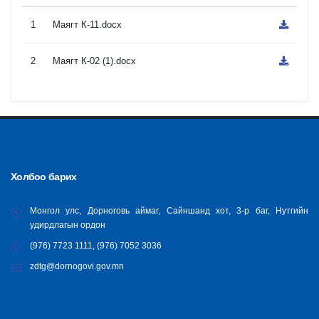
1
Маягт К-11.docx
2
Маягт К-02 (1).docx
Холбоо барих
Монгол улс, Дорноговь аймаг, Сайншанд хот, 3-р баг, Нутгийн
удирдлагын ордон
(976) 7723 1111, (976) 7052 3036
zdtg@dornogovi.gov.mn