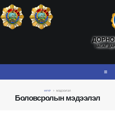
ДОРНО
ЗАСАГ ДА
НҮҮР
МЭДЭЭЛЭЛ
Боловсролын мэдээлэл