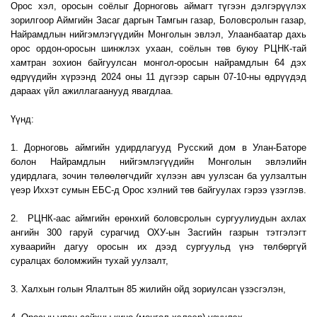
Орос хэл, оросын соёлыг Дорноговь аймагт түгээн дэлгэрүүлэх
зорилгоор Аймгийн Засаг даргын Тамгын газар, Боловсролын газар,
Найрамдлын нийгэмлэгүүдийн Монголын эвлэл, Улаанбаатар дахь
орос ордон-оросын шинжлэх ухаан, соёлын төв буюу РЦНК-тай
хамтран зохион байгуулсан монгол-оросын найрамдлын 64 дэх
өдрүүдийн хүрээнд 2024 оны 11 дүгээр сарын 07-10-ны өдрүүдэд
дараах үйл ажиллагаанууд явагдлаа.
Үүнд:
1. Дорноговь аймгийн удирдлагууд Русский дом в Улан-Баторе
болон Найрамдлын нийгэмлэгүүдийн Монголын эвлэлийн
удирдлага, зочин төлөөлөгчдийг хүлээн авч уулзсан ба уулзалтын
үеэр Иххэт сумын ЕБС-д Орос хэлний төв байгуулах гэрээ үзэглэв.
2. РЦНК-аас аймгийн ерөнхий боловсролын сургуулиудын ахлах
ангийн 300 гаруй сурагчид ОХУ-ын Засгийн газрын тэтгэлэгт
хуваарийн дагуу оросын их дээд сургуульд үнэ төлбөргүй
суралцах боломжийн тухай уулзалт,
3. Халхын голын Ялалтын 85 жилийн ойд зориулсан үзэсгэлэн,