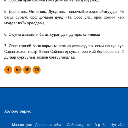
4. Оросын уран сайхны кино (монгол хэлээр) үзүүлэх,
5. Дорноговь, Өмнөговь, Дундговь, Говьсүмбэр зэрэг аймгуудын 45
багш, сурагч, оролцогчдын дунд «Та Орос улс, орос хэлийг хэр
мэддэг вэ?» уралдаан,
6. Оюуны давшилт- багш, сурагчдын дундах олимпиад
7. Орос хэлний багш нарын мэргэжил дээшлүүлэх семинар тус тус
Саран хөхөө театр болон Сайншанд сумын ерөнхий боловсролын 2
дугаар сургуульд зохион байгуулагдлаа.
Холбоо барих
Монгол улс, Дорноговь аймаг, Сайншанд хот, 3-р баг, Нутгийн