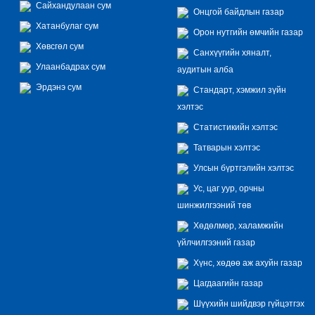
Сайхандулаан сум
Онцгой байдлын газар
Хатанбулаг сум
Орон нутгийн өмчийн газар
Хөвсгөл сум
Санхүүгийн хяналт,
Улаанбадрах сум
аудитын алба
Эрдэнэ сум
Стандарт, хэмжил зүйн
хэлтэс
Статистикийн хэлтэс
Татварын хэлтэс
Улсын бүртгэлийн хэлтэс
Ус, цаг уур, орчны
шинжилгээний төв
Хөдөлмөр, халамжийн
үйлчилгээний газар
Хүнс, хөдөө аж ахуйн газар
Цагдаагийн газар
Шүүхийн шийдвэр гүйцэтгэх