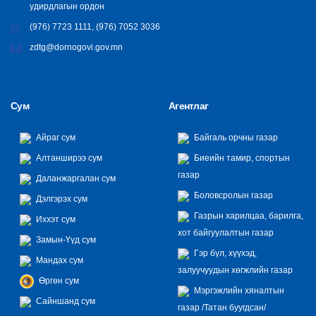
удирдлагын ордон
(976) 7723 1111, (976) 7052 3036
zdtg@dornogovi.gov.mn
Сум
Агентлаг
Айраг сум
Байгаль орчны газар
Алтанширээ сум
Биеийн тамир, спортын
газар
Даланжаргалан сум
Боловсролын газар
Дэлгэрэх сум
Газрын харилцаа, барилга,
Иххэт сум
хот байгуулалтын газар
Замын-Үүд сум
Гэр бүл, хүүхэд,
Мандах сум
залуучуудын хөгжлийн газар
Өргөн сум
Мэргэжлийн хяналтын
Сайншанд сум
газар /Татан буугдсан/