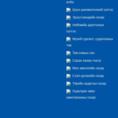
алба
Шүүх шинжилгээний хэлтэс
Эрүүл мэндийн газар
Нийгмийн даатгалын
хэлтэс
Музей сургалт, судалгааны
төв
Төв номын сан
Саран хөхөө театр
Мал эмнэлгийн газар
Соёл урлагийн газар
Төрийн аудитын газар
Худалдан авах
ажиллагааны газар