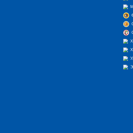
М
Ө
С
С
Х
Х
У
Э