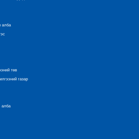
н алба
тэс
ээний төв
лгээний газар
 алба