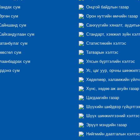
андах сум
Онцгой байдлын газар
ргөн сум
Орон нутгийн өмчийн газар
айншанд сум
Санхүүгийн хяналт, аудиты
айхандулаан сум
Стандарт, хэмжил зүйн хэл
атанбулаг сум
Статистикийн хэлтэс
өвсгөл сум
Татварын хэлтэс
лаанбадрах сум
Улсын бүртгэлийн хэлтэс
рдэнэ сум
Ус, цаг уур, орчны шинжилг
Хөдөлмөр, халамжийн үйлчи
Хүнс, хөдөө аж ахуйн газар
Цагдаагийн газар
Шүүхийн шийдвэр гүйцэтгэх
Шүүх шинжилгээний хэлтэс
Эрүүл мэндийн газар
Нийгмийн даатгалын хэлтэс