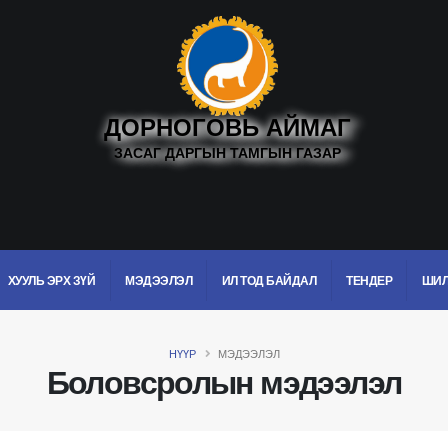
ДОРНОГОВЬ АЙМАГ
ЗАСАГ ДАРГЫН ТАМГЫН ГАЗАР
ХУУЛЬ ЭРХ ЗҮЙ
МЭДЭЭЛЭЛ
ИЛ ТОД БАЙДАЛ
ТЕНДЕР
ШИЛ
НҮҮР
МЭДЭЭЛЭЛ
Боловсролын мэдээлэл