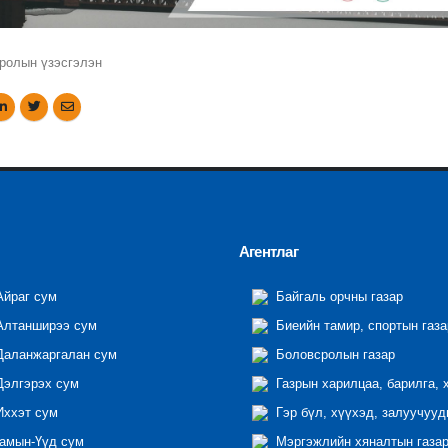
ролын үзэсгэлэн
Агентлаг
йраг сум
Байгаль орчны газар
лтанширээ сум
Биеийн тамир, спортын газа
аланжаргалан сум
Боловсролын газар
элгэрэх сум
Газрын харилцаа, барилга, 
ххэт сум
Гэр бүл, хүүхэд, залуучууд
амын-Үүд сум
Мэргэжлийн хяналтын газар 