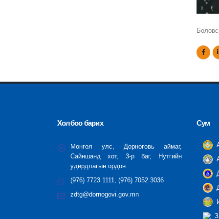
Боловс
Холбоо барих
Сум
А
Монгол улс, Дорноговь аймаг,
Сайншанд хот, 3-р баг, Нутгийн
А
удирдлагын ордон
Д
(976) 7723 1111, (976) 7052 3036
Д
zdtg@dornogovi.gov.mn
И
З