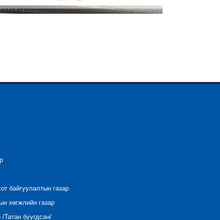
р
хот байгуулалтын газар
ын хөгжлийн газар
/Татан буугдсан/