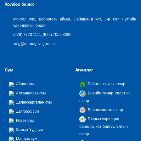
Холбоо барих
Монгол улс, Дорноговь аймаг, Сайншанд хот, 3-р баг, Нутгийн
удирдлагын ордон
(976) 7723 1111, (976) 7052 3036
zdtg@dornogovi.gov.mn
Сум
Агентлаг
Айраг сум
Байгаль орчны газар
Алтанширээ сум
Биеийн тамир, спортын
газар
Даланжаргалан сум
Боловсролын газар
Дэлгэрэх сум
Газрын харилцаа,
Иххэт сум
барилга, хот байгуулалтын
Замын-Үүд сум
газар
Мандах сум