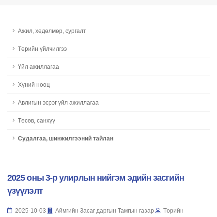
Ажил, хөдөлмөр, сургалт
Төрийн үйлчилгээ
Үйл ажиллагаа
Хүний нөөц
Авлигын эсрэг үйл ажиллагаа
Төсөв, санхүү
Судалгаа, шинжилгээний тайлан
2025 оны 3-р улирлын нийгэм эдийн засгийн
үзүүлэлт
2025-10-03
Аймгийн Засаг даргын Тамгын газар
Төрийн