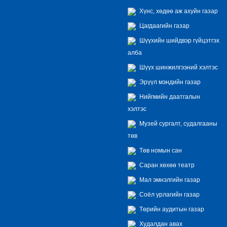
Хүнс, хөдөө аж ахуйн газар
Цагдаагийн газар
Шүүхийн шийдвэр гүйцэтгэх
алба
Шүүх шинжилгээний хэлтэс
Эрүүл мэндийн газар
Нийгмийн даатгалын
хэлтэс
Музей сургалт, судалгааны
төв
Төв номын сан
Саран хөхөө театр
Мал эмнэлгийн газар
Соёл урлагийн газар
Төрийн аудитын газар
Худалдан авах