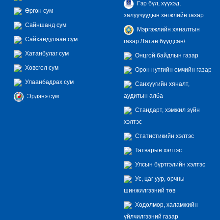
Гэр бүл, хүүхэд,
Өргөн сум
залуучуудын хөгжлийн газар
Сайншанд сум
Мэргэжлийн хяналтын
Сайхандулаан сум
газар /Татан буугдсан/
Хатанбулаг сум
Онцгой байдлын газар
Хөвсгөл сум
Орон нутгийн өмчийн газар
Улаанбадрах сум
Санхүүгийн хяналт,
аудитын алба
Эрдэнэ сум
Стандарт, хэмжил зүйн
хэлтэс
Статистикийн хэлтэс
Татварын хэлтэс
Улсын бүртгэлийн хэлтэс
Ус, цаг уур, орчны
шинжилгээний төв
Хөдөлмөр, халамжийн
үйлчилгээний газар