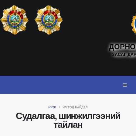
ДОРНО
ЗАСАГ ДА
НҮҮР
ИЛ ТОД БАЙДАЛ
Судалгаа, шинжилгээний
тайлан