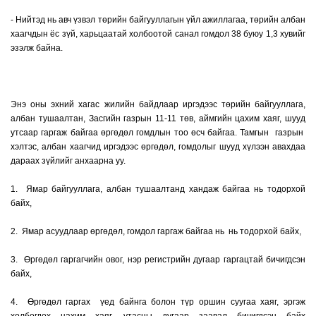
- Нийтэд нь авч үзвэл төрийн байгууллагын үйл ажиллагаа, төрийн албан
хаагчдын ёс зүй, харьцаатай холбоотой санал гомдол 38 буюу 1,3 хувийг
эзэлж байна.
Энэ оны эхний хагас жилийн байдлаар иргэдээс төрийн байгууллага,
албан тушаалтан, Засгийн газрын 11-11 төв, аймгийн цахим хаяг, шууд
утсаар гаргаж байгаа өргөдөл гомдлын тоо өсч байгаа. Тамгын газрын
хэлтэс, албан хаагчид иргэдээс өргөдөл, гомдолыг шууд хүлээн авахдаа
дараах зүйлийг анхаарна уу.
1. Ямар байгууллага, албан тушаалтанд хандаж байгаа нь тодорхой
байх,
2. Ямар асуудлаар өргөдөл, гомдол гаргаж байгаа нь нь тодорхой байх,
3. Өргөдөл гаргагчийн овог, нэр регистрийн дугаар гаргацтай бичигдсэн
байх,
4. Өргөдөл гаргах үед байнга болон түр оршин суугаа хаяг, эргэж