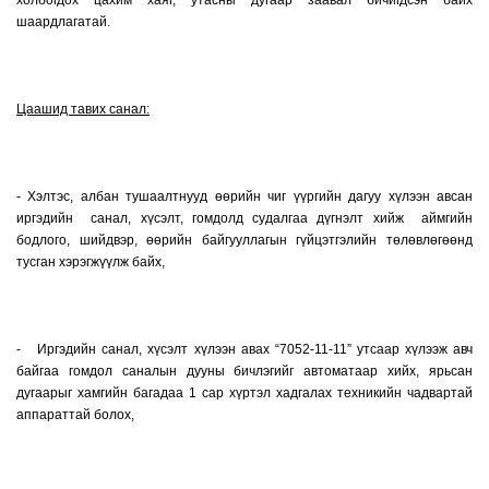
холбогдох цахим хаяг, утасны дугаар заавал бичигдсэн байх
шаардлагатай.
Цаашид тавих санал:
- Хэлтэс, албан тушаалтнууд өөрийн чиг үүргийн дагуу хүлээн авсан
иргэдийн санал, хүсэлт, гомдолд судалгаа дүгнэлт хийж аймгийн
бодлого, шийдвэр, өөрийн байгууллагын гүйцэтгэлийн төлөвлөгөөнд
тусган хэрэгжүүлж байх,
- Иргэдийн санал, хүсэлт хүлээн авах “7052-11-11” утсаар хүлээж авч
байгаа гомдол саналын дууны бичлэгийг автоматаар хийх, ярьсан
дугаарыг хамгийн багадаа 1 сар хүртэл хадгалах техникийн чадвартай
аппараттай болох,