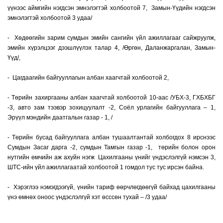
үүнээс аймгийн нэгдсэн эмнэлэгтэй холбоотой 7, Замын-Үүдийн нэгдсэн
эмнэлэгтэй холбоотой 3 удаа/
- Хөдөөгийн зарим сумдын эмийн сангийн үйл ажиллагааг сайжруулж,
эмийн хүрэлцээг дээшлүүлэх талар 4, /Өргөн, Даланжаргалан, Замын-
Үүд/,
- Цагдаагийн байгууллагын албан хаагчтай холбоотой 2,
- Төрийн захиргааны албан хаагчтай холбоотой 10-аас /УБХ-3, ГХБХБГ
-3, авто зам тээвэр зохицуулалт -2, Соёл урлагийн байгууллага – 1,
Эрүүл мэндийн даатгалын газар - 1, /
- Төрийн бусад байгууллага албан тушаалтантай холбогдох 8 ирснээс
Сумдын Засаг дарга -2, сумдын Тамгын газар -1, төрийн болон орон
нутгийн өмчийн аж ахуйн нэгж Цахилгааны үнийг үндэслэлгүй нэмсэн 3,
ШТС-ийн үйл ажиллагаатай холбоотой 1 гомдол тус тус ирсэн байна.
- Хэрэглээ нэмэгдээгүй, үнийн тариф өөрчлөгдөөгүй байхад цахилгааны
үнэ өмнөх оноос үндэслэлгүй хэт өсссөн тухай – /3 удаа/