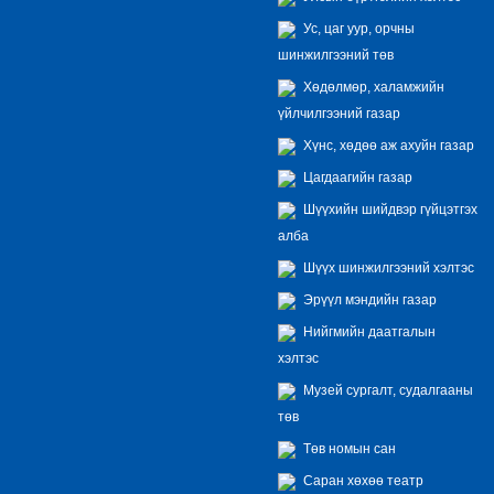
Ус, цаг уур, орчны
шинжилгээний төв
Хөдөлмөр, халамжийн
үйлчилгээний газар
Хүнс, хөдөө аж ахуйн газар
Цагдаагийн газар
Шүүхийн шийдвэр гүйцэтгэх
алба
Шүүх шинжилгээний хэлтэс
Эрүүл мэндийн газар
Нийгмийн даатгалын
хэлтэс
Музей сургалт, судалгааны
төв
Төв номын сан
Саран хөхөө театр