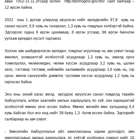
авах 7052-11-11 утсаар болон
http://dornogovi.gov.mn/
сайт хаягаар –
12 ирсэн байна.
2022 оны 1 дүгээр улиралд ирүүлсэн нийт өргөдөлийн 97,8 хувь нь
санал хүсэлт, 0,9 хувь нь талархал, 1,3 хувь нь гомдлын хэлбэртэй байна.
Эдгээрээс гадна 9 иргэн цахимаар, 8 иргэн утсаар, 68 иргэн биечлэн
уулзаж өргөдөл хүсэлт гаргажээ.
Хүлээн авч шийдвэрлэсэн өргөдөл, гомдлыг агуулгаар нь авч үзвэл газар
өмчлөл, эзэмшилтэй холбоотой асуудлаар 1,3 хувь нь, ажилд орох
томилуулах, чөлөөлөгдөх, чөлөө хүссэн асуудлаар 3,2 хувь нь, цалин
хөлс, тэтгэвэр тэтгэмж, нийгмийн халамжийн асуудлаар 1,6 хувь нь, гэр
орон, мөнгө санхүүгийн дэмжлэг, тусламж хүссэн асуудлаар 1,2 хувь нь
гаргасан байна.
Энэ оны эхний хагас жилд иргэдээс ирүүлсэн санал гомдолд төрийн
байгууллага, албан хаагчийн ажлын хариуцлага, ёс зүй, зан харицаатай
холбоотой өмнөх үеэс өссөн байна. Өмнөх жилийн мөн хугацаанд 0,4
хувь байсан бол энэ онд нийт 38 буюу 1,3 болж өссөн байна. Эдгээрийг
салбараар нь авч үзвэл:
- Эмнэлгийн байгууллагын үйл ажиллагааны зарим доголдол, эмч
ажиллагсадын ажлын хариуцлага, ёс зүйтэй холбогдох гомдол нийт 10