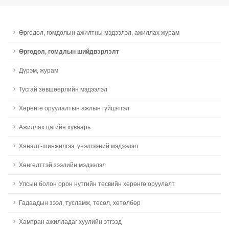
Өргөдөл, гомдолын ажилтны мэдээлэл, ажиллах журам
Өргөдөл, гомдлын шийдвэрлэлт
Дүрэм, журам
Тусгай зөвшөөрлийн мэдээлэл
Хөрөнгө оруулалтын ажлын гүйцэтгэл
Ажиллах цагийн хуваарь
Хяналт-шинжилгээ, үнэлгээний мэдээлэл
Хөнгөлттэй зээлийн мэдээлэл
Улсын болон орон нутгийн төсвийн хөрөнгө оруулалт
Гадаадын зээл, тусламж, төсөл, хөтөлбөр
Хамтран ажилладаг хуулийн этгээд