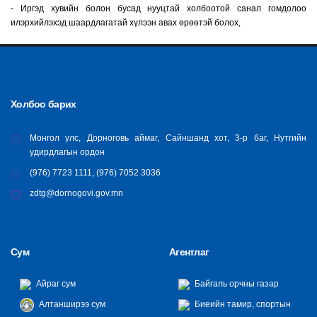
- Иргэд хувийн болон бусад нууцтай холбоотой санал гомдолоо
илэрхийлэхэд шаардлагатай хүлээн авах өрөөтэй болох,
Холбоо барих
Монгол улс, Дорноговь аймаг, Сайншанд хот, 3-р баг, Нутгийн
удирдлагын ордон
(976) 7723 1111, (976) 7052 3036
zdtg@dornogovi.gov.mn
Сум
Агентлаг
Айраг сум
Байгаль орчны газар
Алтанширээ сум
Биеийн тамир, спортын