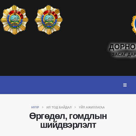
ДОРНО
ЗАСАГ ДА
НҮҮР
ИЛ ТОД БАЙДАЛ
ҮЙЛ АЖИЛЛАГАА
Өргөдөл, гомдлын
шийдвэрлэлт