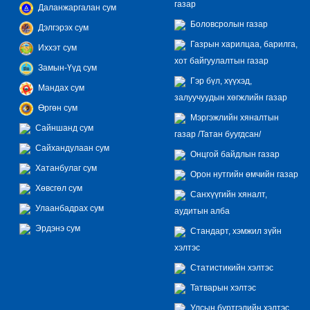
газар
Даланжаргалан сум
Боловсролын газар
Дэлгэрэх сум
Газрын харилцаа, барилга,
Иххэт сум
хот байгуулалтын газар
Замын-Үүд сум
Гэр бүл, хүүхэд,
Мандах сум
залуучуудын хөгжлийн газар
Өргөн сум
Мэргэжлийн хяналтын
Сайншанд сум
газар /Татан буугдсан/
Сайхандулаан сум
Онцгой байдлын газар
Хатанбулаг сум
Орон нутгийн өмчийн газар
Хөвсгөл сум
Санхүүгийн хяналт,
Улаанбадрах сум
аудитын алба
Эрдэнэ сум
Стандарт, хэмжил зүйн
хэлтэс
Статистикийн хэлтэс
Татварын хэлтэс
Улсын бүртгэлийн хэлтэс