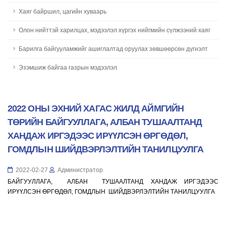
Хаяг байршил, цагийн хуваарь
Олон нийттэй харилцах, мэдээлэл хүргэх нийгмийн сүлжээний хаяг
Барилга байгууламжийг ашиглалтад оруулах зөвшөөрсөн дүгнэлт
Эзэмшиж байгаа газрын мэдээлэл
2022 ОНЫ ЭХНИЙ ХАГАС ЖИЛД АЙМГИЙН
ТӨРИЙН БАЙГУУЛЛАГА, АЛБАН ТУШААЛТАНД
ХАНДАЖ ИРГЭДЭЭС ИРҮҮЛСЭН ӨРГӨДӨЛ,
ГОМДЛЫН ШИЙДВЭРЛЭЛТИЙН ТАНИЛЦУУЛГА
2022-02-27
Администратор
БАЙГУУЛЛАГА, АЛБАН ТУШААЛТАНД ХАНДАЖ ИРГЭДЭЭС
ИРҮҮЛСЭН ӨРГӨДӨЛ, ГОМДЛЫН ШИЙДВЭРЛЭЛТИЙН ТАНИЛЦУУЛГА