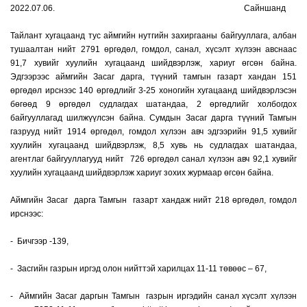
2022.07.06. Сайншанд
Тайлант хугацаанд тус аймгийн нутгийн захиргааны байгууллага, албан
тушаалтан нийт 2791 өргөдөл, гомдол, санал, хүсэлт хүлээн авснаас
91,7 хувийг хуулийн хугацаанд шийдвэрлэж, хариуг өгсөн байна.
Эдгээрээс аймгийн Засаг дарга, түүний тамгын газарт хандан 151
өргөдөл ирснээс 140 өргөдлийг 3-25 хоногийн хугацаанд шийдвэрлэсэн
бөгөөд 9 өргөдөл судлагдах шатандаа, 2 өргөдлийг холбогдох
байгууллагад шилжүүлсэн байна. Сумдын Засаг дарга түүний Тамгын
газрууд нийт 1914 өргөдөл, гомдол хүлээн авч эдгээрийн 91,5 хувийг
хуулийн хугацаанд шийдвэрлэж, 8,5 хувь нь судлагдах шатандаа,
агентлаг байгууллагууд нийт 726 өргөдөл санал хүлээн авч 92,1 хувийг
хуулийн хугацаанд шийдвэрлэж хариуг зохих журмаар өгсөн байна.
Аймгийн Засаг дарга Тамгын газарт хандаж нийт 218 өргөдөл, гомдол
ирснээс:
- Бичгээр -139,
- Засгийн газрын иргэд олон нийттэй харилцах 11-11 төвөөс – 67,
- Аймгийн Засаг даргын Тамгын газрын иргэдийн санал хүсэлт хүлээн