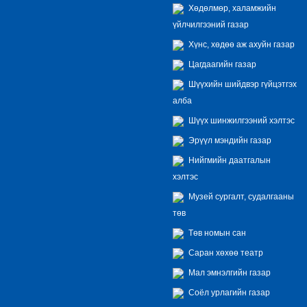
Хөдөлмөр, халамжийн
үйлчилгээний газар
Хүнс, хөдөө аж ахуйн газар
Цагдаагийн газар
Шүүхийн шийдвэр гүйцэтгэх
алба
Шүүх шинжилгээний хэлтэс
Эрүүл мэндийн газар
Нийгмийн даатгалын
хэлтэс
Музей сургалт, судалгааны
төв
Төв номын сан
Саран хөхөө театр
Мал эмнэлгийн газар
Соёл урлагийн газар