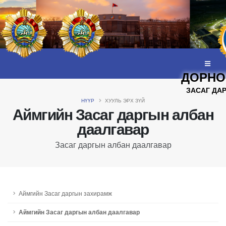
ДОРНО
ЗАСАГ ДА
НҮҮР
ХУУЛЬ ЭРХ ЗҮЙ
Аймгийн Засаг даргын албан
даалгавар
Засаг даргын албан даалгавар
Аймгийн Засаг даргын захирамж
Аймгийн Засаг даргын албан даалгавар