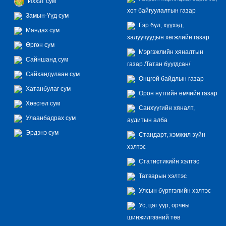
Иххэт сум
хот байгуулалтын газар
Замын-Үүд сум
Гэр бүл, хүүхэд,
Мандах сум
залуучуудын хөгжлийн газар
Өргөн сум
Мэргэжлийн хяналтын
Сайншанд сум
газар /Татан буугдсан/
Сайхандулаан сум
Онцгой байдлын газар
Хатанбулаг сум
Орон нутгийн өмчийн газар
Хөвсгөл сум
Санхүүгийн хяналт,
Улаанбадрах сум
аудитын алба
Эрдэнэ сум
Стандарт, хэмжил зүйн
хэлтэс
Статистикийн хэлтэс
Татварын хэлтэс
Улсын бүртгэлийн хэлтэс
Ус, цаг уур, орчны
шинжилгээний төв