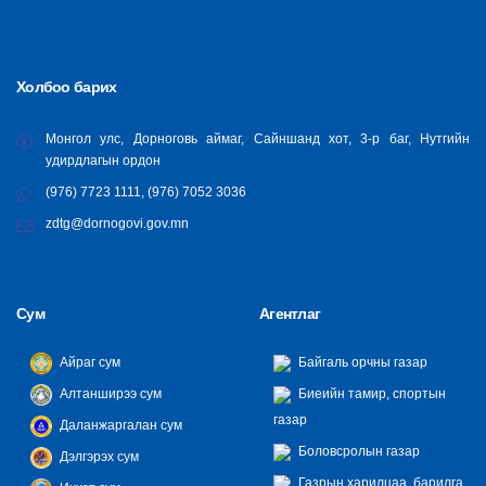
Холбоо барих
Монгол улс, Дорноговь аймаг, Сайншанд хот, 3-р баг, Нутгийн
удирдлагын ордон
(976) 7723 1111, (976) 7052 3036
zdtg@dornogovi.gov.mn
Сум
Агентлаг
Айраг сум
Байгаль орчны газар
Алтанширээ сум
Биеийн тамир, спортын
газар
Даланжаргалан сум
Боловсролын газар
Дэлгэрэх сум
Газрын харилцаа, барилга,