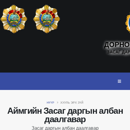
ДОРНО
ЗАСАГ ДА
НҮҮР
ХУУЛЬ ЭРХ ЗҮЙ
Аймгийн Засаг даргын албан
даалгавар
Засаг даргын албан даалгавар