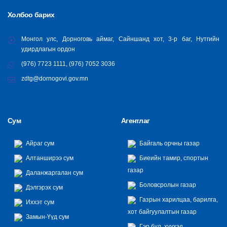
Холбоо барих
Монгол улс, Дорноговь аймаг, Сайншанд хот, 3-р баг, Нутгийн
удирдлагын ордон
(976) 7723 1111, (976) 7052 3036
zdtg@dornogovi.gov.mn
Сум
Агентлаг
Айраг сум
Байгаль орчны газар
Алтанширээ сум
Биеийн тамир, спортын
газар
Даланжаргалан сум
Боловсролын газар
Дэлгэрэх сум
Газрын харилцаа, барилга,
Иххэт сум
хот байгуулалтын газар
Замын-Үүд сум
Гэр бүл, хүүхэд,