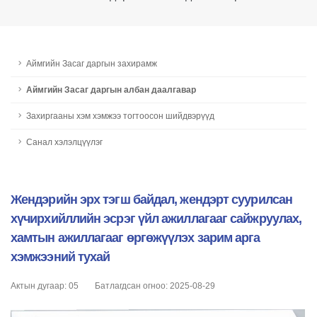
Аймгийн Засаг даргын захирамж
Аймгийн Засаг даргын албан даалгавар
Захиргааны хэм хэмжээ тогтоосон шийдвэрүүд
Санал хэлэлцүүлэг
Жендэрийн эрх тэгш байдал, жендэрт суурилсан
хүчирхийллийн эсрэг үйл ажиллагааг сайжруулах,
хамтын ажиллагааг өргөжүүлэх зарим арга
хэмжээний тухай
Актын дугаар: 05
Батлагдсан огноо: 2025-08-29