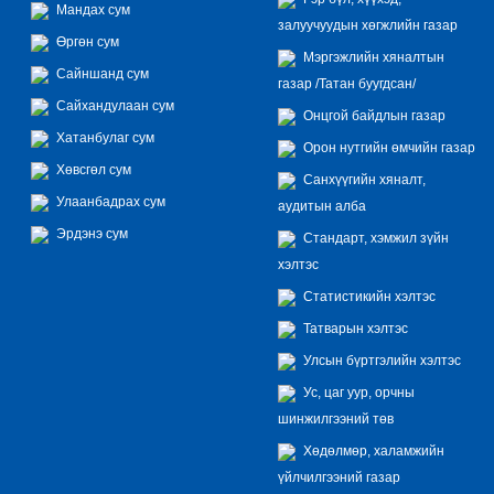
Мандах сум
залуучуудын хөгжлийн газар
Өргөн сум
Мэргэжлийн хяналтын
Сайншанд сум
газар /Татан буугдсан/
Сайхандулаан сум
Онцгой байдлын газар
Хатанбулаг сум
Орон нутгийн өмчийн газар
Хөвсгөл сум
Санхүүгийн хяналт,
Улаанбадрах сум
аудитын алба
Эрдэнэ сум
Стандарт, хэмжил зүйн
хэлтэс
Статистикийн хэлтэс
Татварын хэлтэс
Улсын бүртгэлийн хэлтэс
Ус, цаг уур, орчны
шинжилгээний төв
Хөдөлмөр, халамжийн
үйлчилгээний газар