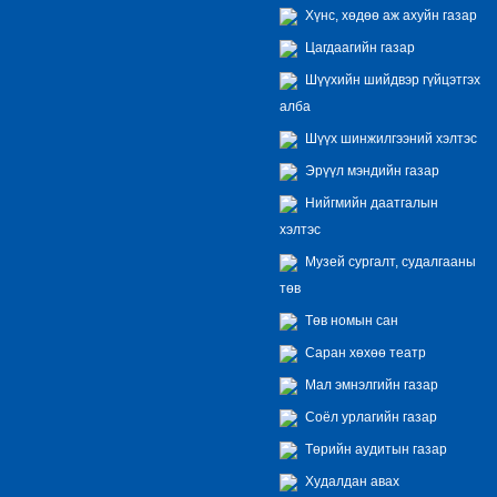
Хүнс, хөдөө аж ахуйн газар
Цагдаагийн газар
Шүүхийн шийдвэр гүйцэтгэх
алба
Шүүх шинжилгээний хэлтэс
Эрүүл мэндийн газар
Нийгмийн даатгалын
хэлтэс
Музей сургалт, судалгааны
төв
Төв номын сан
Саран хөхөө театр
Мал эмнэлгийн газар
Соёл урлагийн газар
Төрийн аудитын газар
Худалдан авах