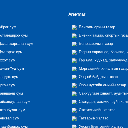
Агентлаг
йраг сум
Байгаль орчны газар
лтанширээ сум
Биеийн тамир, спортын газа
аланжаргалан сум
Боловсролын газар
элгэрэх сум
Газрын харилцаа, барилга, 
ххэт сум
Гэр бүл, хүүхэд, залуучууд
амын-Үүд сум
Мэргэжлийн хяналтын газар 
андах сум
Онцгой байдлын газар
ргөн сум
Орон нутгийн өмчийн газар
айншанд сум
Санхүүгийн хяналт, аудиты
айхандулаан сум
Стандарт, хэмжил зүйн хэл
атанбулаг сум
Статистикийн хэлтэс
өвсгөл сум
Татварын хэлтэс
лаанбадрах сум
Улсын бүртгэлийн хэлтэс