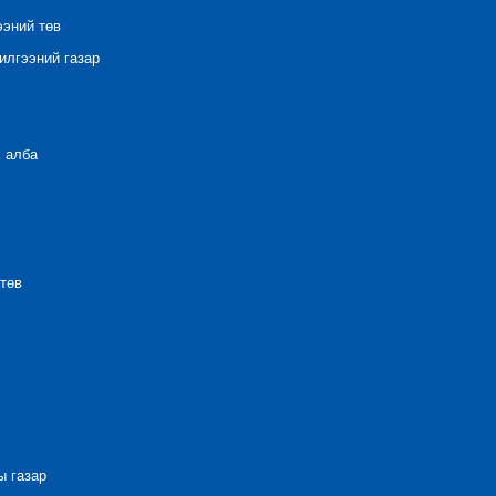
ээний төв
лгээний газар
 алба
төв
 газар