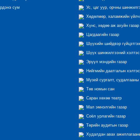
рдэнэ сум
Ус, цаг уур, орчны шинжилг
Хөдөлмөр, халамжийн үйлчи
Хүнс, хөдөө аж ахуйн газар
Цагдаагийн газар
Шүүхийн шийдвэр гүйцэтгэх
Шүүх шинжилгээний хэлтэс
Эрүүл мэндийн газар
Нийгмийн даатгалын хэлтэс
Музей сургалт, судалгааны 
Төв номын сан
Саран хөхөө театр
Мал эмнэлгийн газар
Соёл урлагийн газар
Төрийн аудитын газар
Худалдан авах ажиллагааны