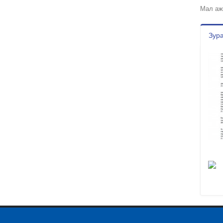
Мал аж
Зура