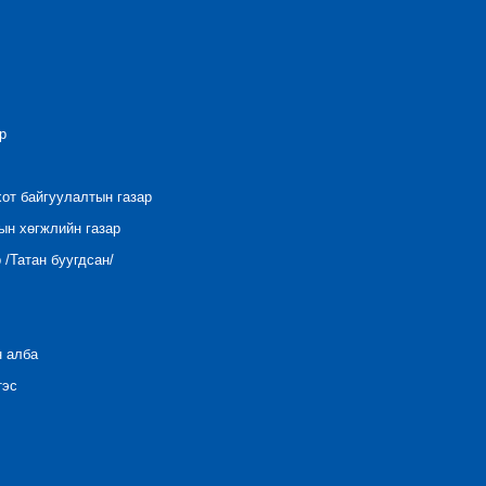
р
хот байгуулалтын газар
ын хөгжлийн газар
/Татан буугдсан/
н алба
тэс