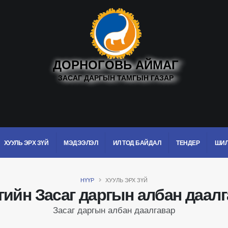
ДОРНОГОВЬ АЙМАГ
ЗАСАГ ДАРГЫН ТАМГЫН ГАЗАР
ХУУЛЬ ЭРХ ЗҮЙ
МЭДЭЭЛЭЛ
ИЛ ТОД БАЙДАЛ
ТЕНДЕР
ШИЛ
НҮҮР
ХУУЛЬ ЭРХ ЗҮЙ
ийн Засаг даргын албан даал
Засаг даргын албан даалгавар