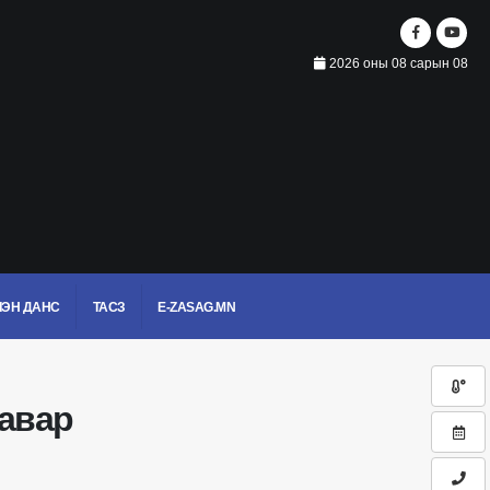
2026 оны 08 сарын 08
ЭН ДАНС
ТАСЗ
E-ZASAG.MN
гавар