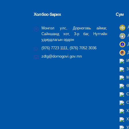
Холбоо барих
Сум
А
Монгол улс, Дорноговь аймаг,
Сайншанд хот, 3-р баг, Нутгийн
А
удирдлагын ордон
Д
(976) 7723 1111, (976) 7052 3036
Д
zdtg@dornogovi.gov.mn
И
З
М
Ө
С
С
Х
Х
У