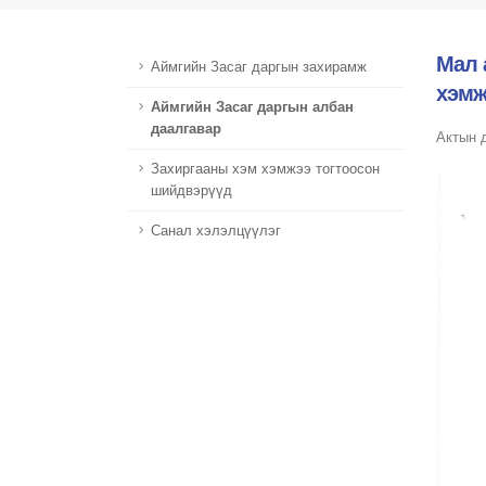
Мал 
Аймгийн Засаг даргын захирамж
хэмж
Аймгийн Засаг даргын албан
даалгавар
Актын д
Захиргааны хэм хэмжээ тогтоосон
шийдвэрүүд
Санал хэлэлцүүлэг