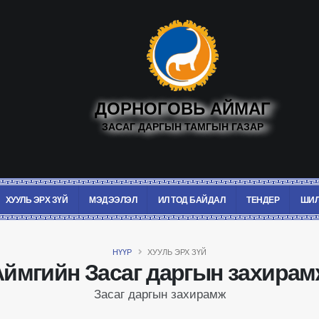
ДОРНОГОВЬ АЙМАГ
ЗАСАГ ДАРГЫН ТАМГЫН ГАЗАР
ХУУЛЬ ЭРХ ЗҮЙ
МЭДЭЭЛЭЛ
ИЛ ТОД БАЙДАЛ
ТЕНДЕР
ШИЛ
НҮҮР
ХУУЛЬ ЭРХ ЗҮЙ
Аймгийн Засаг даргын захирам
Засаг даргын захирамж