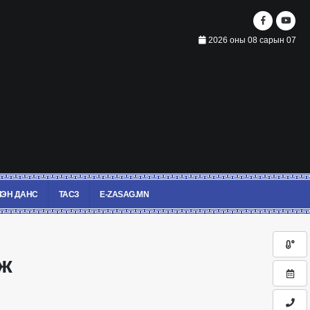
2026 оны 08 сарын 07
ЭН ДАНС
ТАСЗ
E-ZASAG.MN
ж