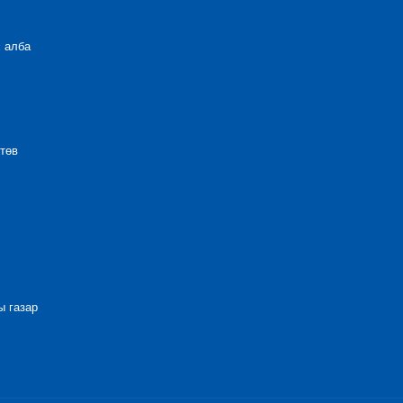
 алба
төв
 газар