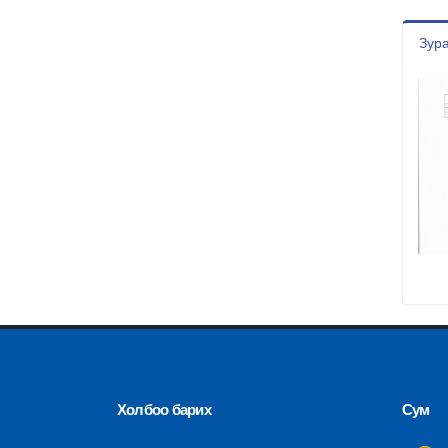
Зура
Холбоо барих
Сум