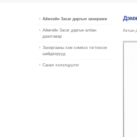
Дэмж
Аймгийн Засаг даргын захирамж
Аймгийн Засаг даргын албан
Актын д
даалгавар
Захиргааны хэм хэмжээ тогтоосон
шийдвэрүүд
Санал хэлэлцүүлэг