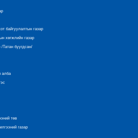
ар
хот байгуулалтын газар
ын хөгжлийн газар
/Татан буугдсан/
н алба
тэс
ээний төв
лгээний газар