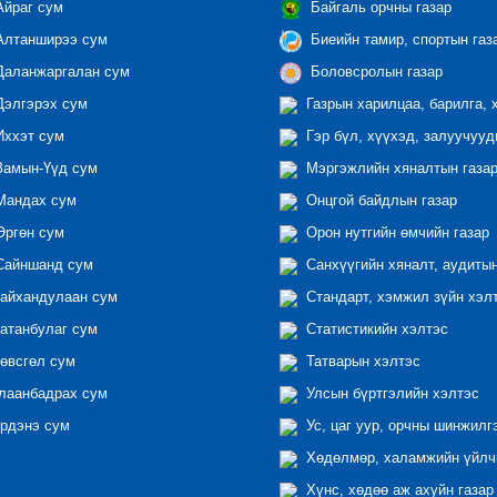
йраг сум
Байгаль орчны газар
лтанширээ сум
Биеийн тамир, спортын газ
аланжаргалан сум
Боловсролын газар
элгэрэх сум
Газрын харилцаа, барилга, 
ххэт сум
Гэр бүл, хүүхэд, залуучууд
амын-Үүд сум
Мэргэжлийн хяналтын газар 
андах сум
Онцгой байдлын газар
ргөн сум
Орон нутгийн өмчийн газар
айншанд сум
Санхүүгийн хяналт, аудиты
айхандулаан сум
Стандарт, хэмжил зүйн хэл
атанбулаг сум
Статистикийн хэлтэс
өвсгөл сум
Татварын хэлтэс
лаанбадрах сум
Улсын бүртгэлийн хэлтэс
рдэнэ сум
Ус, цаг уур, орчны шинжилг
Хөдөлмөр, халамжийн үйлчи
Хүнс, хөдөө аж ахуйн газар