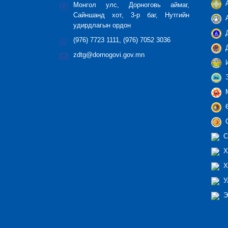
А
Монгол улс, Дорноговь аймаг,
Сайншанд хот, 3-р баг, Нутгийн
А
удирдлагын ордон
Д
(976) 7723 1111, (976) 7052 3036
Д
zdtg@dornogovi.gov.mn
И
З
М
Ө
С
С
Х
Х
У
Э