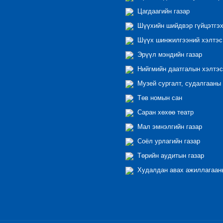
Цагдаагийн газар
Шүүхийн шийдвэр гүйцэтгэх
Шүүх шинжилгээний хэлтэс
Эрүүл мэндийн газар
Нийгмийн даатгалын хэлтэс
Музей сургалт, судалгааны 
Төв номын сан
Саран хөхөө театр
Мал эмнэлгийн газар
Соёл урлагийн газар
Төрийн аудитын газар
Худалдан авах ажиллагааны