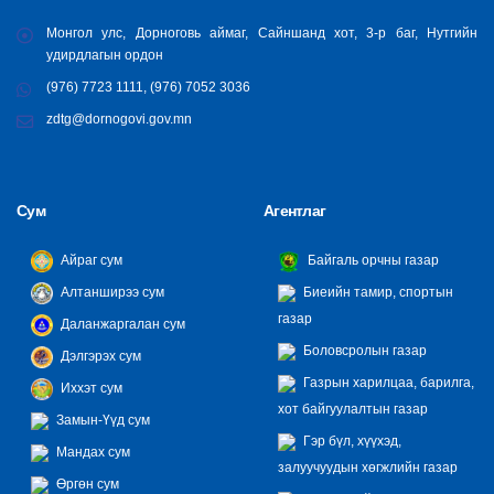
Монгол улс, Дорноговь аймаг, Сайншанд хот, 3-р баг, Нутгийн
удирдлагын ордон
(976) 7723 1111, (976) 7052 3036
zdtg@dornogovi.gov.mn
Сум
Агентлаг
Айраг сум
Байгаль орчны газар
Алтанширээ сум
Биеийн тамир, спортын
газар
Даланжаргалан сум
Боловсролын газар
Дэлгэрэх сум
Газрын харилцаа, барилга,
Иххэт сум
хот байгуулалтын газар
Замын-Үүд сум
Гэр бүл, хүүхэд,
Мандах сум
залуучуудын хөгжлийн газар
Өргөн сум