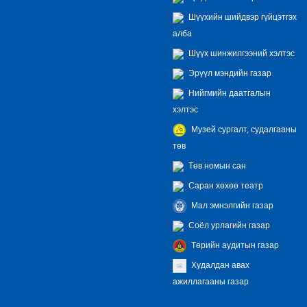
Шүүхийн шийдвэр гүйцэтгэх
алба
Шүүх шинжилгээний хэлтэс
Эрүүл мэндийн газар
Нийгмийн даатгалын
хэлтэс
Музей сургалт, судалгааны
төв
Төв номын сан
Саран хөхөө театр
Мал эмнэлгийн газар
Соёл урлагийн газар
Төрийн аудитын газар
Худалдан авах
ажиллагааны газар