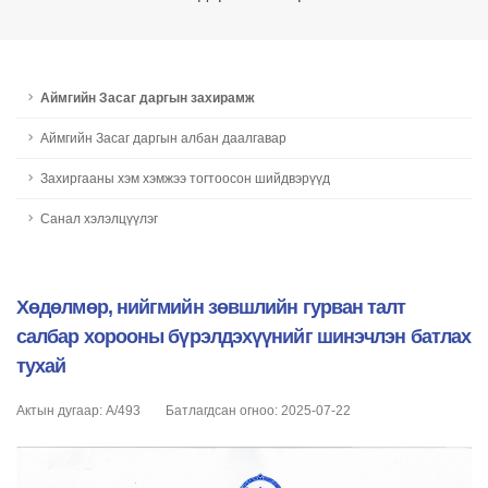
Аймгийн Засаг даргын захирамж
Аймгийн Засаг даргын албан даалгавар
Захиргааны хэм хэмжээ тогтоосон шийдвэрүүд
Санал хэлэлцүүлэг
Хөдөлмөр, нийгмийн зөвшлийн гурван талт
салбар хорооны бүрэлдэхүүнийг шинэчлэн батлах
тухай
Актын дугаар: А/493
Батлагдсан огноо: 2025-07-22