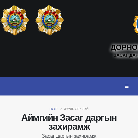
ДОРНО
ЗАСАГ ДА
НҮҮР
ХУУЛЬ ЭРХ ЗҮЙ
Аймгийн Засаг даргын
захирамж
Засаг даргын захирамж