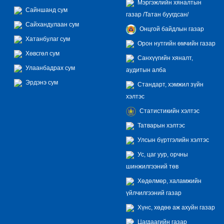
Мэргэжлийн хяналтын
Сайншанд сум
газар /Татан буугдсан/
Сайхандулаан сум
Онцгой байдлын газар
Хатанбулаг сум
Орон нутгийн өмчийн газар
Хөвсгөл сум
Санхүүгийн хяналт,
Улаанбадрах сум
аудитын алба
Эрдэнэ сум
Стандарт, хэмжил зүйн
хэлтэс
Статистикийн хэлтэс
Татварын хэлтэс
Улсын бүртгэлийн хэлтэс
Ус, цаг уур, орчны
шинжилгээний төв
Хөдөлмөр, халамжийн
үйлчилгээний газар
Хүнс, хөдөө аж ахуйн газар
Цагдаагийн газар