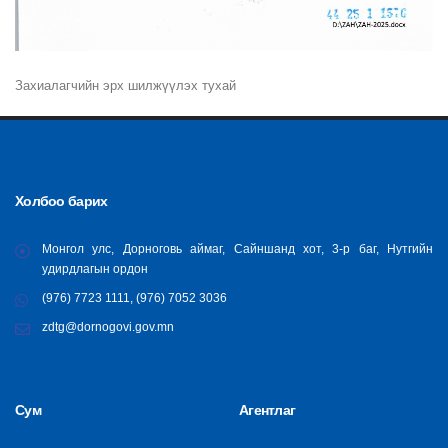
Захиалагчийн эрх шилжүүлэх тухай
Холбоо барих
Монгол улс, Дорноговь аймаг, Сайншанд хот, 3-р баг, Нутгийн
удирдлагын ордон
(976) 7723 1111, (976) 7052 3036
zdtg@dornogovi.gov.mn
Сум
Агентлаг