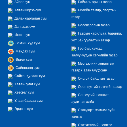
Айраг сум
Байгаль орчны газар
Алтанширээ сум
Биеийн тамир, спортын
газар
Даланжаргалан сум
Боловсролын газар
Дэлгэрэх сум
Газрын харилцаа, барилга,
Иххэт сум
хот байгуулалтын газар
Замын-Үүд сум
Гэр бүл, хүүхэд,
Мандах сум
залуучуудын хөгжлийн газар
Өргөн сум
Мэргэжлийн хяналтын
Сайншанд сум
газар /Татан буугдсан/
Сайхандулаан сум
Онцгой байдлын газар
Хатанбулаг сум
Орон нутгийн өмчийн газар
Хөвсгөл сум
Санхүүгийн хяналт,
Улаанбадрах сум
аудитын алба
Эрдэнэ сум
Стандарт, хэмжил зүйн
хэлтэс
Статистикийн хэлтэс