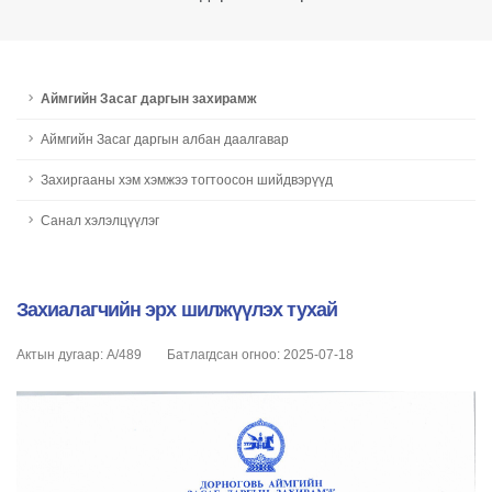
Аймгийн Засаг даргын захирамж
Аймгийн Засаг даргын албан даалгавар
Захиргааны хэм хэмжээ тогтоосон шийдвэрүүд
Санал хэлэлцүүлэг
Захиалагчийн эрх шилжүүлэх тухай
Актын дугаар: А/489
Батлагдсан огноо: 2025-07-18