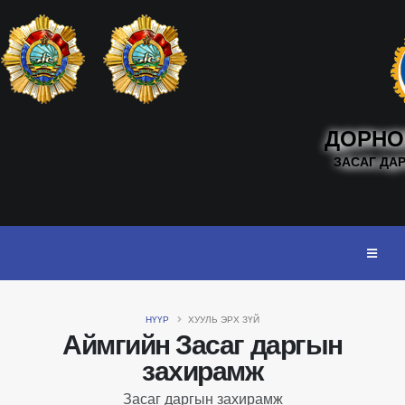
ДОРНО
ЗАСАГ ДА
НҮҮР
ХУУЛЬ ЭРХ ЗҮЙ
Аймгийн Засаг даргын
захирамж
Засаг даргын захирамж