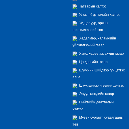
Татварын хэлтэс
Улсын бүртгэлийн хэлтэс
Ус, цаг уур, орчны
шинжилгээний төв
Хөдөлмөр, халамжийн
үйлчилгээний газар
Хүнс, хөдөө аж ахуйн газар
Цагдаагийн газар
Шүүхийн шийдвэр гүйцэтгэх
алба
Шүүх шинжилгээний хэлтэс
Эрүүл мэндийн газар
Нийгмийн даатгалын
хэлтэс
Музей сургалт, судалгааны
төв