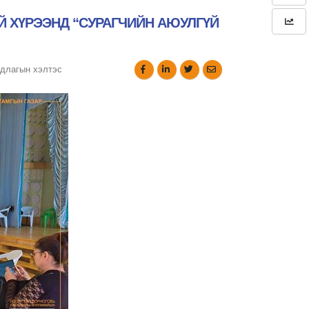
 ХҮРЭЭНД “СУРАГЧИЙН АЮУЛГҮЙ
длагын хэлтэс