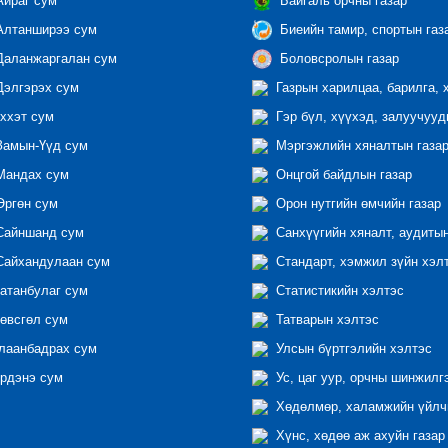
йраг сум
Байгаль орчны газар
лтанширээ сум
Биеийн тамир, спортын газ
аланжаргалан сум
Боловсролын газар
элгэрэх сум
Газрын харилцаа, барилга, 
ххэт сум
Гэр бүл, хүүхэд, залуучууд
амын-Үүд сум
Мэргэжлийн хяналтын газар 
андах сум
Онцгой байдлын газар
ргөн сум
Орон нутгийн өмчийн газар
айншанд сум
Санхүүгийн хяналт, аудиты
айхандулаан сум
Стандарт, хэмжил зүйн хэл
атанбулаг сум
Статистикийн хэлтэс
өвсгөл сум
Татварын хэлтэс
лаанбадрах сум
Улсын бүртгэлийн хэлтэс
рдэнэ сум
Ус, цаг уур, орчны шинжилг
Хөдөлмөр, халамжийн үйлчи
Хүнс, хөдөө аж ахуйн газар