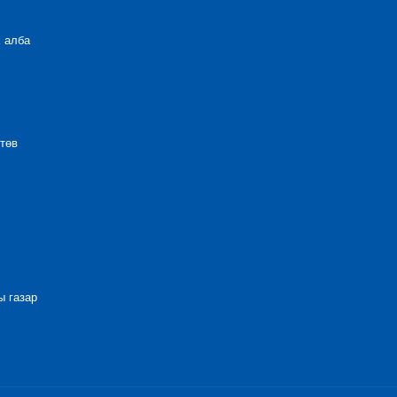
 алба
төв
 газар