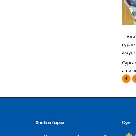
Алива
сураг
аюулг
Сурга
ашигл
Холбоо барих
Сум