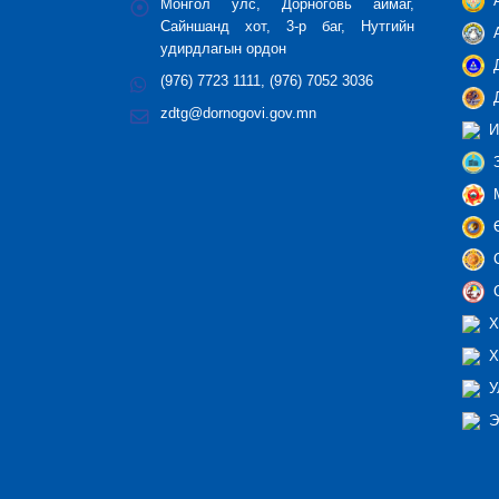
А
Монгол улс, Дорноговь аймаг,
Сайншанд хот, 3-р баг, Нутгийн
А
удирдлагын ордон
Д
(976) 7723 1111, (976) 7052 3036
Д
zdtg@dornogovi.gov.mn
И
З
М
Ө
С
С
Х
Х
У
Э