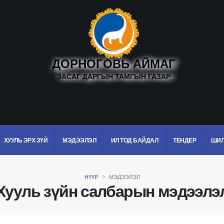
ДОРНОГОВЬ АЙМАГ
ЗАСАГ ДАРГЫН ТАМГЫН ГАЗАР
ХУУЛЬ ЭРХ ЗҮЙ
МЭДЭЭЛЭЛ
ИЛ ТОД БАЙДАЛ
ТЕНДЕР
ШИЛ
НҮҮР
МЭДЭЭЛЭЛ
Хууль зүйн салбарын мэдээлэ