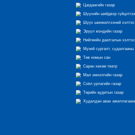
Цагдаагийн газар
Шүүхийн шийдвэр гүйцэтгэх
Шүүх шинжилгээний хэлтэс
Эрүүл мэндийн газар
Нийгмийн даатгалын хэлтэс
Музей сургалт, судалгааны 
Төв номын сан
Саран хөхөө театр
Мал эмнэлгийн газар
Соёл урлагийн газар
Төрийн аудитын газар
Худалдан авах ажиллагааны