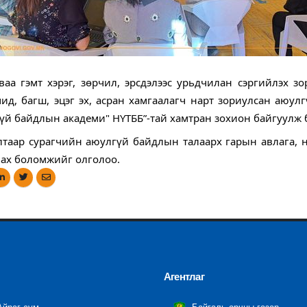
а гэмт хэрэг, зөрчил, эрсдэлээс урьдчилан сэргийлэх з
чид, багш, эцэг эх, асран хамгаалагч нарт зориулсан аю
үй байдлын академи" НҮТББ”-тай хамтран зохион байгуулж 
лтаар сурагчийн аюулгүй байдлын талаарх гарын авлага, 
ах боломжийг олголоо.
Агентлаг