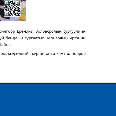
орилгоор Ерөнхий боловсролын сургуулийн
улгүй байдлын сургалтыг "Монголын иргэний
байна.
ном, мэдээллийг хүргэн анги хамт олноороо