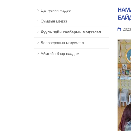
НАМ
Цаг үеийн мэдээ
БАЙ
Сумдын мэдээ
2023
Хууль зүйн салбарын мэдээлэл
Боловсролын мэдээлэл
Аймгийн баяр наадам