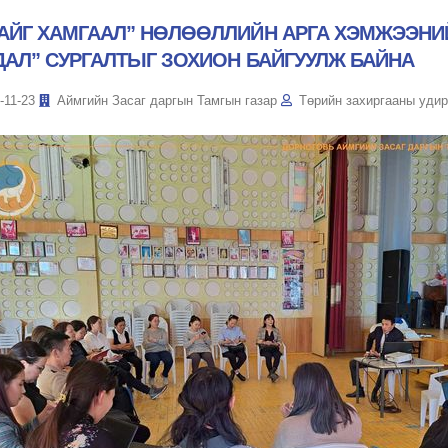
АЙГ ХАМГААЛ” НӨЛӨӨЛЛИЙН АРГА ХЭМЖЭЭНИЙ
ДАЛ” СУРГАЛТЫГ ЗОХИОН БАЙГУУЛЖ БАЙНА
-11-23
Аймгийн Засаг даргын Тамгын газар
Төрийн захиргааны удир