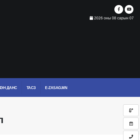
2026 оны 08 сарын 07
ЭН ДАНС
ТАСЗ
E-ZASAG.MN
л