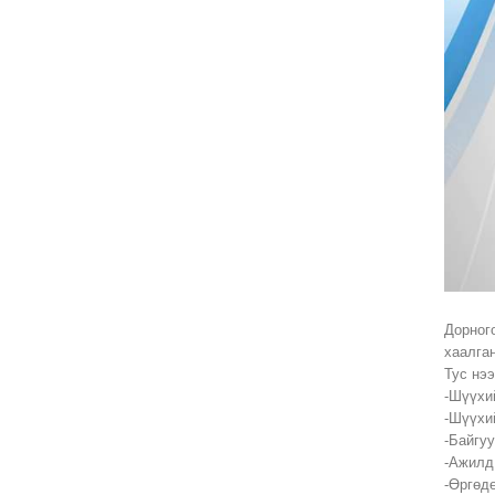
Дорног
хаалга
Тус нэ
-Шүүхи
-Шүүхи
-Байгу
-Ажилд
-Өргөд