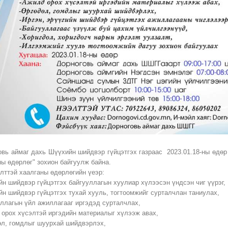
овь аймаг дахь Шүүхийн шийдвэр гүйцэтгэх газраас 2023.01.18-ны өдөр
ны өдөрлөг" зохион байгуулж байна.
элттэй хаалганы өдөрлөгийн үеэр:
йн шийдвэр гүйцэтгэх байгууллагын хуулиар хүлээсэн үндсэн чиг үүрэг,
йн шийдвэр гүйцэтгэх тухай хууль, тогтоомжийг сурталчлан таниулах,
уллагын үйл ажиллагааг иргэдэд сурталчлах,
 орох хүсэлтэй иргэдийн материалыг хүлээж авах,
өл, гомдлыг шуурхай шийдвэрлэх,