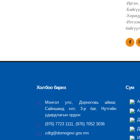
-Иргэн
-Байгу
-Хоригд
-Илгээ
байгуу
Холбоо барих
Сум
А
Монгол улс, Дорноговь аймаг,
Сайншанд хот, 3-р баг, Нутгийн
А
удирдлагын ордон
Д
(976) 7723 1111, (976) 7052 3036
Д
zdtg@dornogovi.gov.mn
И