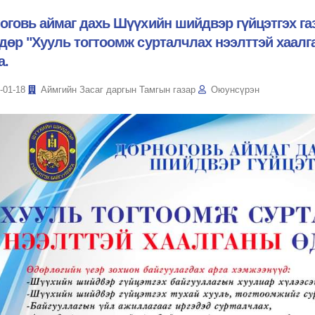
оговь аймаг дахь Шүүхийн шийдвэр гүйцэтгэх газ
дөр "Хууль тогтоомж сурталчлах нээлттэй хаалг
а.
-01-18
Аймгийн Засаг даргын Тамгын газар
Оюунсүрэн