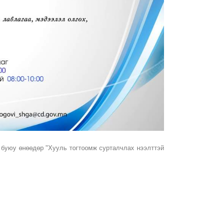
 буюу өнөөдөр "Хууль тогтоомж сурталчлах нээлттэй