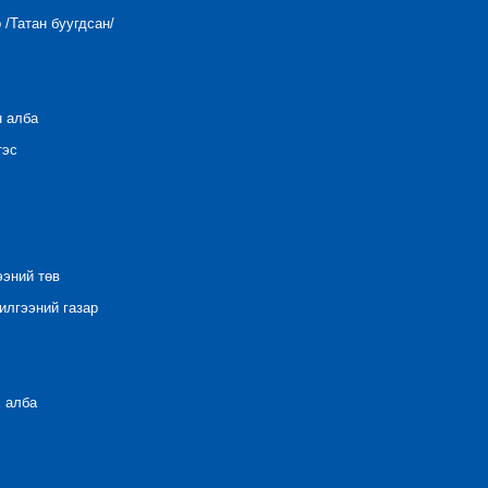
/Татан буугдсан/
н алба
тэс
ээний төв
лгээний газар
 алба