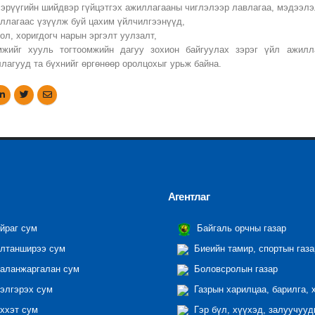
, эрүүгийн шийдвэр гүйцэтгэх ажиллагааны чиглэлээр лавлагаа, мэдээлэ
уллагаас үзүүлж буй цахим үйлчилгээнүүд,
ол, хоригдогч нарын эргэлт уулзалт,
мжийг хууль тогтоомжийн дагуу зохион байгуулах зэрэг үйл ажилл
ллагууд та бүхнийг өргөнөөр оролцохыг урьж байна.
Агентлаг
йраг сум
Байгаль орчны газар
лтанширээ сум
Биеийн тамир, спортын газа
аланжаргалан сум
Боловсролын газар
элгэрэх сум
Газрын харилцаа, барилга, 
ххэт сум
Гэр бүл, хүүхэд, залуучууд