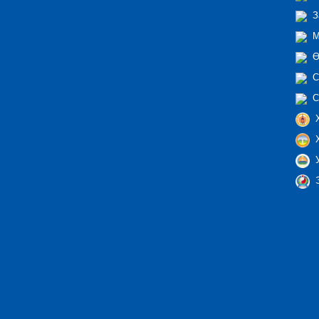
З
М
Ө
С
С
Х
Х
У
Э