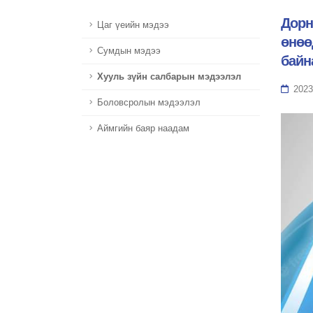
Дорн
Цаг үеийн мэдээ
өнөө
Сумдын мэдээ
байн
Хууль зүйн салбарын мэдээлэл
2023
Боловсролын мэдээлэл
Аймгийн баяр наадам