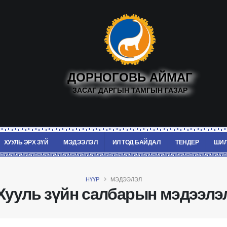
ДОРНОГОВЬ АЙМАГ
ЗАСАГ ДАРГЫН ТАМГЫН ГАЗАР
ХУУЛЬ ЭРХ ЗҮЙ
МЭДЭЭЛЭЛ
ИЛ ТОД БАЙДАЛ
ТЕНДЕР
ШИЛ
НҮҮР
МЭДЭЭЛЭЛ
Хууль зүйн салбарын мэдээлэ