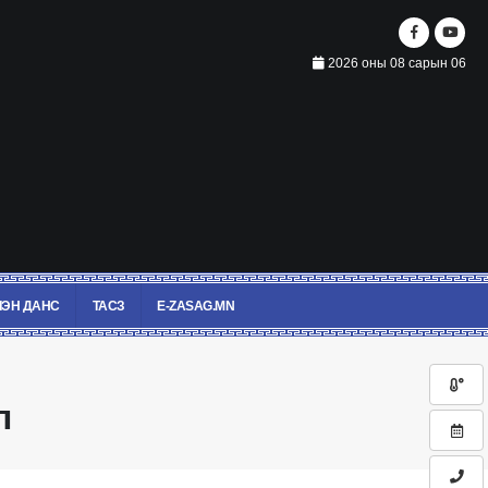
2026 оны 08 сарын 06
ЭН ДАНС
ТАСЗ
E-ZASAG.MN
л