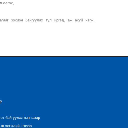
л олгох,
агааг зохион байгуулах тул иргэд, аж ахуй нэгж,
р
хот байгуулалтын газар
ын хөгжлийн газар