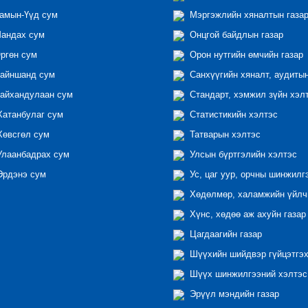
амын-Үүд сум
Мэргэжлийн хяналтын газар 
андах сум
Онцгой байдлын газар
ргөн сум
Орон нутгийн өмчийн газар
айншанд сум
Санхүүгийн хяналт, аудиты
айхандулаан сум
Стандарт, хэмжил зүйн хэл
атанбулаг сум
Статистикийн хэлтэс
өвсгөл сум
Татварын хэлтэс
лаанбадрах сум
Улсын бүртгэлийн хэлтэс
рдэнэ сум
Ус, цаг уур, орчны шинжилг
Хөдөлмөр, халамжийн үйлчи
Хүнс, хөдөө аж ахуйн газар
Цагдаагийн газар
Шүүхийн шийдвэр гүйцэтгэх
Шүүх шинжилгээний хэлтэс
Эрүүл мэндийн газар