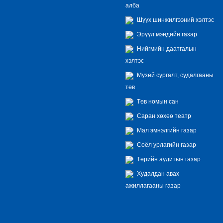
алба
Шүүх шинжилгээний хэлтэс
Эрүүл мэндийн газар
Нийгмийн даатгалын
хэлтэс
Музей сургалт, судалгааны
төв
Төв номын сан
Саран хөхөө театр
Мал эмнэлгийн газар
Соёл урлагийн газар
Төрийн аудитын газар
Худалдан авах
ажиллагааны газар