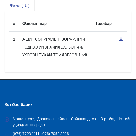
Файл ( 1 )
#
Файлын нэр
Тайлбар
1
АШИГ СОНИРХЛЫН ЗӨРЧИЛГҮЙ
ГЭДГЭЭ ИЛЭРХИЙЛЭХ, ЗӨРЧИЛ
ҮҮССЭН ТУХАЙ ТЭМДЭГЛЭЛ 1.pdf
Холбоо барих
Монгол улс, Дорноговь аймаг, Сайншанд хот, 3-р баг, Нутгийн
удирдлагын ордон
(976) 7723 1111, (976) 7052 3036