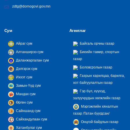
zdtg@dornogovi.gov.mn
Сум
Агентлаг
Айраг сум
Байгаль орчны газар
Алтанширээ сум
Биеийн тамир, спортын
газар
Даланжаргалан сум
Боловсролын газар
Дэлгэрэх сум
Газрын харилцаа, барилга,
Иххэт сум
хот байгуулалтын газар
Замын-Үүд сум
Гэр бүл, хүүхэд,
Мандах сум
залуучуудын хөгжлийн газар
Өргөн сум
Мэргэжлийн хяналтын
Сайншанд сум
газар /Татан буугдсан/
Сайхандулаан сум
Онцгой байдлын газар
Хатанбулаг сум