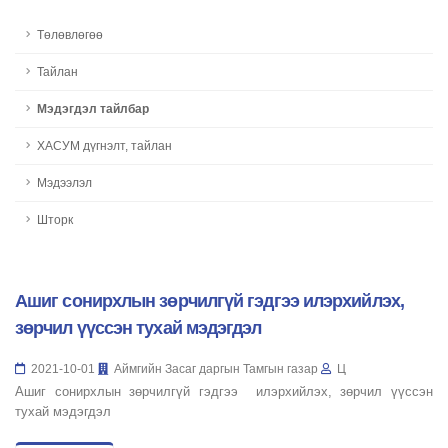
Төлөвлөгөө
Тайлан
Мэдэгдэл тайлбар
ХАСУМ дүгнэлт, тайлан
Мэдээлэл
Шторк
Ашиг сонирхлын зөрчилгүй гэдгээ илэрхийлэх,
зөрчил үүссэн тухай мэдэгдэл
2021-10-01
Аймгийн Засаг даргын Тамгын газар
Ц
Ашиг сонирхлын зөрчилгүй гэдгээ илэрхийлэх, зөрчил үүссэн
тухай мэдэгдэл