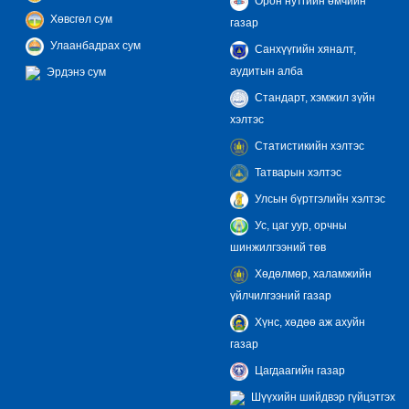
Орон нутгийн өмчийн
Хөвсгөл сум
газар
Улаанбадрах сум
Санхүүгийн хяналт,
аудитын алба
Эрдэнэ сум
Стандарт, хэмжил зүйн
хэлтэс
Статистикийн хэлтэс
Татварын хэлтэс
Улсын бүртгэлийн хэлтэс
Ус, цаг уур, орчны
шинжилгээний төв
Хөдөлмөр, халамжийн
үйлчилгээний газар
Хүнс, хөдөө аж ахуйн
газар
Цагдаагийн газар
Шүүхийн шийдвэр гүйцэтгэх