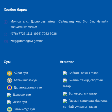
Холбоо барих
Монгол улс, Дорноговь аймаг, Сайншанд хот, 3-р баг, Нутгийн
удирдлагын ордон
(976) 7723 1111, (976) 7052 3036
zdtg@dornogovi.gov.mn
Сум
Агентлаг
Айраг сум
Байгаль орчны газар
Алтанширээ сум
Биеийн тамир, спортын
газар
Даланжаргалан сум
Боловсролын газар
Дэлгэрэх сум
Газрын харилцаа, барилга,
Иххэт сум
хот байгуулалтын газар
Замын-Үүд сум