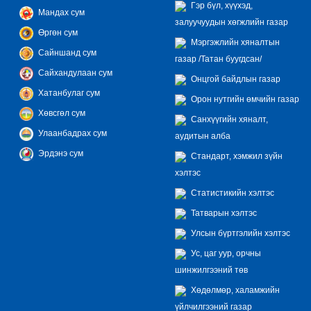
Гэр бүл, хүүхэд,
Мандах сум
залуучуудын хөгжлийн газар
Өргөн сум
Мэргэжлийн хяналтын
Сайншанд сум
газар /Татан буугдсан/
Сайхандулаан сум
Онцгой байдлын газар
Хатанбулаг сум
Орон нутгийн өмчийн газар
Хөвсгөл сум
Санхүүгийн хяналт,
Улаанбадрах сум
аудитын алба
Эрдэнэ сум
Стандарт, хэмжил зүйн
хэлтэс
Статистикийн хэлтэс
Татварын хэлтэс
Улсын бүртгэлийн хэлтэс
Ус, цаг уур, орчны
шинжилгээний төв
Хөдөлмөр, халамжийн
үйлчилгээний газар