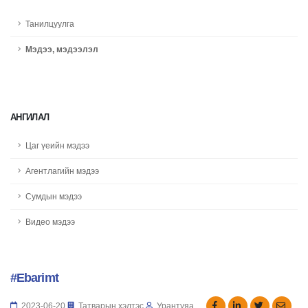
Танилцуулга
Мэдээ, мэдээлэл
АНГИЛАЛ
Цаг үеийн мэдээ
Агентлагийн мэдээ
Сумдын мэдээ
Видео мэдээ
#Ebarimt
2023-06-20
Татварын хэлтэс
Урантуяа