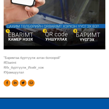
"Баримтаа бүртгүүлж азтан болоорой"
#Ebarimt
#Их_бүртгүүлж_Ихийг_хож
#Урамшуулал