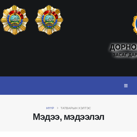
ДОРНО
ЗАСАГ ДА
НҮҮР
ТАТВАРЫН ХЭЛТЭС
Мэдээ, мэдээлэл