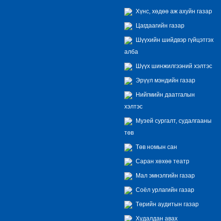
Хүнс, хөдөө аж ахуйн газар
Цагдаагийн газар
Шүүхийн шийдвэр гүйцэтгэх
алба
Шүүх шинжилгээний хэлтэс
Эрүүл мэндийн газар
Нийгмийн даатгалын
хэлтэс
Музей сургалт, судалгааны
төв
Төв номын сан
Саран хөхөө театр
Мал эмнэлгийн газар
Соёл урлагийн газар
Төрийн аудитын газар
Худалдан авах