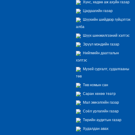
Хүнс, хөдөө аж ахуйн газар
Цагдаагийн газар
Шүүхийн шийдвэр гүйцэтгэх
алба
Шүүх шинжилгээний хэлтэс
Эрүүл мэндийн газар
Нийгмийн даатгалын
хэлтэс
Музей сургалт, судалгааны
төв
Төв номын сан
Саран хөхөө театр
Мал эмнэлгийн газар
Соёл урлагийн газар
Төрийн аудитын газар
Худалдан авах