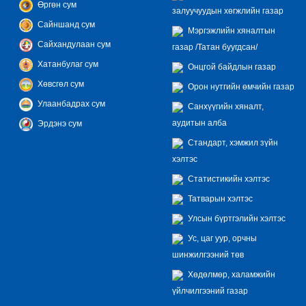
Өргөн сум
залуучуудын хөгжлийн газар
Сайншанд сум
Мэргэжлийн хяналтын
Сайхандулаан сум
газар /Татан буугдсан/
Хатанбулаг сум
Онцгой байдлын газар
Хөвсгөл сум
Орон нутгийн өмчийн газар
Улаанбадрах сум
Санхүүгийн хяналт,
аудитын алба
Эрдэнэ сум
Стандарт, хэмжил зүйн
хэлтэс
Статистикийн хэлтэс
Татварын хэлтэс
Улсын бүртгэлийн хэлтэс
Ус, цаг уур, орчны
шинжилгээний төв
Хөдөлмөр, халамжийн
үйлчилгээний газар