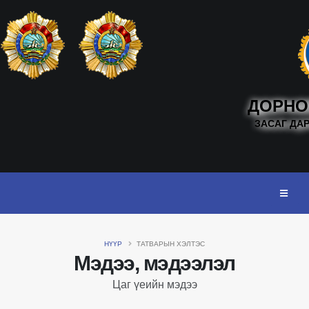
ДОРНО
ЗАСАГ ДА
НҮҮР
ТАТВАРЫН ХЭЛТЭС
Мэдээ, мэдээлэл
Цаг үеийн мэдээ