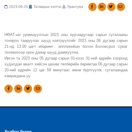
2023-06-20
Татварын хэлтэс
Урантуяа
НӨАТ-ын урамшууллын 2023 оны зургаадугаар сарын сугалааны
тохирол тааруулах шууд нэвтрүүлгийг 2023 оны 06 дугаар сарын
21-нд 13.00 цагт ибаримт аппликейшн болон Боловсрол суваг
телевизээр орон даяар шууд дамжуулна.
Иргэн та 2023 оны 05 дугаар сарын 01-нээс 31-ний өдрийн хооронд
худалдан авалт хийсэн цахим төлбөрийн баримтаа 06 дугаар сарын
20-ний өдрийн 12 цаг 59 минутаас өмнө бүртгүүлж, сугалаандаа
хамрагдана уу.
Холбоо барих