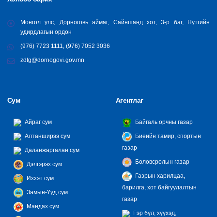
Монгол улс, Дорноговь аймаг, Сайншанд хот, 3-р баг, Нутгийн
удирдлагын ордон
(976) 7723 1111, (976) 7052 3036
zdtg@dornogovi.gov.mn
Сум
Агентлаг
Айраг сум
Байгаль орчны газар
Алтанширээ сум
Биеийн тамир, спортын
газар
Даланжаргалан сум
Боловсролын газар
Дэлгэрэх сум
Газрын харилцаа,
Иххэт сум
барилга, хот байгуулалтын
Замын-Үүд сум
газар
Мандах сум
Гэр бүл, хүүхэд,