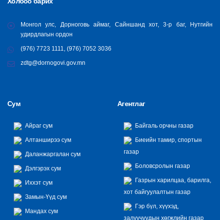
Холбоо барих
Монгол улс, Дорноговь аймаг, Сайншанд хот, 3-р баг, Нутгийн
удирдлагын ордон
(976) 7723 1111, (976) 7052 3036
zdtg@dornogovi.gov.mn
Сум
Агентлаг
Айраг сум
Байгаль орчны газар
Алтанширээ сум
Биеийн тамир, спортын
газар
Даланжаргалан сум
Боловсролын газар
Дэлгэрэх сум
Газрын харилцаа, барилга,
Иххэт сум
хот байгуулалтын газар
Замын-Үүд сум
Гэр бүл, хүүхэд,
Мандах сум
залуучуудын хөгжлийн газар