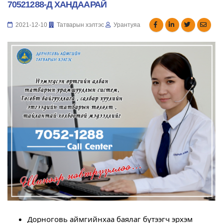
70521288-Д ХАНДААРАЙ
2021-12-10
Татварын хэлтэс
Урантуяа
Дорноговь аймгийнхаа баялаг бүтээгч эрхэм 