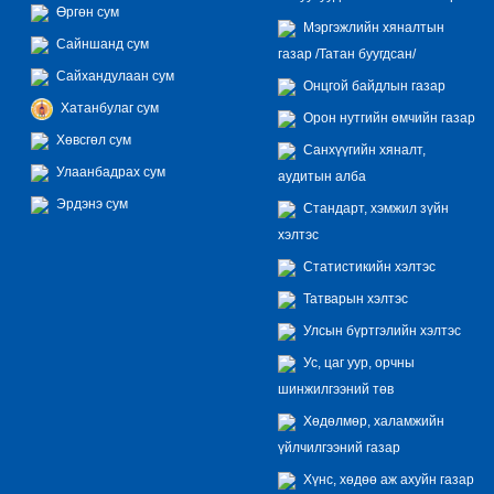
Өргөн сум
Мэргэжлийн хяналтын
Сайншанд сум
газар /Татан буугдсан/
Сайхандулаан сум
Онцгой байдлын газар
Хатанбулаг сум
Орон нутгийн өмчийн газар
Хөвсгөл сум
Санхүүгийн хяналт,
Улаанбадрах сум
аудитын алба
Эрдэнэ сум
Стандарт, хэмжил зүйн
хэлтэс
Статистикийн хэлтэс
Татварын хэлтэс
Улсын бүртгэлийн хэлтэс
Ус, цаг уур, орчны
шинжилгээний төв
Хөдөлмөр, халамжийн
үйлчилгээний газар
Хүнс, хөдөө аж ахуйн газар