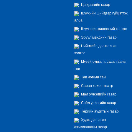
Цагдаагийн газар
Шүүхийн шийдвэр гүйцэтгэх
алба
Шүүх шинжилгээний хэлтэс
Эрүүл мэндийн газар
Нийгмийн даатгалын
хэлтэс
Музей сургалт, судалгааны
төв
Төв номын сан
Саран хөхөө театр
Мал эмнэлгийн газар
Соёл урлагийн газар
Төрийн аудитын газар
Худалдан авах
ажиллагааны газар