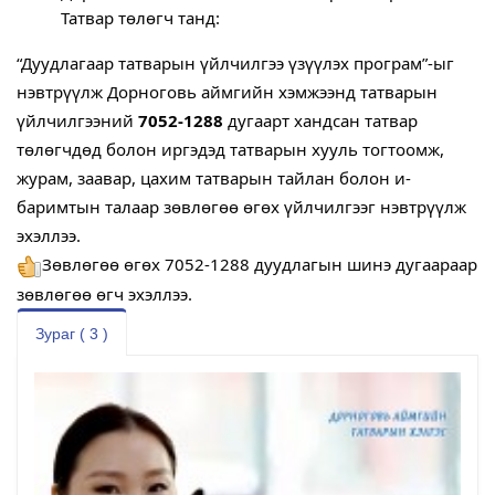
Татвар төлөгч танд:
“Дуудлагаар татварын үйлчилгээ үзүүлэх програм”-ыг 
нэвтрүүлж Дорноговь аймгийн хэмжээнд татварын 
үйлчилгээний 
7052-1288
 дугаарт хандсан татвар 
төлөгчдөд болон иргэдэд татварын хууль тогтоомж, 
журам, заавар, цахим татварын тайлан болон и-
баримтын талаар зөвлөгөө өгөх үйлчилгээг нэвтрүүлж 
эхэллээ.
Зөвлөгөө өгөх 7052-1288 дуудлагын шинэ дугаараар 
зөвлөгөө өгч эхэллээ.
Зураг ( 3 )