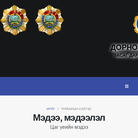
ДОРНО
ЗАСАГ ДА
НҮҮР
ТАТВАРЫН ХЭЛТЭС
Мэдээ, мэдээлэл
Цаг үеийн мэдээ