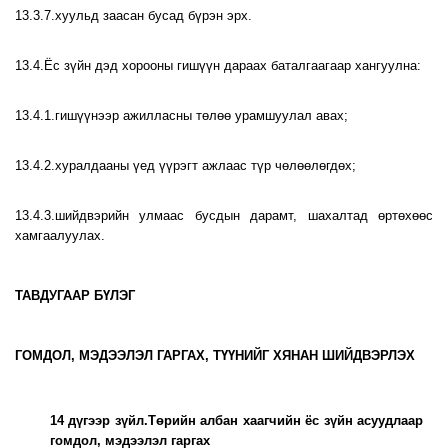
13.3.7.хуульд заасан бусад бүрэн эрх.
13.4.Ёс зүйн дэд хорооны гишүүн дараах баталгаагаар хангуулна:
13.4.1.гишүүнээр ажилласны төлөө урамшуулал авах;
13.4.2.хуралдааны үед үүрэгт ажлаас түр чөлөөлөгдөх;
13.4.3.шийдвэрийн улмаас бусдын дарамт, шахалтад өртөхөөс
хамгаалуулах.
ТАВДУГААР БҮЛЭГ
ГОМДОЛ, МЭДЭЭЛЭЛ ГАРГАХ, ТҮҮНИЙГ ХЯНАН ШИЙДВЭРЛЭХ
14 дүгээр зүйл.Төрийн албан хаагчийн ёс зүйн асуудлаар
гомдол, мэдээлэл гаргах