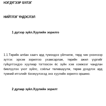
НЭГДҮГЭЭР БҮЛЭГ
НИЙТЛЭГ ҮНДЭСЛЭЛ
1 дүгээр зүйл.Хуулийн зорилго
1.1.Төрийн албан хаагч ард түмэндээ үйлчилж, төрд чин үнэнчээр
зүтгэх эрхэм зорилгоо ухамсарлаж, төрийн ажил үүргийг
гүйцэтгэхдээ хуулиар тогтоосон ёс зүйн хэм хэмжээг чандлан
биелүүлэх үнэт зүйлс, соёлыг төлөвшүүлж, төрөө дээдлэх ард
түмний итгэлийг бэхжүүлэхэд энэ хуулийн зорилго оршино.
2 дугаар зүйл.Хуулийн зорилт