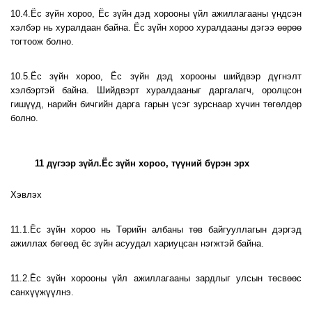
10.4.Ёс зүйн хороо, Ёс зүйн дэд хорооны үйл ажиллагааны үндсэн
хэлбэр нь хуралдаан байна. Ёс зүйн хороо хуралдааны дэгээ өөрөө
тогтоож болно.
10.5.Ёс зүйн хороо, Ёс зүйн дэд хорооны шийдвэр дүгнэлт
хэлбэртэй байна. Шийдвэрт хуралдааныг даргалагч, оролцсон
гишүүд, нарийн бичгийн дарга гарын үсэг зурснаар хүчин төгөлдөр
болно.
11 дүгээр зүйл.Ёс зүйн хороо, түүний бүрэн эрх
Хэвлэх
11.1.Ёс зүйн хороо нь Төрийн албаны төв байгууллагын дэргэд
ажиллах бөгөөд ёс зүйн асуудал хариуцсан нэгжтэй байна.
11.2.Ёс зүйн хорооны үйл ажиллагааны зардлыг улсын төсвөөс
санхүүжүүлнэ.