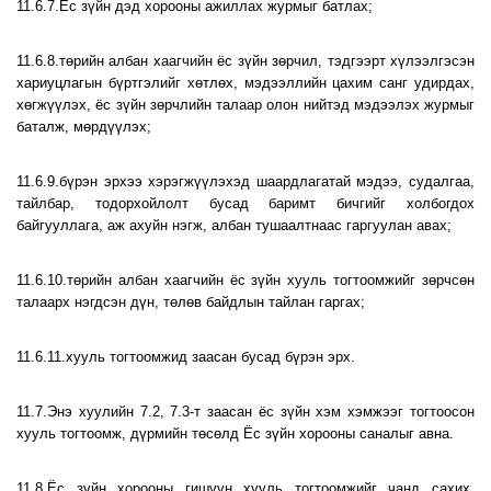
11.6.7.Ёс зүйн дэд хорооны ажиллах журмыг батлах;
11.6.8.төрийн албан хаагчийн ёс зүйн зөрчил, тэдгээрт хүлээлгэсэн
хариуцлагын бүртгэлийг хөтлөх, мэдээллийн цахим санг удирдах,
хөгжүүлэх, ёс зүйн зөрчлийн талаар олон нийтэд мэдээлэх журмыг
баталж, мөрдүүлэх;
11.6.9.бүрэн эрхээ хэрэгжүүлэхэд шаардлагатай мэдээ, судалгаа,
тайлбар, тодорхойлолт бусад баримт бичгийг холбогдох
байгууллага, аж ахуйн нэгж, албан тушаалтнаас гаргуулан авах;
11.6.10.төрийн албан хаагчийн ёс зүйн хууль тогтоомжийг зөрчсөн
талаарх нэгдсэн дүн, төлөв байдлын тайлан гаргах;
11.6.11.хууль тогтоомжид заасан бусад бүрэн эрх.
11.7.Энэ хуулийн 7.2, 7.3-т заасан ёс зүйн хэм хэмжээг тогтоосон
хууль тогтоомж, дүрмийн төсөлд Ёс зүйн хорооны саналыг авна.
11.8.Ёс зүйн хорооны гишүүн хууль тогтоомжийг чанд сахих,