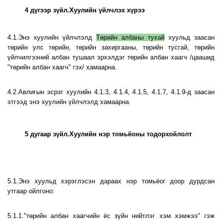
4 дүгээр зүйл.Хуулийн үйлчлэх хүрээ
4.1.Энэ хуулийн үйлчлэлд
Төрийн албаны тухай
хуульд заасан
төрийн улс төрийн, төрийн захиргааны, төрийн тусгай, төрийн
үйлчилгээний албан тушаал эрхэлдэг төрийн албан хаагч /цаашид
"төрийн албан хаагч" гэх/ хамаарна.
4.2.Авлигын эсрэг хуулийн 4.1.3, 4.1.4, 4.1.5, 4.1.7, 4.1.9-д заасан
этгээд энэ хуулийн үйлчлэлд хамаарна.
5 дугаар зүйл.Хуулийн нэр томьёоны тодорхойлолт
5.1.Энэ хуульд хэрэглэсэн дараах нэр томьёог доор дурдсан
утгаар ойлгоно:
5.1.1."төрийн албан хаагчийн ёс зүйн нийтлэг хэм хэмжээ" гэж