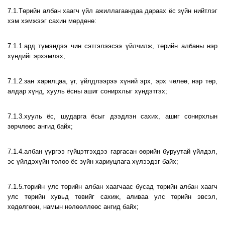
7.1.Төрийн албан хаагч үйл ажиллагаандаа дараах ёс зүйн нийтлэг
хэм хэмжээг сахин мөрдөнө:
7.1.1.ард түмэндээ чин сэтгэлээсээ үйлчилж, төрийн албаны нэр
хүндийг эрхэмлэх;
7.1.2.зан харилцаа, үг, үйлдлээрээ хүний эрх, эрх чөлөө, нэр төр,
алдар хүнд, хууль ёсны ашиг сонирхлыг хүндэтгэх;
7.1.3.хууль ёс, шударга ёсыг дээдлэн сахих, ашиг сонирхлын
зөрчлөөс ангид байх;
7.1.4.албан үүргээ гүйцэтгэхдээ гаргасан өөрийн буруутай үйлдэл,
эс үйлдэхүйн төлөө ёс зүйн хариуцлага хүлээдэг байх;
7.1.5.төрийн улс төрийн албан хаагчаас бусад төрийн албан хаагч
улс төрийн хувьд төвийг сахиж, аливаа улс төрийн эвсэл,
хөдөлгөөн, намын нөлөөллөөс ангид байх;