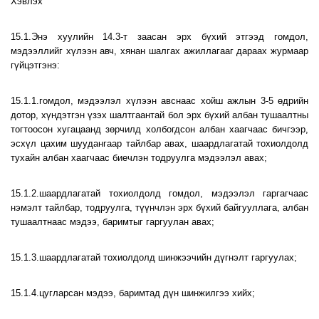
Хэвлэх
15.1.Энэ хуулийн 14.3-т заасан эрх бүхий этгээд гомдол,
мэдээллийг хүлээн авч, хянан шалгах ажиллагааг дараах журмаар
гүйцэтгэнэ:
15.1.1.гомдол, мэдээлэл хүлээн авснаас хойш ажлын 3-5 өдрийн
дотор, хүндэтгэн үзэх шалтгаантай бол эрх бүхий албан тушаалтны
тогтоосон хугацаанд зөрчилд холбогдсон албан хаагчаас бичгээр,
эсхүл цахим шуудангаар тайлбар авах, шаардлагатай тохиолдолд
тухайн албан хаагчаас биечлэн тодруулга мэдээлэл авах;
15.1.2.шаардлагатай тохиолдолд гомдол, мэдээлэл гаргагчаас
нэмэлт тайлбар, тодруулга, түүнчлэн эрх бүхий байгууллага, албан
тушаалтнаас мэдээ, баримтыг гаргуулан авах;
15.1.3.шаардлагатай тохиолдолд шинжээчийн дүгнэлт гаргуулах;
15.1.4.цугларсан мэдээ, баримтад дүн шинжилгээ хийх;