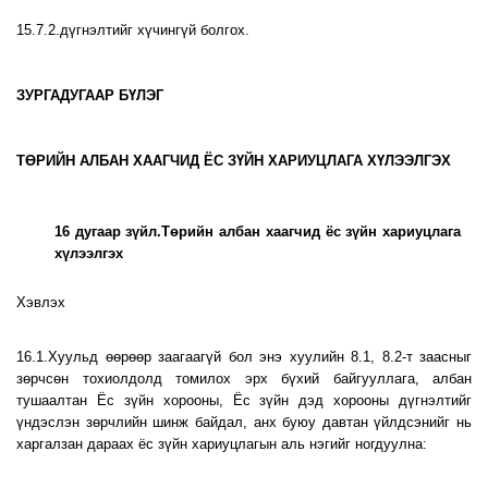
15.7.2.дүгнэлтийг хүчингүй болгох.
ЗУРГАДУГААР БҮЛЭГ
ТӨРИЙН АЛБАН ХААГЧИД ЁС ЗҮЙН ХАРИУЦЛАГА ХҮЛЭЭЛГЭХ
16 дугаар зүйл.Төрийн албан хаагчид ёс зүйн хариуцлага
хүлээлгэх
Хэвлэх
16.1.Хуульд өөрөөр заагаагүй бол энэ хуулийн 8.1, 8.2-т заасныг
зөрчсөн тохиолдолд томилох эрх бүхий байгууллага, албан
тушаалтан Ёс зүйн хорооны, Ёс зүйн дэд хорооны дүгнэлтийг
үндэслэн зөрчлийн шинж байдал, анх буюу давтан үйлдсэнийг нь
харгалзан дараах ёс зүйн хариуцлагын аль нэгийг ногдуулна: