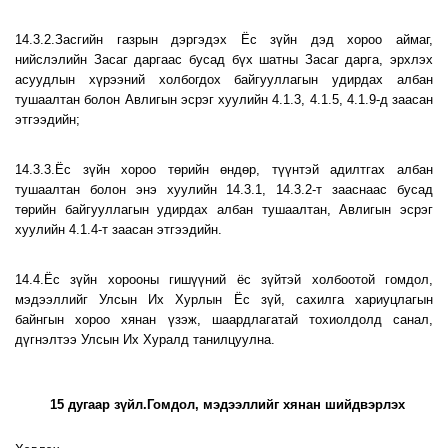
14.3.2.Засгийн газрын дэргэдэх Ёс зүйн дэд хороо аймаг,
нийслэлийн Засаг даргаас бусад бүх шатны Засаг дарга, эрхлэх
асуудлын хүрээний холбогдох байгууллагын удирдах албан
тушаалтан болон Авлигын эсрэг хуулийн 4.1.3, 4.1.5, 4.1.9-д заасан
этгээдийн;
14.3.3.Ёс зүйн хороо төрийн өндөр, түүнтэй адилтгах албан
тушаалтан болон энэ хуулийн 14.3.1, 14.3.2-т зааснаас бусад
төрийн байгууллагын удирдах албан тушаалтан, Авлигын эсрэг
хуулийн 4.1.4-т заасан этгээдийн.
14.4.Ёс зүйн хорооны гишүүний ёс зүйтэй холбоотой гомдол,
мэдээллийг Улсын Их Хурлын Ёс зүй, сахилга хариуцлагын
байнгын хороо хянан үзэж, шаардлагатай тохиолдолд санал,
дүгнэлтээ Улсын Их Хуралд танилцуулна.
15 дугаар зүйл.Гомдол, мэдээллийг хянан шийдвэрлэх