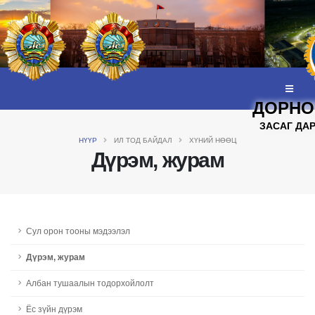
ДОРНО
ЗАСАГ ДА
НҮҮР
ИЛ ТОД БАЙДАЛ
ХҮНИЙ НӨӨЦ
Дүрэм, журам
Сул орон тооны мэдээлэл
Дүрэм, журам
Албан тушаалын тодорхойлолт
Ёс зүйн дүрэм