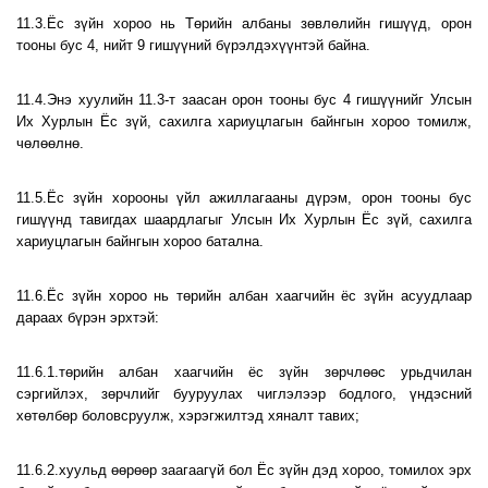
11.3.Ёс зүйн хороо нь Төрийн албаны зөвлөлийн гишүүд, орон
тооны бус 4, нийт 9 гишүүний бүрэлдэхүүнтэй байна.
11.4.Энэ хуулийн 11.3-т заасан орон тооны бус 4 гишүүнийг Улсын
Их Хурлын Ёс зүй, сахилга хариуцлагын байнгын хороо томилж,
чөлөөлнө.
11.5.Ёс зүйн хорооны үйл ажиллагааны дүрэм, орон тооны бус
гишүүнд тавигдах шаардлагыг Улсын Их Хурлын Ёс зүй, сахилга
хариуцлагын байнгын хороо батална.
11.6.Ёс зүйн хороо нь төрийн албан хаагчийн ёс зүйн асуудлаар
дараах бүрэн эрхтэй:
11.6.1.төрийн албан хаагчийн ёс зүйн зөрчлөөс урьдчилан
сэргийлэх, зөрчлийг бууруулах чиглэлээр бодлого, үндэсний
хөтөлбөр боловсруулж, хэрэгжилтэд хяналт тавих;
11.6.2.хуульд өөрөөр заагаагүй бол Ёс зүйн дэд хороо, томилох эрх