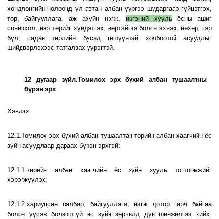
хөндлөнгийн нөлөөнд үл автан албан үүргээ шударгаар гүйцэтгэх,
төр, байгууллага, аж ахуйн нэгж,
иргэний хууль
ёсны ашиг
сонирхол, нэр төрийг хүндэтгэх, өөртэйгээ болон эхнэр, нөхөр, гэр
бүл, садан төрлийн бусад гишүүнтэй холбоотой асуудлыг
шийдвэрлэхээс татгалзах үүрэгтэй.
12 дугаар зүйл.Томилох эрх бүхий албан тушаалтны
бүрэн эрх
Хэвлэх
12.1.Томилох эрх бүхий албан тушаалтан төрийн албан хаагчийн ёс
зүйн асуудлаар дараах бүрэн эрхтэй:
12.1.1.төрийн албан хаагчийн ёс зүйн хууль тогтоомжийг
хэрэгжүүлэх;
12.1.2.хариуцсан салбар, байгууллага, нэгж дотор гарч байгаа
болон үүсэж болзошгүй ёс зүйн зөрчилд дүн шинжилгээ хийх,