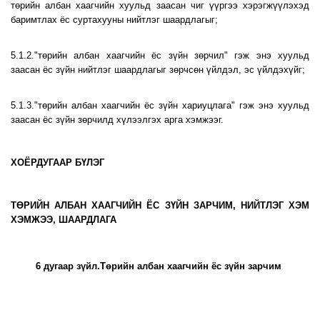
төрийн албан хаагчийн хуульд заасан чиг үүргээ хэрэгжүүлэхэд
баримтлах ёс суртахууны нийтлэг шаардлагыг;
5.1.2."төрийн албан хаагчийн ёс зүйн зөрчил" гэж энэ хуульд
заасан ёс зүйн нийтлэг шаардлагыг зөрчсөн үйлдэл, эс үйлдэхүйг;
5.1.3."төрийн албан хаагчийн ёс зүйн хариуцлага" гэж энэ хуульд
заасан ёс зүйн зөрчилд хүлээлгэх арга хэмжээг.
ХОЁРДУГААР БҮЛЭГ
ТӨРИЙН АЛБАН ХААГЧИЙН ЁС ЗҮЙН ЗАРЧИМ, НИЙТЛЭГ ХЭМ
ХЭМЖЭЭ, ШААРДЛАГА
6 дугаар зүйл.Төрийн албан хаагчийн ёс зүйн зарчим