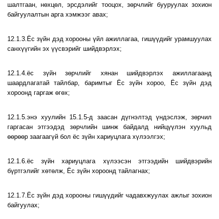
шалтгаан, нөхцөл, эрсдэлийг тооцох, зөрчлийг бууруулах зохион
байгуулалтын арга хэмжээг авах;
12.1.3.Ёс зүйн дэд хорооны үйл ажиллагаа, гишүүдийг урамшуулах
санхүүгийн эх үүсвэрийг шийдвэрлэх;
12.1.4.ёс зүйн зөрчлийг хянан шийдвэрлэх ажиллагаанд
шаардлагатай тайлбар, баримтыг Ёс зүйн хороо, Ёс зүйн дэд
хороонд гаргаж өгөх;
12.1.5.энэ хуулийн 15.1.5-д заасан дүгнэлтэд үндэслэж, зөрчил
гаргасан этгээдэд зөрчлийн шинж байдалд нийцүүлэн хуульд
өөрөөр заагаагүй бол ёс зүйн хариуцлага хүлээлгэх;
12.1.6.ёс зүйн хариуцлага хүлээсэн этгээдийн шийдвэрийн
бүртгэлийг хөтөлж, Ёс зүйн хороонд тайлагнах;
12.1.7.Ёс зүйн дэд хорооны гишүүдийг чадавхжуулах ажлыг зохион
байгуулах;