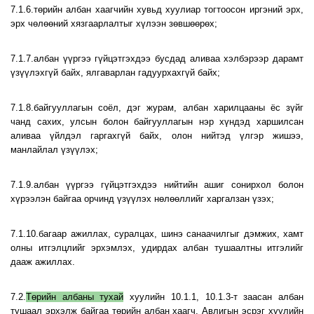
7.1.6.төрийн албан хаагчийн хувьд хуулиар тогтоосон иргэний эрх,
эрх чөлөөний хязгаарлалтыг хүлээн зөвшөөрөх;
7.1.7.албан үүргээ гүйцэтгэхдээ бусдад аливаа хэлбэрээр дарамт
үзүүлэхгүй байх, ялгаварлан гадуурхахгүй байх;
7.1.8.байгууллагын соёл, дэг журам, албан харилцааны ёс зүйг
чанд сахих, улсын болон байгууллагын нэр хүндэд харшилсан
аливаа үйлдэл гаргахгүй байх, олон нийтэд үлгэр жишээ,
манлайлал үзүүлэх;
7.1.9.албан үүргээ гүйцэтгэхдээ нийтийн ашиг сонирхол болон
хүрээлэн байгаа орчинд үзүүлэх нөлөөллийг харгалзан үзэх;
7.1.10.багаар ажиллах, суралцах, шинэ санаачилгыг дэмжих, хамт
олны итгэлцлийг эрхэмлэх, удирдах албан тушаалтны итгэлийг
дааж ажиллах.
7.2.
Төрийн албаны тухай
хуулийн 10.1.1, 10.1.3-т заасан албан
тушаал эрхэлж байгаа төрийн албан хаагч, Авлигын эсрэг хуулийн