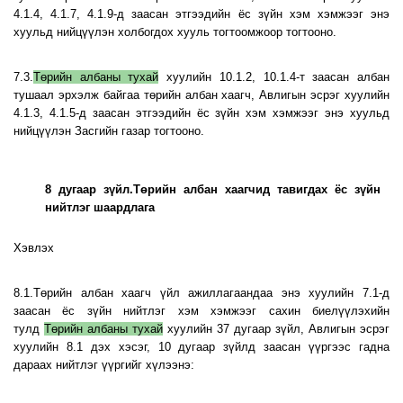
4.1.4, 4.1.7, 4.1.9-д заасан этгээдийн ёс зүйн хэм хэмжээг энэ
хуульд нийцүүлэн холбогдох хууль тогтоомжоор тогтооно.
7.3.
Төрийн албаны тухай
хуулийн 10.1.2, 10.1.4-т заасан албан
тушаал эрхэлж байгаа төрийн албан хаагч, Авлигын эсрэг хуулийн
4.1.3, 4.1.5-д заасан этгээдийн ёс зүйн хэм хэмжээг энэ хуульд
нийцүүлэн Засгийн газар тогтооно.
8 дугаар зүйл.Төрийн албан хаагчид тавигдах ёс зүйн
нийтлэг шаардлага
Хэвлэх
8.1.Төрийн албан хаагч үйл ажиллагаандаа энэ хуулийн 7.1-д
заасан ёс зүйн нийтлэг хэм хэмжээг сахин биелүүлэхийн
тулд
Төрийн албаны тухай
хуулийн 37 дугаар зүйл, Авлигын эсрэг
хуулийн 8.1 дэх хэсэг, 10 дугаар зүйлд заасан үүргээс гадна
дараах нийтлэг үүргийг хүлээнэ: