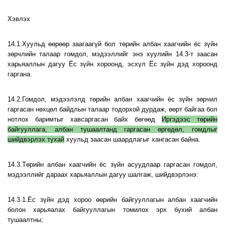
Хэвлэх
14.1.Хуульд өөрөөр заагаагүй бол төрийн албан хаагчийн ёс зүйн
зөрчлийн талаар гомдол, мэдээллийг энэ хуулийн 14.3-т заасан
харьяаллын дагуу Ёс зүйн хороонд, эсхүл Ёс зүйн дэд хороонд
гаргана.
14.2.Гомдол, мэдээлэлд төрийн албан хаагчийн ёс зүйн зөрчил
гаргасан нөхцөл байдлын талаар тодорхой дурдаж, өөрт байгаа бол
нотлох баримтыг хавсаргасан байх бөгөөд
Иргэдээс төрийн
байгууллага, албан тушаалтанд гаргасан өргөдөл, гомдлыг
шийдвэрлэх тухай
хуульд заасан шаардлагыг хангасан байна.
14.3.Төрийн албан хаагчийн ёс зүйн асуудлаар гаргасан гомдол,
мэдээллийг дараах харьяаллын дагуу шалгаж, шийдвэрлэнэ:
14.3.1.Ёс зүйн дэд хороо өөрийн байгууллагын албан хаагчийн
болон харьяалах байгууллагын томилох эрх бүхий албан
тушаалтны;