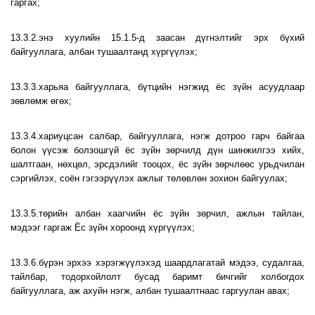
гаргах;
13.3.2.энэ хуулийн 15.1.5-д заасан дүгнэлтийг эрх бүхий
байгууллага, албан тушаалтанд хүргүүлэх;
13.3.3.харьяа байгууллага, бүтцийн нэгжид ёс зүйн асуудлаар
зөвлөмж өгөх;
13.3.4.хариуцсан салбар, байгууллага, нэгж дотроо гарч байгаа
болон үүсэж болзошгүй ёс зүйн зөрчилд дүн шинжилгээ хийх,
шалтгаан, нөхцөл, эрсдэлийг тооцох, ёс зүйн зөрчлөөс урьдчилан
сэргийлэх, соён гэгээрүүлэх ажлыг төлөвлөн зохион байгуулах;
13.3.5.төрийн албан хаагчийн ёс зүйн зөрчил, ажлын тайлан,
мэдээг гаргаж Ёс зүйн хороонд хүргүүлэх;
13.3.6.бүрэн эрхээ хэрэгжүүлэхэд шаардлагатай мэдээ, судалгаа,
тайлбар, тодорхойлолт бусад баримт бичгийг холбогдох
байгууллага, аж ахуйн нэгж, албан тушаалтнаас гаргуулан авах;