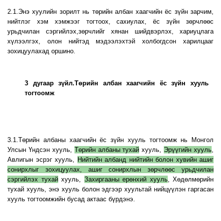
2.1.Энэ хуулийн зорилт нь төрийн албан хаагчийн ёс зүйн зарчим,
нийтлэг хэм хэмжээг тогтоох, сахиулах, ёс зүйн зөрчлөөс
урьдчилан сэргийлэх,зөрчлийг хянан шийдвэрлэх, хариуцлага
хүлээлгэх, олон нийтэд мэдээлэхтэй холбогдсон харилцааг
зохицуулахад оршино.
3 дугаар зүйл.Төрийн албан хаагчийн ёс зүйн хууль
тогтоомж
3.1.Төрийн албаны хаагчийн ёс зүйн хууль тогтоомж нь Монгол
Улсын Үндсэн хууль,
Төрийн албаны тухай
хууль,
Эрүүгийн хууль
,
Авлигын эсрэг хууль,
Нийтийн албанд нийтийн болон хувийн ашиг
сонирхлыг зохицуулах, ашиг сонирхлын зөрчлөөс урьдчилан
сэргийлэх тухай
хууль,
Захиргааны ерөнхий хууль
, Хөдөлмөрийн
тухай хууль, энэ хууль болон эдгээр хуультай нийцүүлэн гаргасан
хууль тогтоомжийн бусад актаас бүрдэнэ.