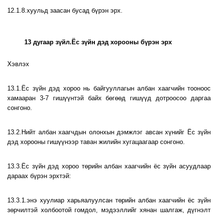
12.1.8.хуульд заасан бусад бүрэн эрх.
13 дугаар зүйл.Ёс зүйн дэд хорооны бүрэн эрх
Хэвлэх
13.1.Ёс зүйн дэд хороо нь байгууллагын албан хаагчийн тооноос
хамааран 3-7 гишүүнтэй байх бөгөөд гишүүд дотроосоо даргаа
сонгоно.
13.2.Нийт албан хаагчдын олонхын дэмжлэг авсан хүнийг Ёс зүйн
дэд хорооны гишүүнээр таван жилийн хугацаагаар сонгоно.
13.3.Ёс зүйн дэд хороо төрийн албан хаагчийн ёс зүйн асуудлаар
дараах бүрэн эрхтэй:
13.3.1.энэ хуулиар харьяалуулсан төрийн албан хаагчийн ёс зүйн
зөрчилтэй холбоотой гомдол, мэдээллийг хянан шалгаж, дүгнэлт