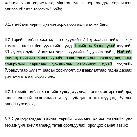
жаягийг чанд баримтлах, Монгол Улсын нэр хүндэд харшилсан
аливаа үйлдэл гаргахгүй байх;
8.1.7.албаны нэрийг хувийн зорилгоор ашиглахгүй байх.
8.2.Төрийн албан хаагчид энэ хуулийн 7.1-д заасан нийтлэг хэм
хэмжээг сахин биелүүлэхийн тулд
Төрийн албаны тухай
хуулийн
39 дүгээр зүйл, Авлигын эсрэг хуулийн 7 дугаар зүйл,
Нийтийн
албанд нийтийн болон хувийн ашиг сонирхлыг зохицуулах, ашиг
сонирхлын зөрчлөөс урьдчилан сэргийлэх тухай
хуулийн
Гуравдугаар бүлэгт заасан хориглолт, хязгаарлалтаас гадна дараах
үйл ажиллагааг хориглоно:
8.2.1.төрийн албан хаагчийн хувьд хуулиар тогтоосон иргэний эрх,
эрх чөлөөний хязгаарлалтыг үг, үйлдлээр эсэргүүцэх, бусдыг
өдөөн турхирах;
8.2.2.удирдлагадаа байгаа төрийн жинхэнэ албан хаагчийг улс
төрийн үйл ажиллагаанд татан оролцуулах, оролцох санал тавих;