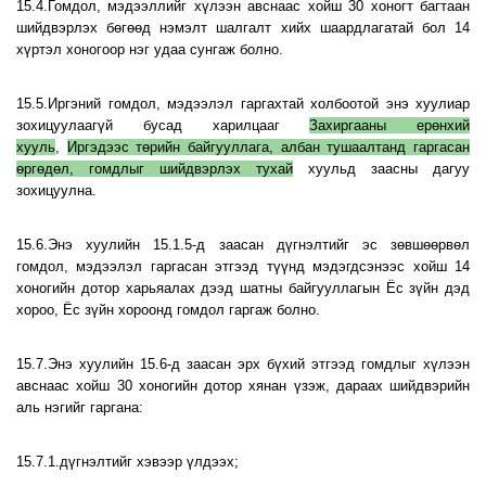
15.4.Гомдол, мэдээллийг хүлээн авснаас хойш 30 хоногт багтаан
шийдвэрлэх бөгөөд нэмэлт шалгалт хийх шаардлагатай бол 14
хүртэл хоногоор нэг удаа сунгаж болно.
15.5.Иргэний гомдол, мэдээлэл гаргахтай холбоотой энэ хуулиар
зохицуулаагүй бусад харилцааг
Захиргааны ерөнхий
хууль
,
Иргэдээс төрийн байгууллага, албан тушаалтанд гаргасан
өргөдөл, гомдлыг шийдвэрлэх тухай
хуульд заасны дагуу
зохицуулна.
15.6.Энэ хуулийн 15.1.5-д заасан дүгнэлтийг эс зөвшөөрвөл
гомдол, мэдээлэл гаргасан этгээд түүнд мэдэгдсэнээс хойш 14
хоногийн дотор харьяалах дээд шатны байгууллагын Ёс зүйн дэд
хороо, Ёс зүйн хороонд гомдол гаргаж болно.
15.7.Энэ хуулийн 15.6-д заасан эрх бүхий этгээд гомдлыг хүлээн
авснаас хойш 30 хоногийн дотор хянан үзэж, дараах шийдвэрийн
аль нэгийг гаргана:
15.7.1.дүгнэлтийг хэвээр үлдээх;