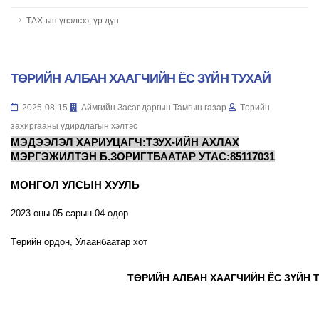
ТАХ-ын үнэлгээ, үр дүн
ТӨРИЙН АЛБАН ХААГЧИЙН ЁС ЗҮЙН ТУХАЙ
2025-08-15
Аймгийн Засаг даргын Тамгын газар
Төрийн
захиргааны удирдлагын хэлтэс
МЭДЭЭЛЭЛ ХАРИУЦАГЧ:ТЗУХ-ИЙН АХЛАХ
МЭРГЭЖИЛТЭН Б.ЗОРИГТБААТАР УТАС:85117031
МОНГОЛ УЛСЫН ХУУЛЬ
2023 оны 05 сарын 04 өдөр
Төрийн ордон, Улаанбаатар хот
ТӨРИЙН АЛБАН ХААГЧИЙН ЁС ЗҮЙН 