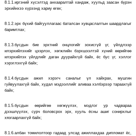
8.1.1.иргэний хүсэлтэд анхааралтай хандаж, хуульд заасан бүрэн
эрхийнхээ хүрээнд хариу өгөх;
8.1.2.эрх бүхий байгууллагаас баталсан хувцаслалтын шаардлагыг
баримтлах;
8.1.3.бусдын бие эрхтний онцлогийг зохисгүй үг, үйлдлээр
илэрхийлэхийг цээрлэх, хөгжлийн бэрхшээлтэй хүний өөрийгөө
илэрхийлэх үйлдлийг даган дуурайхгүй байх, ёс бус үг, хэллэг
хэрэглэхгүй байх;
8.1.4.бусдын ажил хэрэгч саналыг үл хайхрах, мушгин
гуйвуулахгүй байх, худал мэдээллийг аливаа хэлбэрээр тараахгүй
байх;
8.1.5.бусдын өөрийгөө хөгжүүлэх, мэдлэг ур чадвараа
дээшлүүлэх, сурч боловсрох эрх, хууль ёсны ашиг сонирхлыг
хязгаарлахгүй байх;
8.1.6.албан томилолтоор гадаад улсад ажиллахдаа дипломат ёс,