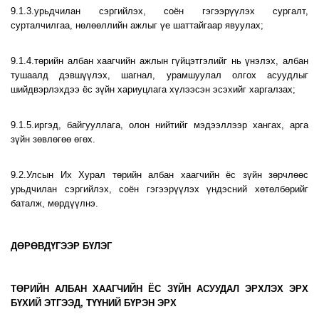
9.1.3.урьдчилан сэргийлэх, соён гэгээрүүлэх сургалт,
сурталчилгаа, нөлөөллийн ажлыг үе шаттайгаар явуулах;
9.1.4.төрийн албан хаагчийн ажлын гүйцэтгэлийг нь үнэлэх, албан
тушаалд дэвшүүлэх, шагнал, урамшуулал олгох асуудлыг
шийдвэрлэхдээ ёс зүйн хариуцлага хүлээсэн эсэхийг харгалзах;
9.1.5.иргэд, байгууллага, олон нийтийг мэдээллээр хангах, арга
зүйн зөвлөгөө өгөх.
9.2.Улсын Их Хурал төрийн албан хаагчийн ёс зүйн зөрчлөөс
урьдчилан сэргийлэх, соён гэгээрүүлэх үндэсний хөтөлбөрийг
баталж, мөрдүүлнэ.
ДӨРӨВДҮГЭЭР БҮЛЭГ
ТӨРИЙН АЛБАН ХААГЧИЙН ЁС ЗҮЙН АСУУДАЛ ЭРХЛЭХ ЭРХ
БҮХИЙ ЭТГЭЭД, ТҮҮНИЙ БҮРЭН ЭРХ