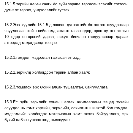
15.1.5.төрийн албан хаагч ёс зүйн зөрчил гаргасан эсэхийг тогтоон,
дүгнэлт гаргах, үндэслэлийг тусгах.
15.2.Энэ хуулийн 15.1.5-д заасан дүгнэлтийг баталгаат шуудангаар
явуулснаас хойш нийслэлд ажлын таван өдөр, орон нутагт ажлын
10 өдөр өнгөрсний дараа, эсхүл биечлэн гардуулснаар дараах
этгээдэд мэдэгдсэнд тооцно:
15.2.1.гомдол, мэдээлэл гаргасан этгээд;
15.2.2.зөрчилд холбогдсон төрийн албан хаагч;
15.2.3.томилох эрх бүхий албан тушаалтан, байгууллага.
15.3.Ёс зүйн зөрчлийг хянан шалгах ажиллагааны явцад тухайн
асуудал нь гэмт хэргийн, зөрчлийн, сахилгын шинжтэй бол гомдол,
мэдээллийг холбогдох материалын хамт зохих байгууллага, эрх
бүхий албан тушаалтанд шилжүүлнэ.