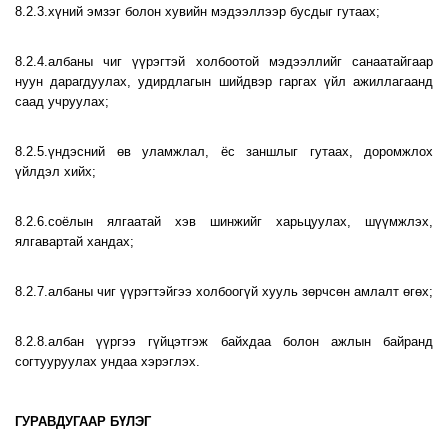
8.2.3.хүний эмзэг болон хувийн мэдээллээр бусдыг гутаах;
8.2.4.албаны чиг үүрэгтэй холбоотой мэдээллийг санаатайгаар
нуун дарагдуулах, удирдлагын шийдвэр гаргах үйл ажиллагаанд
саад учруулах;
8.2.5.үндэсний өв уламжлал, ёс заншлыг гутаах, доромжлох
үйлдэл хийх;
8.2.6.соёлын ялгаатай хэв шинжийг харьцуулах, шүүмжлэх,
ялгавартай хандах;
8.2.7.албаны чиг үүрэгтэйгээ холбоогүй хууль зөрчсөн амлалт өгөх;
8.2.8.албан үүргээ гүйцэтгэж байхдаа болон ажлын байранд
согтууруулах ундаа хэрэглэх.
ГУРАВДУГААР БҮЛЭГ