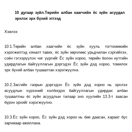
10 дугаар зүйл.Төрийн албан хаагчийн ёс зүйн асуудал
эрхлэх эрх бүхий этгээд
Хэвлэх
10.1.Төрийн албан хаагчийн ёс зүйн хууль тогтоомжийн
хэрэгжилтэд хяналт тавих, ёс зүйн зөрчлөөс урьдчилан сэргийлэх,
соён гэгээрүүлэх чиг үүргийг Ёс зүйн хороо, төрийн болон нутгийн
удирдлагын байгууллагын дэргэдэх Ёс зүйн дэд хороо, томилох
эрх бүхий албан тушаалтан хэрэгжүүлнэ.
10.2.Засгийн газрын дэргэдэх Ёс зүйн дэд хороо нь эрхлэх
асуудлын хүрээний холбогдох байгууллагын удирдах албан
тушаалтны ёс зүйн асуудлын талаар энэ хуулийн 13.3-т заасан
бүрэн эрхийг хэрэгжүүлнэ.
10.3.Ёс зүйн хороо, Ёс зүйн дэд хороо нь бие даасан, хараат бус
зарчмаар ажиллана.