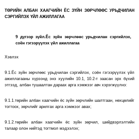
ТӨРИЙН АЛБАН ХААГЧИЙН ЁС ЗҮЙН ЗӨРЧЛӨӨС УРЬДЧИЛАН
СЭРГИЙЛЭХ ҮЙЛ АЖИЛЛАГАА
9 дүгээр зүйл.Ёс зүйн зөрчлөөс урьдчилан сэргийлэх,
соён гэгээрүүлэх үйл ажиллагаа
Хэвлэх
9.1.Ёс зүйн зөрчлөөс урьдчилан сэргийлэх, соён гэгээрүүлэх үйл
ажиллагааны хүрээнд энэ хуулийн 10.1, 10.2-т заасан эрх бүхий
этгээд, албан тушаалтан дараах арга хэмжээг авч хэрэгжүүлнэ:
9.1.1.төрийн албан хаагчийн ёс зүйн зөрчлийн шалтгаан, нөхцөлийг
тогтоох, зөрчлийг арилгах арга хэмжээг авах;
9.1.2.төрийн албан хаагчийн ёс зүйн зөрчил, шийдвэрлэлтийн
талаар олон нийтэд тогтмол мэдээлэх;