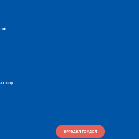
төв
 газар
ӨРГӨДӨЛ ГОМДОЛ