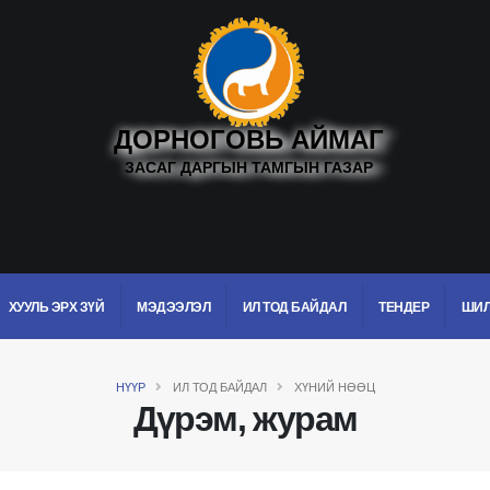
ДОРНОГОВЬ АЙМАГ
ЗАСАГ ДАРГЫН ТАМГЫН ГАЗАР
ХУУЛЬ ЭРХ ЗҮЙ
МЭДЭЭЛЭЛ
ИЛ ТОД БАЙДАЛ
ТЕНДЕР
ШИЛ
НҮҮР
ИЛ ТОД БАЙДАЛ
ХҮНИЙ НӨӨЦ
Дүрэм, журам