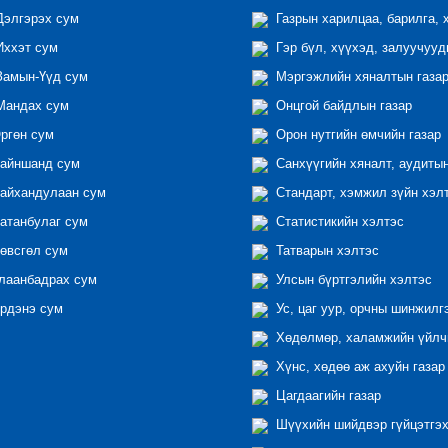
элгэрэх сум
Газрын харилцаа, барилга, 
ххэт сум
Гэр бүл, хүүхэд, залуучууд
амын-Үүд сум
Мэргэжлийн хяналтын газар 
андах сум
Онцгой байдлын газар
ргөн сум
Орон нутгийн өмчийн газар
айншанд сум
Санхүүгийн хяналт, аудиты
айхандулаан сум
Стандарт, хэмжил зүйн хэл
атанбулаг сум
Статистикийн хэлтэс
өвсгөл сум
Татварын хэлтэс
лаанбадрах сум
Улсын бүртгэлийн хэлтэс
рдэнэ сум
Ус, цаг уур, орчны шинжилг
Хөдөлмөр, халамжийн үйлчи
Хүнс, хөдөө аж ахуйн газар
Цагдаагийн газар
Шүүхийн шийдвэр гүйцэтгэх