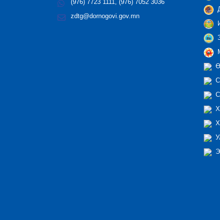
(976) 7723 1111, (976) 7052 3036
Д
zdtg@dornogovi.gov.mn
И
З
М
Ө
С
С
Х
Х
У
Э