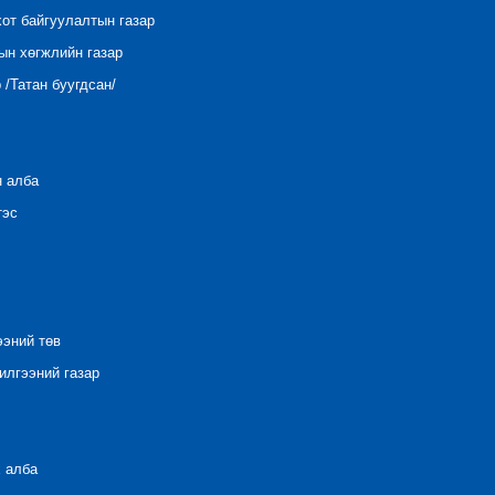
хот байгуулалтын газар
ын хөгжлийн газар
/Татан буугдсан/
н алба
тэс
ээний төв
лгээний газар
 алба