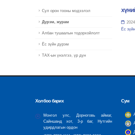
хүни
Сул орон тооны мэдээлэл
Дүрэм, журам
2024
Ёс зүйн
Албан тушаалын тодорхойлолт
Ёс зүйн дүрэм
ТАХ-ын үнэлгээ, үр дүн
Холбоо барих
Сум
А
Монгол улс, Дорноговь аймаг,
Сайншанд хот, 3-р баг, Нутгийн
А
удирдлагын ордон
Д