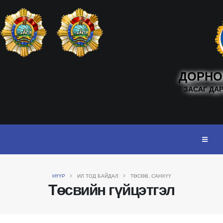
ДОРНО
ЗАСАГ ДА
НҮҮР
ИЛ ТОД БАЙДАЛ
ТӨСӨВ, САНХҮҮ
Төсвийн гүйцэтгэл