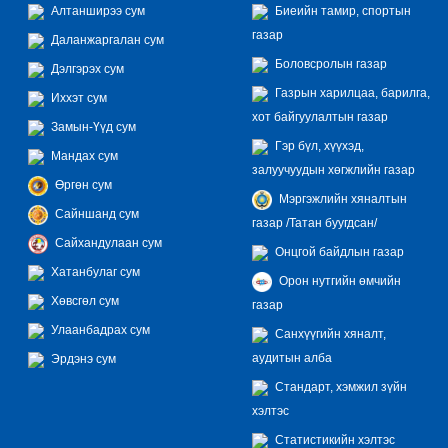
Алтанширээ сум
Биеийн тамир, спортын
газар
Даланжаргалан сум
Боловсролын газар
Дэлгэрэх сум
Газрын харилцаа, барилга,
Иххэт сум
хот байгуулалтын газар
Замын-Үүд сум
Гэр бүл, хүүхэд,
Мандах сум
залуучуудын хөгжлийн газар
Өргөн сум
Мэргэжлийн хяналтын
Сайншанд сум
газар /Татан буугдсан/
Сайхандулаан сум
Онцгой байдлын газар
Хатанбулаг сум
Орон нутгийн өмчийн
Хөвсгөл сум
газар
Улаанбадрах сум
Санхүүгийн хяналт,
аудитын алба
Эрдэнэ сум
Стандарт, хэмжил зүйн
хэлтэс
Статистикийн хэлтэс