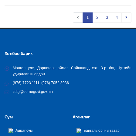
1
2
3
4
Холбоо барих
Монгол улс, Дорноговь аймаг, Сайншанд хот, 3-р баг, Нутгийн
удирдлагын ордон
(976) 7723 1111, (976) 7052 3036
zdtg@dornogovi.gov.mn
Сум
Агентлаг
Айраг сум
Байгаль орчны газар