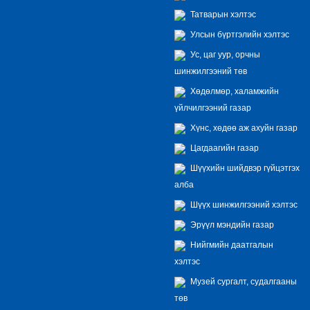
Татварын хэлтэс
Улсын бүртгэлийн хэлтэс
Ус, цаг уур, орчны
шинжилгээний төв
Хөдөлмөр, халамжийн
үйлчилгээний газар
Хүнс, хөдөө аж ахуйн газар
Цагдаагийн газар
Шүүхийн шийдвэр гүйцэтгэх
алба
Шүүх шинжилгээний хэлтэс
Эрүүл мэндийн газар
Нийгмийн даатгалын
хэлтэс
Музей сургалт, судалгааны
төв