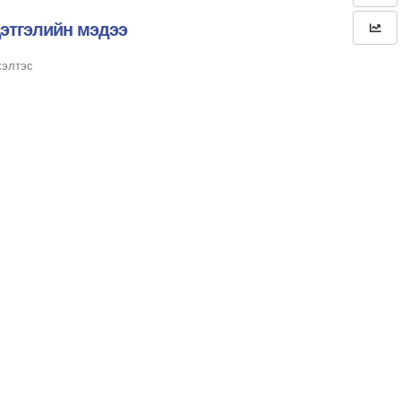
цэтгэлийн мэдээ
хэлтэс