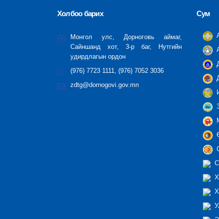
Холбоо барих
Сум
А
Монгол улс, Дорноговь аймаг,
Сайншанд хот, 3-р баг, Нутгийн
А
удирдлагын ордон
Д
(976) 7723 1111, (976) 7052 3036
Д
zdtg@dornogovi.gov.mn
И
З
М
Ө
С
С
Х
Х
У