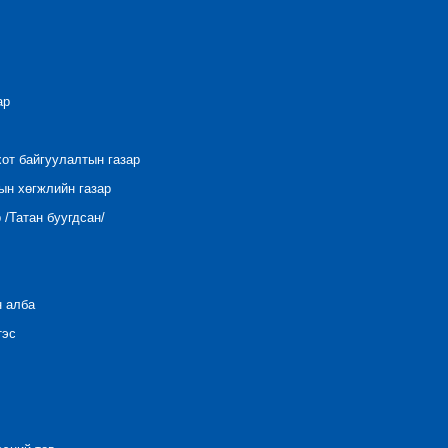
ар
хот байгуулалтын газар
ын хөгжлийн газар
/Татан буугдсан/
н алба
тэс