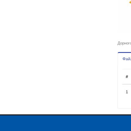
Дорног
Файл
#
1