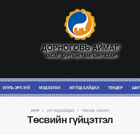
ДОРНОГОВЬ АЙМАГ
ЗАСАГ ДАРГЫН ТАМГЫН ГАЗАР
ХУУЛЬ ЭРХ ЗҮЙ
МЭДЭЭЛЭЛ
ИЛ ТОД БАЙДАЛ
ТЕНДЕР
ШИЛ
НҮҮР
ИЛ ТОД БАЙДАЛ
ТӨСӨВ, САНХҮҮ
Төсвийн гүйцэтгэл