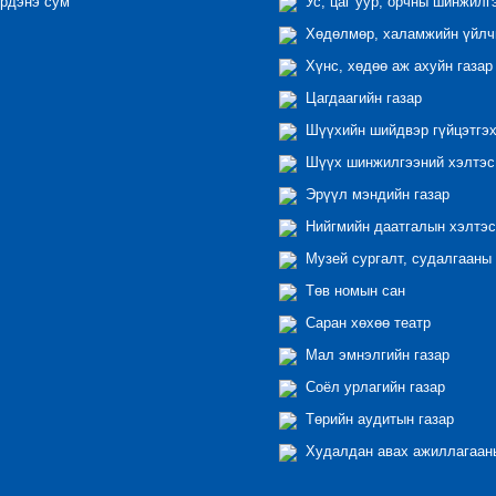
рдэнэ сум
Ус, цаг уур, орчны шинжилг
Хөдөлмөр, халамжийн үйлчи
Хүнс, хөдөө аж ахуйн газар
Цагдаагийн газар
Шүүхийн шийдвэр гүйцэтгэх
Шүүх шинжилгээний хэлтэс
Эрүүл мэндийн газар
Нийгмийн даатгалын хэлтэс
Музей сургалт, судалгааны 
Төв номын сан
Саран хөхөө театр
Мал эмнэлгийн газар
Соёл урлагийн газар
Төрийн аудитын газар
Худалдан авах ажиллагааны