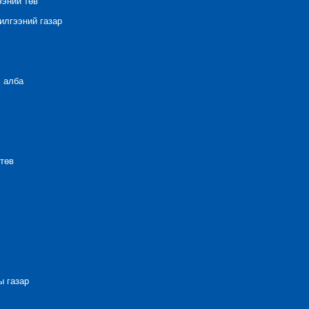
ээний төв
лгээний газар
 алба
төв
 газар