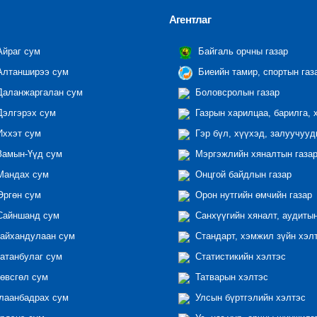
Агентлаг
йраг сум
Байгаль орчны газар
лтанширээ сум
Биеийн тамир, спортын газ
аланжаргалан сум
Боловсролын газар
элгэрэх сум
Газрын харилцаа, барилга, 
ххэт сум
Гэр бүл, хүүхэд, залуучууд
амын-Үүд сум
Мэргэжлийн хяналтын газар 
андах сум
Онцгой байдлын газар
ргөн сум
Орон нутгийн өмчийн газар
айншанд сум
Санхүүгийн хяналт, аудиты
айхандулаан сум
Стандарт, хэмжил зүйн хэл
атанбулаг сум
Статистикийн хэлтэс
өвсгөл сум
Татварын хэлтэс
лаанбадрах сум
Улсын бүртгэлийн хэлтэс