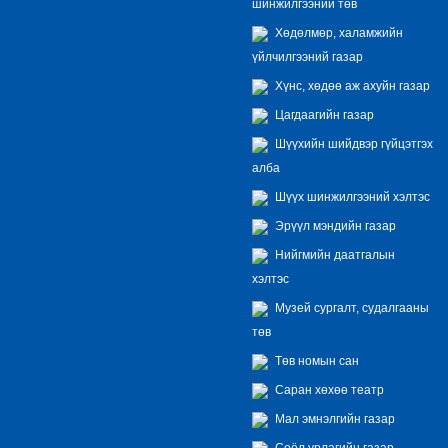
шинжилгээний төв
Хөдөлмөр, халамжийн
үйлчилгээний газар
Хүнс, хөдөө аж ахуйн газар
Цагдаагийн газар
Шүүхийн шийдвэр гүйцэтгэх
алба
Шүүх шинжилгээний хэлтэс
Эрүүл мэндийн газар
Нийгмийн даатгалын
хэлтэс
Музей сургалт, судалгааны
төв
Төв номын сан
Саран хөхөө театр
Мал эмнэлгийн газар
Соёл урлагийн газар