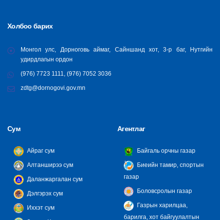
Холбоо барих
Монгол улс, Дорноговь аймаг, Сайншанд хот, 3-р баг, Нутгийн
удирдлагын ордон
(976) 7723 1111, (976) 7052 3036
zdtg@dornogovi.gov.mn
Сум
Агентлаг
Айраг сум
Байгаль орчны газар
Алтанширээ сум
Биеийн тамир, спортын
газар
Даланжаргалан сум
Боловсролын газар
Дэлгэрэх сум
Газрын харилцаа,
Иххэт сум
барилга, хот байгуулалтын