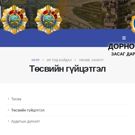
ДОРНО
ЗАСАГ ДА
НҮҮР
ИЛ ТОД БАЙДАЛ
ТӨСӨВ, САНХҮҮ
Төсвийн гүйцэтгэл
Төсөв
Төсвийн гүйцэтгэл
Аудитын дүгнэлт