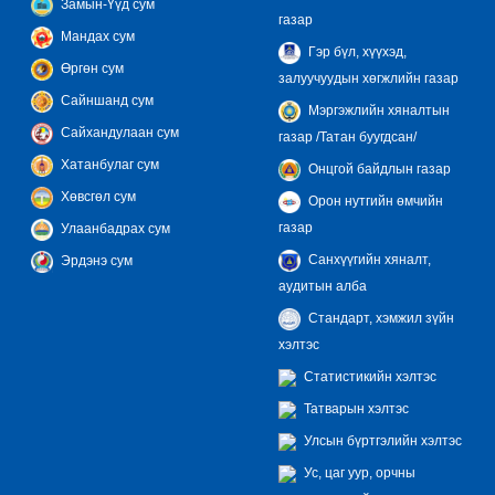
Замын-Үүд сум
газар
Мандах сум
Гэр бүл, хүүхэд,
Өргөн сум
залуучуудын хөгжлийн газар
Сайншанд сум
Мэргэжлийн хяналтын
Сайхандулаан сум
газар /Татан буугдсан/
Хатанбулаг сум
Онцгой байдлын газар
Хөвсгөл сум
Орон нутгийн өмчийн
газар
Улаанбадрах сум
Санхүүгийн хяналт,
Эрдэнэ сум
аудитын алба
Стандарт, хэмжил зүйн
хэлтэс
Статистикийн хэлтэс
Татварын хэлтэс
Улсын бүртгэлийн хэлтэс
Ус, цаг уур, орчны