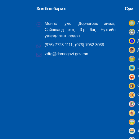
Холбоо барих
Сум
А
Монгол улс, Дорноговь аймаг,
Сайншанд хот, 3-р баг, Нутгийн
А
удирдлагын ордон
Д
(976) 7723 1111, (976) 7052 3036
Д
zdtg@dornogovi.gov.mn
И
З
М
Ө
С
С
Х
Х
У