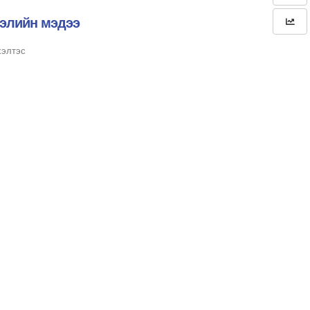
гэлийн мэдээ
хэлтэс