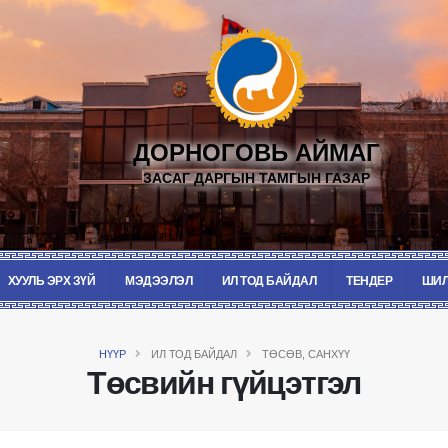
ДОРНОГОВЬ АЙМАГ
ЗАСАГ ДАРГЫН ТАМГЫН ГАЗАР
ХУУЛЬ ЭРХ ЗҮЙ
МЭДЭЭЛЭЛ
ИЛ ТОД БАЙДАЛ
ТЕНДЕР
ШИЛ
НҮҮР
ИЛ ТОД БАЙДАЛ
ТӨСӨВ, САНХҮҮ
Төсвийн гүйцэтгэл