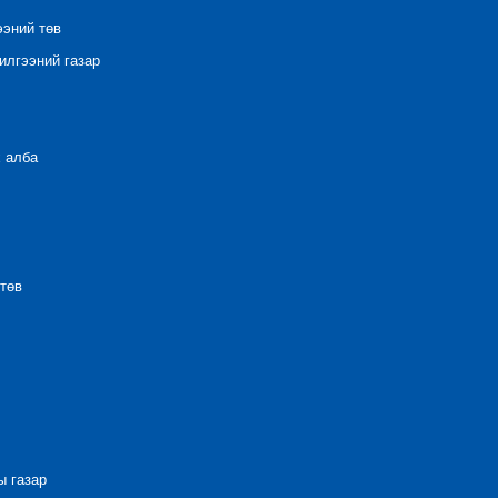
ээний төв
лгээний газар
 алба
төв
 газар