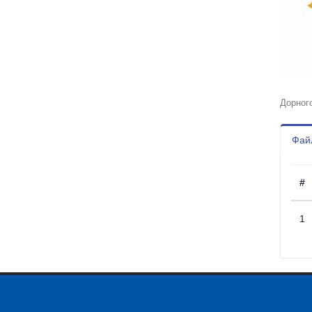
Дорног
Файл
#
1