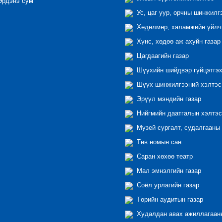
рдэнэ сум
Ус, цаг уур, орчны шинжилг
Хөдөлмөр, халамжийн үйлчи
Хүнс, хөдөө аж ахуйн газар
Цагдаагийн газар
Шүүхийн шийдвэр гүйцэтгэх
Шүүх шинжилгээний хэлтэс
Эрүүл мэндийн газар
Нийгмийн даатгалын хэлтэс
Музей сургалт, судалгааны 
Төв номын сан
Саран хөхөө театр
Мал эмнэлгийн газар
Соёл урлагийн газар
Төрийн аудитын газар
Худалдан авах ажиллагааны