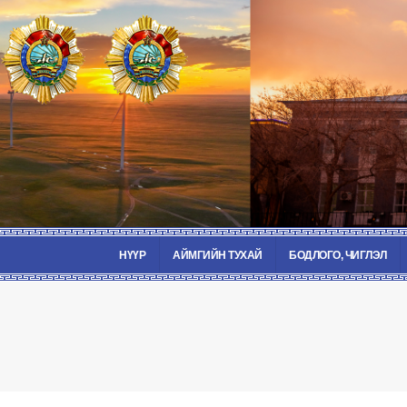
НҮҮР
АЙМГИЙН ТУХАЙ
БОДЛОГО, ЧИГЛЭЛ