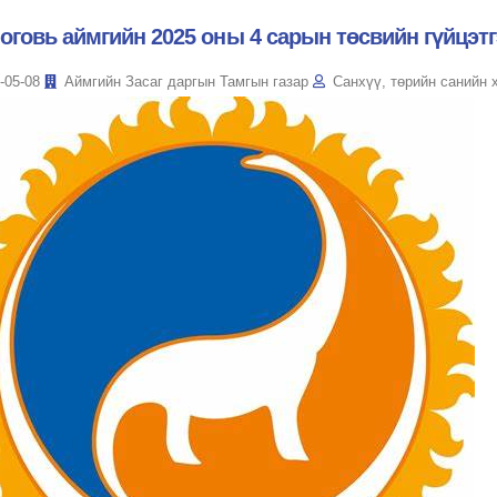
оговь аймгийн 2025 оны 4 сарын төсвийн гүйцэт
-05-08
Аймгийн Засаг даргын Тамгын газар
Санхүү, төрийн санийн 