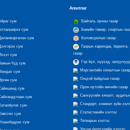
Агентлаг
йраг сум
Байгаль орчны газар
лтанширээ сум
Биеийн тамир, спортын газ
аланжаргалан сум
Боловсролын газар
элгэрэх сум
Газрын харилцаа, барилга,
газар
ххэт сум
Гэр бүл, хүүхэд, залуучуу
амын-Үүд сум
Мэргэжлийн хяналтын газар 
андах сум
Онцгой байдлын газар
ргөн сум
Орон нутгийн өмчийн газар
айншанд сум
Санхүүгийн хяналт, аудиты
айхандулаан сум
Стандарт, хэмжил зүйн хэл
атанбулаг сум
Статистикийн хэлтэс
өвсгөл сум
Татварын хэлтэс
лаанбадрах сум
Улсын бүртгэлийн хэлтэс