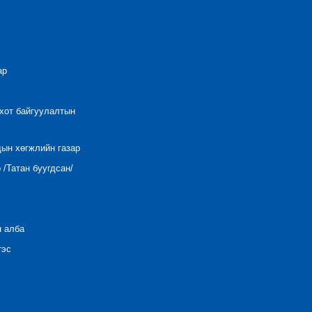
ар
 хот байгуулалтын
дын хөгжлийн газар
/Татан буугдсан/
н алба
тэс