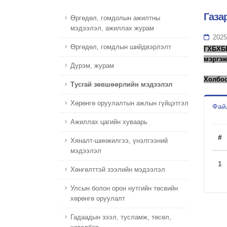
Газа
Өргөдөл, гомдолын ажилтны
мэдээлэл, ажиллах журам
2025
Өргөдөл, гомдлын шийдвэрлэлт
ГХБХБ
мэргэж
Дүрэм, журам
Холбоо
Тусгай зөвшөөрлийн мэдээлэл
Хөрөнгө оруулалтын ажлын гүйцэтгэл
Файл
Ажиллах цагийн хуваарь
#
Хяналт-шинжилгээ, үнэлгээний
мэдээлэл
1
Хөнгөлттэй зээлийн мэдээлэл
Улсын болон орон нутгийн төсвийн
хөрөнгө оруулалт
Гадаадын зээл, тусламж, төсөл,