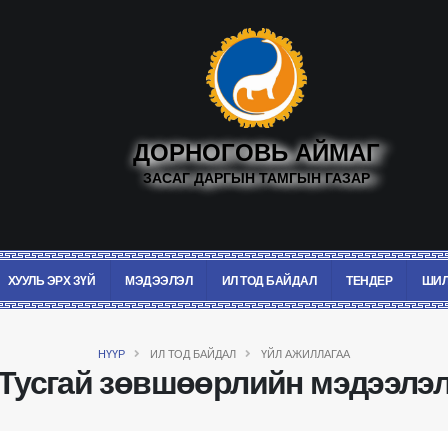
ДОРНОГОВЬ АЙМАГ
ЗАСАГ ДАРГЫН ТАМГЫН ГАЗАР
ХУУЛЬ ЭРХ ЗҮЙ
МЭДЭЭЛЭЛ
ИЛ ТОД БАЙДАЛ
ТЕНДЕР
ШИЛ
НҮҮР
ИЛ ТОД БАЙДАЛ
ҮЙЛ АЖИЛЛАГАА
Тусгай зөвшөөрлийн мэдээлэ