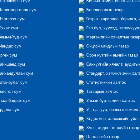
лтанширээ сум
Биеийн тамир, спортын газа
аланжаргалан сум
Боловсролын газар
элгэрэх сум
Газрын харилцаа, барилга, 
ххэт сум
Гэр бүл, хүүхэд, залуучууд
амын-Үүд сум
Мэргэжлийн хяналтын газар 
андах сум
Онцгой байдлын газар
ргөн сум
Орон нутгийн өмчийн газар
айншанд сум
Санхүүгийн хяналт, аудиты
айхандулаан сум
Стандарт, хэмжил зүйн хэл
атанбулаг сум
Статистикийн хэлтэс
өвсгөл сум
Татварын хэлтэс
лаанбадрах сум
Улсын бүртгэлийн хэлтэс
рдэнэ сум
Ус, цаг уур, орчны шинжилг
Хөдөлмөр, халамжийн үйлчи
Хүнс, хөдөө аж ахуйн газар
Цагдаагийн газар