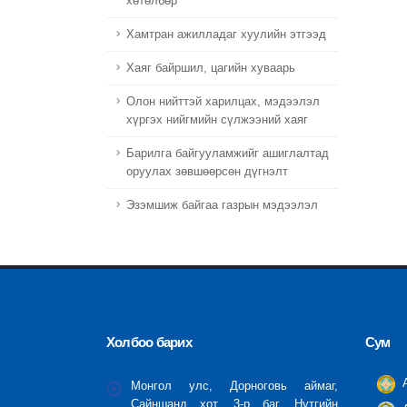
хөтөлбөр
Хамтран ажилладаг хуулийн этгээд
Хаяг байршил, цагийн хуваарь
Олон нийттэй харилцах, мэдээлэл
хүргэх нийгмийн сүлжээний хаяг
Барилга байгууламжийг ашиглалтад
оруулах зөвшөөрсөн дүгнэлт
Эзэмшиж байгаа газрын мэдээлэл
Холбоо барих
Сум
А
Монгол улс, Дорноговь аймаг,
Сайншанд хот, 3-р баг, Нутгийн