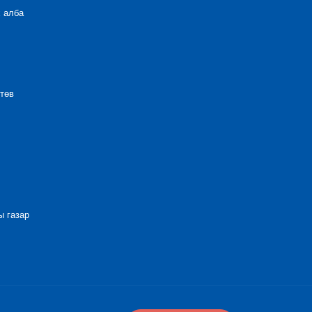
 алба
төв
 газар