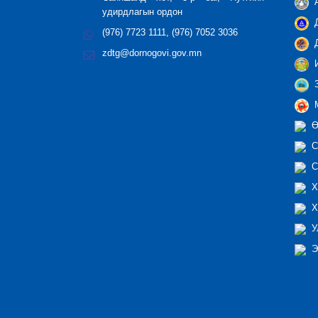
А
удирдлагын ордон
Д
(976) 7723 1111, (976) 7052 3036
Д
zdtg@dornogovi.gov.mn
И
З
М
Ө
С
С
Х
Х
У
Э