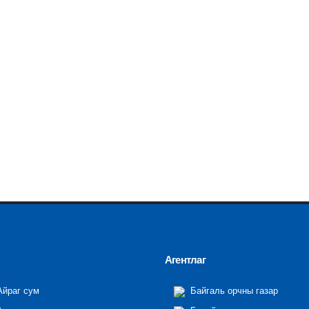
Агентлаг
йраг сум
Байгаль орчны газар