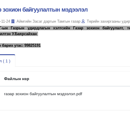
р зохион байгуулалтын мэдээлэл
-11-24
Аймгийн Засаг даргын Тамгын газар
Төрийн захиргааны удир
Г-ын Газрын удирдлагын хэлтсийн Газар зохион байгуулалт, т
илтэн У.Баярсайхан
 барих утас: 99825191
 ( 1 )
Файлын нэр
газар зохион байгуулалтын мэдээлэл.pdf