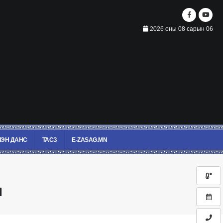
2026 оны 08 сарын 06
ЭН ДАНС
ТАСЗ
E-ZASAG.MN
л