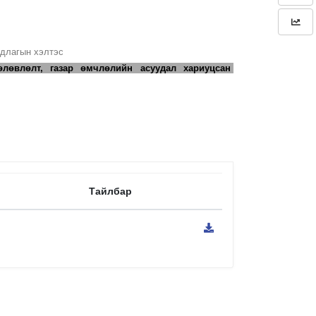
длагын хэлтэс
өлөвлөлт, газар өмчлөлийн асуудал хариуцсан
Тайлбар