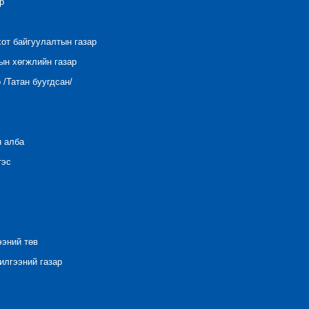
р
хот байгуулалтын газар
ын хөгжлийн газар
/Татан буугдсан/
н алба
тэс
ээний төв
лгээний газар