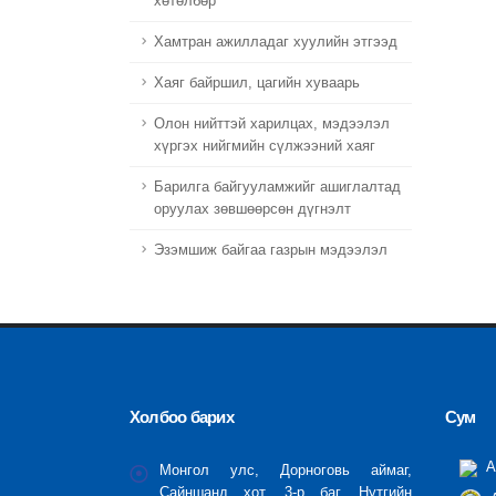
хөтөлбөр
Хамтран ажилладаг хуулийн этгээд
Хаяг байршил, цагийн хуваарь
Олон нийттэй харилцах, мэдээлэл
хүргэх нийгмийн сүлжээний хаяг
Барилга байгууламжийг ашиглалтад
оруулах зөвшөөрсөн дүгнэлт
Эзэмшиж байгаа газрын мэдээлэл
Холбоо барих
Сум
А
Монгол улс, Дорноговь аймаг,
Сайншанд хот, 3-р баг, Нутгийн