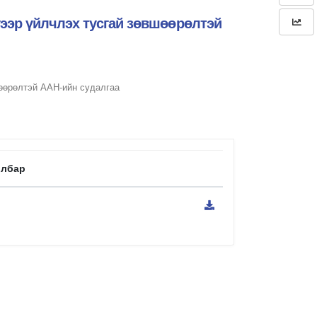
гээр үйлчлэх тусгай зөвшөөрөлтэй
өөрөлтэй ААН-ийн судалгаа
йлбар