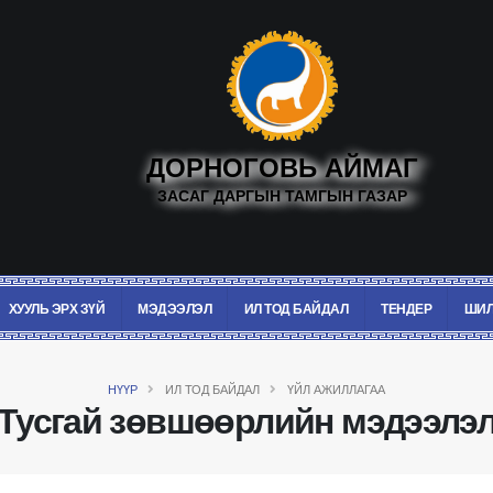
ДОРНОГОВЬ АЙМАГ
ЗАСАГ ДАРГЫН ТАМГЫН ГАЗАР
ХУУЛЬ ЭРХ ЗҮЙ
МЭДЭЭЛЭЛ
ИЛ ТОД БАЙДАЛ
ТЕНДЕР
ШИЛ
НҮҮР
ИЛ ТОД БАЙДАЛ
ҮЙЛ АЖИЛЛАГАА
Тусгай зөвшөөрлийн мэдээлэ