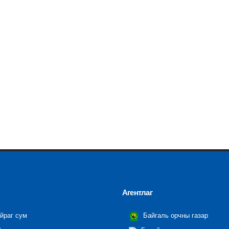
Агентлаг
йраг сум
Байгаль орчны газар