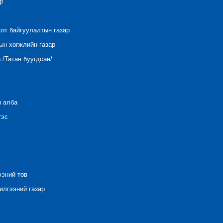
р
хот байгуулалтын газар
ын хөгжлийн газар
/Татан буугдсан/
н алба
тэс
ээний төв
лгээний газар