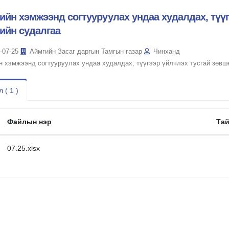
ийн хэмжээнд согтууруулах ундаа худалдах, түү
ийн судалгаа
-07-25
Аймгийн Засаг даргын Тамгын газар
Чинханд
н хэмжээнд согтууруулах ундаа худалдах, түүгээр үйлчлэх тусгай зөвш
 ( 1 )
Файлын нэр
Та
07.25.xlsx