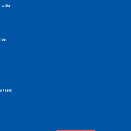
 алба
төв
 газар