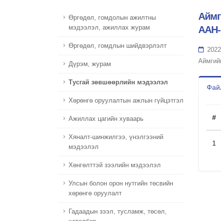
Аймг
Өргөдөл, гомдолын ажилтны
мэдээлэл, ажиллах журам
ААН-
Өргөдөл, гомдлын шийдвэрлэлт
2022
Аймгий
Дүрэм, журам
Тусгай зөвшөөрлийн мэдээлэл
Файл
Хөрөнгө оруулалтын ажлын гүйцэтгэл
#
Ажиллах цагийн хуваарь
Хяналт-шинжилгээ, үнэлгээний
1
мэдээлэл
Хөнгөлттэй зээлийн мэдээлэл
Улсын болон орон нутгийн төсвийн
хөрөнгө оруулалт
Гадаадын зээл, тусламж, төсөл,