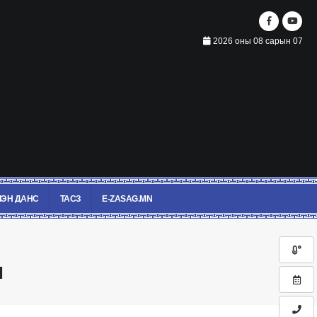
2026 оны 08 сарын 07
ЭН ДАНС
ТАСЗ
E-ZASAG.MN
л