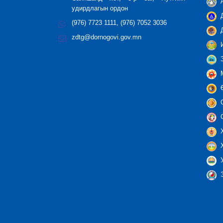
А
удирдлагын ордон
Д
(976) 7723 1111, (976) 7052 3036
Д
zdtg@dornogovi.gov.mn
И
З
М
Ө
С
С
Х
Х
У
Э