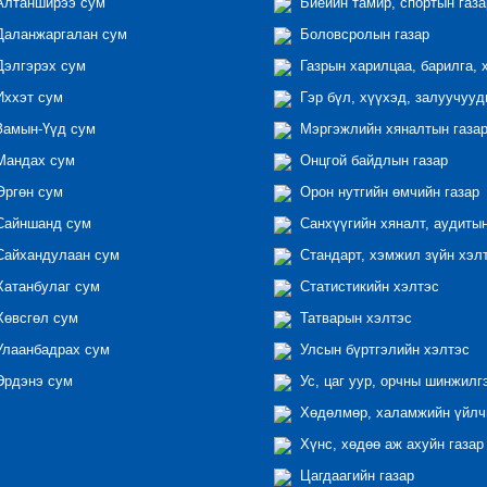
лтанширээ сум
Биеийн тамир, спортын газа
аланжаргалан сум
Боловсролын газар
элгэрэх сум
Газрын харилцаа, барилга, 
ххэт сум
Гэр бүл, хүүхэд, залуучууд
амын-Үүд сум
Мэргэжлийн хяналтын газар 
андах сум
Онцгой байдлын газар
ргөн сум
Орон нутгийн өмчийн газар
айншанд сум
Санхүүгийн хяналт, аудиты
айхандулаан сум
Стандарт, хэмжил зүйн хэл
атанбулаг сум
Статистикийн хэлтэс
өвсгөл сум
Татварын хэлтэс
лаанбадрах сум
Улсын бүртгэлийн хэлтэс
рдэнэ сум
Ус, цаг уур, орчны шинжилг
Хөдөлмөр, халамжийн үйлчи
Хүнс, хөдөө аж ахуйн газар
Цагдаагийн газар