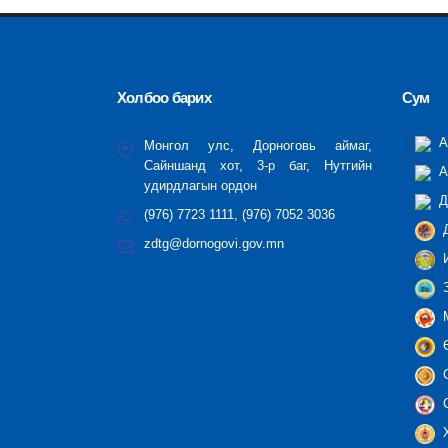
Холбоо барих
Сум
А
Монгол улс, Дорноговь аймаг,
Сайншанд хот, 3-р баг, Нутгийн
А
удирдлагын ордон
Д
(976) 7723 1111, (976) 7052 3036
Д
zdtg@dornogovi.gov.mn
И
З
М
Ө
С
С
Х