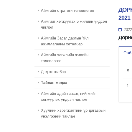
ДОР
Аймгийн стратеги төлөвлөгөө
202
Aймгийг хөгжүүлэх 5 жилийн үндсэн
чиглэл
2022
Дорно
Аймгийн Засаг даргын Үйл
ажиллагааны хөтөлбөр
Файл
Aймгийн хөгжлийн жилийн
төлөвлөгөө
#
Дэд хөтөлбөр
Тайлан мэдээ
1
Аймгийн эдийн засаг, нийгмийг
хөгжүүлэх үндсэн чиглэл
Хуулийн хэрэгжилтийн үр дагаврын
үнэлгээний тайлан