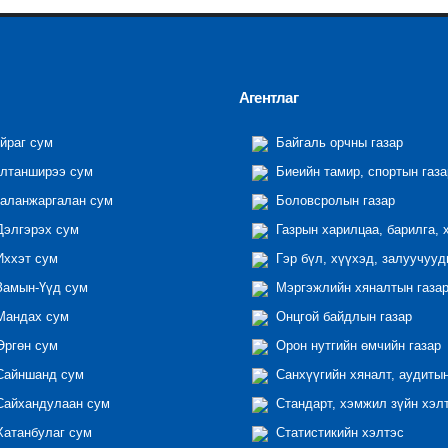
Агентлаг
йраг сум
Байгаль орчны газар
лтанширээ сум
Биеийн тамир, спортын газа
аланжаргалан сум
Боловсролын газар
элгэрэх сум
Газрын харилцаа, барилга, 
ххэт сум
Гэр бүл, хүүхэд, залуучууд
амын-Үүд сум
Мэргэжлийн хяналтын газар 
андах сум
Онцгой байдлын газар
ргөн сум
Орон нутгийн өмчийн газар
айншанд сум
Санхүүгийн хяналт, аудиты
айхандулаан сум
Стандарт, хэмжил зүйн хэл
атанбулаг сум
Статистикийн хэлтэс