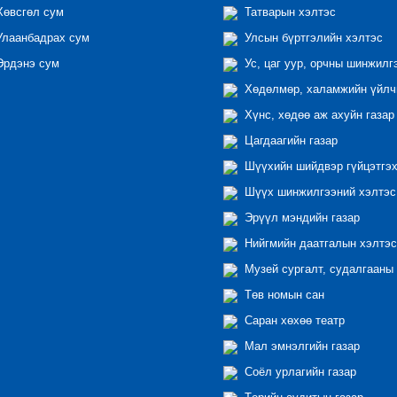
өвсгөл сум
Татварын хэлтэс
лаанбадрах сум
Улсын бүртгэлийн хэлтэс
рдэнэ сум
Ус, цаг уур, орчны шинжилг
Хөдөлмөр, халамжийн үйлчи
Хүнс, хөдөө аж ахуйн газар
Цагдаагийн газар
Шүүхийн шийдвэр гүйцэтгэх
Шүүх шинжилгээний хэлтэс
Эрүүл мэндийн газар
Нийгмийн даатгалын хэлтэс
Музей сургалт, судалгааны 
Төв номын сан
Саран хөхөө театр
Мал эмнэлгийн газар
Соёл урлагийн газар