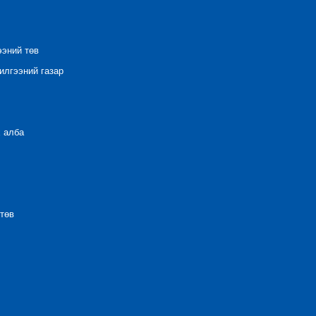
ээний төв
лгээний газар
 алба
төв