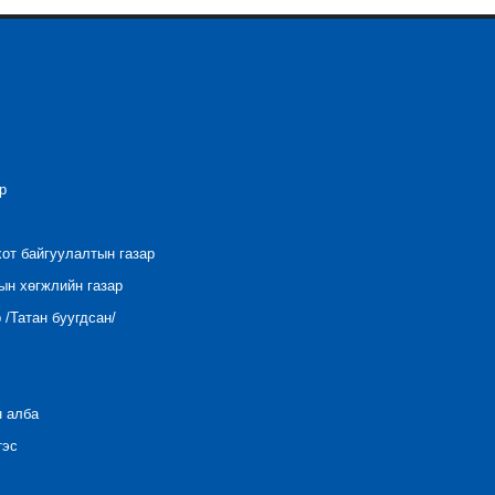
р
хот байгуулалтын газар
ын хөгжлийн газар
/Татан буугдсан/
н алба
тэс