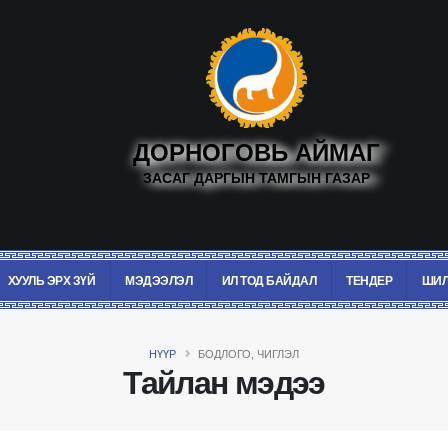
ДОРНОГОВЬ АЙМАГ
ЗАСАГ ДАРГЫН ТАМГЫН ГАЗАР
ХУУЛЬ ЭРХ ЗҮЙ
МЭДЭЭЛЭЛ
ИЛ ТОД БАЙДАЛ
ТЕНДЕР
ШИЛ
НҮҮР
БОДЛОГО, ЧИГЛЭЛ
Тайлан мэдээ