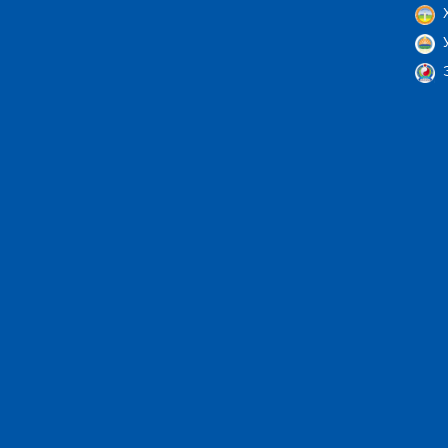
Х
У
Э