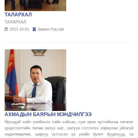
ТАЛАРХАЛ
ТАЛАРХАЛ
2021-10-01
Замын-Үүд сум
АХМАДЫН БАЯРЫН МЭНДЧИЛГЭЭ
Ирээдүй хойч үеийнхээ сайн сайхан, сум орон нутгийнхаа хөгжил
цэцэглэлтийн төлөө залуу нас, халуун сэтгэлээ зориулан уйгагүй
хөдөлмөрлөж, шаргуу зүтгэсэн үе үеийн буянт буурлууд, та