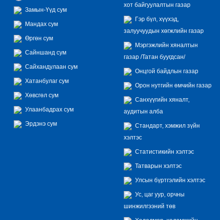
хот байгуулалтын газар
Замын-Үүд сум
Гэр бүл, хүүхэд,
Мандах сум
залуучуудын хөгжлийн газар
Өргөн сум
Мэргэжлийн хяналтын
Сайншанд сум
газар /Татан буугдсан/
Сайхандулаан сум
Онцгой байдлын газар
Хатанбулаг сум
Орон нутгийн өмчийн газар
Хөвсгөл сум
Санхүүгийн хяналт,
Улаанбадрах сум
аудитын алба
Эрдэнэ сум
Стандарт, хэмжил зүйн
хэлтэс
Статистикийн хэлтэс
Татварын хэлтэс
Улсын бүртгэлийн хэлтэс
Ус, цаг уур, орчны
шинжилгээний төв