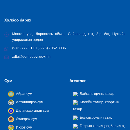
Холбоо барих
Монгол улс, Дорноговь аймаг, Сайншанд хот, 3-р баг, Нутгийн
удирдлагын ордон
(976) 7723 1111, (976) 7052 3036
zdtg@dornogovi.gov.mn
Сум
Агентлаг
Айраг сум
Байгаль орчны газар
Алтанширээ сум
Биеийн тамир, спортын
газар
Даланжаргалан сум
Боловсролын газар
Дэлгэрэх сум
Газрын харилцаа, барилга,
Иххэт сум