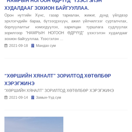
“НАМРЫН НОГООН ӨДРҮҮД” ҮЗЭСГЭЛЭН
ХУДАЛДААГ ЗОХИОН БАЙГУУЛЛАА.
Орон нутгийн Хүнс, газар тариалан, жижиг, дунд үйлдвэр
эрхлэгчдийн бараа, бүтээгдэхүүн, ажил үйлчилгээг сурталчлах,
борлуулалтыг нэмэгдүүлэх, харилцан туршлага судлуулах
зорилгоор “НАМРЫН НОГООН ӨДРҮҮД” үзэсгэлэн худалдааг
зохион байгууллаа. Үзэсгэлэн ...
2021-09-18
Мандах сум
“ХӨРШИЙН ХЯНАЛТ” ЗОРИЛТОД ХӨТӨЛБӨР
ХЭРЭГЖИНЭ
“ХӨРШИЙН ХЯНАЛТ” ЗОРИЛТОД ХӨТӨЛБӨР ХЭРЭГЖИНЭ
2021-09-14
Замын-Үүд сум