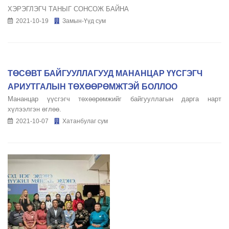
ХЭРЭГЛЭГЧ ТАНЫГ СОНСОЖ БАЙНА
2021-10-19
Замын-Үүд сум
ТӨСӨВТ БАЙГУУЛЛАГУУД МАНАНЦАР ҮҮСГЭГЧ
АРИУТГАЛЫН ТӨХӨӨРӨМЖТЭЙ БОЛЛОО
Мананцар үүсгэгч төхөөрөмжийг байгууллагын дарга нарт
хүлээлгэн өглөө.
2021-10-07
Хатанбулаг сум