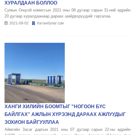
ХУРАЛДААН БОЛЛОО
Сумын Онцгой комиссын 2021 оны 08 дугаар сарын 31-ний өдрийн
20 дугаар хуралдаанаар дараах шийдвэрүүдийг гаргалаа.
2021-09-02
Хатанбулаг сум
ХАНГИ ХИЛИЙН БООМТЫГ "НОГООН БҮС
БАЙЛГАХ" АЖЛЫН ХҮРЭЭНД ДАРААХ АЖЛУУДЫГ
ЗОХИОН БАЙГУУЛЛАА
Аймгийн Засаг даргын 2021 оны 07 дугаар сарын 22-ны өдрийн