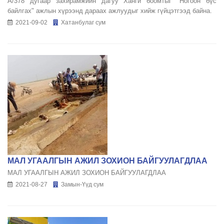
А/378 дугаар захирамжийн дагуу Ханги боомтыг "Ногоон бүс
байлгах" ажлын хүрээнд дараах ажлуудыг хийж гүйцэтгээд байна.
2021-09-02
Хатанбулаг сум
МАЛ УГААЛГЫН АЖИЛ ЗОХИОН БАЙГУУЛАГДЛАА
МАЛ УГААЛГЫН АЖИЛ ЗОХИОН БАЙГУУЛАГДЛАА
2021-08-27
Замын-Үүд сум