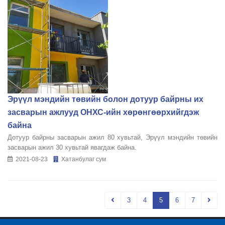
Эрүүл мэндийн төвийн болон дотуур байрны их
засварын ажлууд ОНХС-ийн хөрөнгөөрхийгдэж
байна
Дотуур байрны засварын ажил 80 хувьтай, Эрүүл мэндийн төвийн
засварын ажил 30 хувьтай явагдаж байна.
2021-08-23
Хатанбулаг сум
3
4
5
6
7