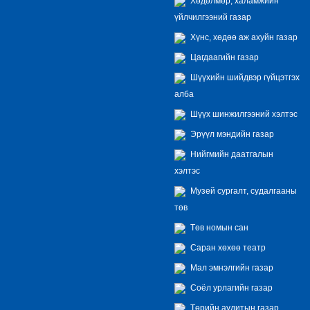
Хөдөлмөр, халамжийн
үйлчилгээний газар
Хүнс, хөдөө аж ахуйн газар
Цагдаагийн газар
Шүүхийн шийдвэр гүйцэтгэх
алба
Шүүх шинжилгээний хэлтэс
Эрүүл мэндийн газар
Нийгмийн даатгалын
хэлтэс
Музей сургалт, судалгааны
төв
Төв номын сан
Саран хөхөө театр
Мал эмнэлгийн газар
Соёл урлагийн газар
Төрийн аудитын газар