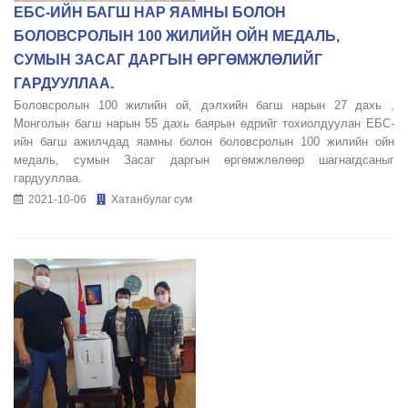
ЕБС-ИЙН БАГШ НАР ЯАМНЫ БОЛОН
БОЛОВСРОЛЫН 100 ЖИЛИЙН ОЙН МЕДАЛЬ,
СУМЫН ЗАСАГ ДАРГЫН ӨРГӨМЖЛӨЛИЙГ
ГАРДУУЛЛАА.
Боловсролын 100 жилийн ой, дэлхийн багш нарын 27 дахь ,
Монголын багш нарын 55 дахь баярын өдрийг тохиолдуулан ЕБС-
ийн багш ажилчдад яамны болон боловсролын 100 жилийн ойн
медаль, сумын Засаг даргын өргөмжлөлөөр шагнагдсаныг
гардууллаа.
2021-10-06
Хатанбулаг сум