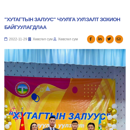
"ХУТАГТЫН ЗАЛУУС" ЧУУЛГА УУЛЗАЛТ ЗОХИОН
БАЙГУУЛАГДЛАА
2022-11-29
Хөвсгөл сум
Хөвсгөл сум