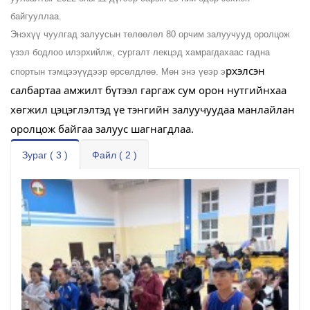
байгууллаа.
Энэхүү чуулгад залуусын төлөөлөл 80 орчим залуучууд оролцож
үзэл бодлоо илэрхийлж, сургалт лекцэд хамрагдахаас гадна
рхэлсэн
спортын тэмцээүүдээр өрсөлдлөө. Мөн энэ үеэр э
салбартаа амжилт бүтээл гаргаж сум орон нутгийнхаа
хөгжил цэцэглэлтэд үе тэнгийн залуучуудаа манлайлан
оролцож байгаа залуус шагнагдлаа.
Зураг ( 3 )
Файл ( 2 )