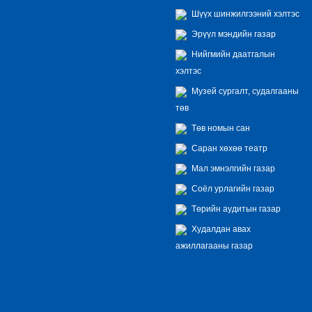
Шүүх шинжилгээний хэлтэс
Эрүүл мэндийн газар
Нийгмийн даатгалын
хэлтэс
Музей сургалт, судалгааны
төв
Төв номын сан
Саран хөхөө театр
Мал эмнэлгийн газар
Соёл урлагийн газар
Төрийн аудитын газар
Худалдан авах
ажиллагааны газар