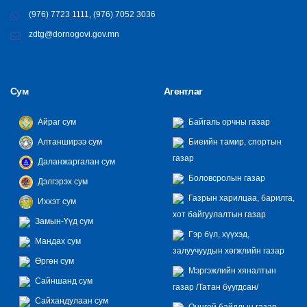
(976) 7723 1111, (976) 7052 3036
zdtg@dornogovi.gov.mn
Сум
Агентлаг
Айраг сум
Байгаль орчны газар
Алтанширээ сум
Биеийн тамир, спортын
газар
Даланжаргалан сум
Боловсролын газар
Дэлгэрэх сум
Газрын харилцаа, барилга,
Иххэт сум
хот байгуулалтын газар
Замын-Үүд сум
Гэр бүл, хүүхэд,
Мандах сум
залуучуудын хөгжлийн газар
Өргөн сум
Мэргэжлийн хяналтын
Сайншанд сум
газар /Татан буугдсан/
Сайхандулаан сум
Онцгой байдлын газар