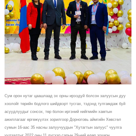
Сум орон нутаг цаашлаад эх орны ирээдүй болсон залуусын дуу
хоолойг төрийн бодлого шийдвэрт тусгах, тэдэнд тулгамдаж буй
асуудлуудыг сонсох, төр болон иргэний нийгмийн хамтын
ажиллагааг өргөжүүлэх зорилгоор Дорноговь аймгийн Хөвсгөл
сумын 16-аас 35 насны залуучуудын "Хутагтын залуус" чуулга
уулзалтыг 2022 оны 11 дүгээр сарын 29-ний өдөр зохион