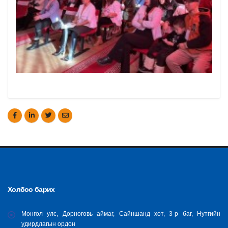
Холбоо барих
Монгол улс, Дорноговь аймаг, Сайншанд хот, 3-р баг, Нутгийн
удирдлагын ордон