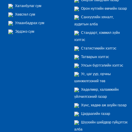
Хатанбулаг сум
Орон нутгийн өмчийн газар
Хөвсгөл сум
Санхүүгийн хяналт,
Улаанбадрах сум
аудитын алба
Эрдэнэ сум
Стандарт, хэмжил зүйн
хэлтэс
Статистикийн хэлтэс
Татварын хэлтэс
Улсын бүртгэлийн хэлтэс
Ус, цаг уур, орчны
шинжилгээний төв
Хөдөлмөр, халамжийн
үйлчилгээний газар
Хүнс, хөдөө аж ахуйн газар
Цагдаагийн газар
Шүүхийн шийдвэр гүйцэтгэх
алба