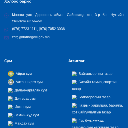
Холбоо барих
Монгол улс, Дорноговь аймаг, Сайншанд хот, 3-р баг, Нутгийн
удирдлагын ордон
(976) 7723 1111, (976) 7052 3036
zdtg@dornogovi.gov.mn
Сум
Агентлаг
Айраг сум
Байгаль орчны газар
Алтанширээ сум
Биеийн тамир, спортын
газар
Даланжаргалан сум
Боловсролын газар
Дэлгэрэх сум
Газрын харилцаа, барилга,
Иххэт сум
хот байгуулалтын газар
Замын-Үүд сум
Гэр бүл, хүүхэд,
Мандах сум
залуучуудын хөгжлийн газар