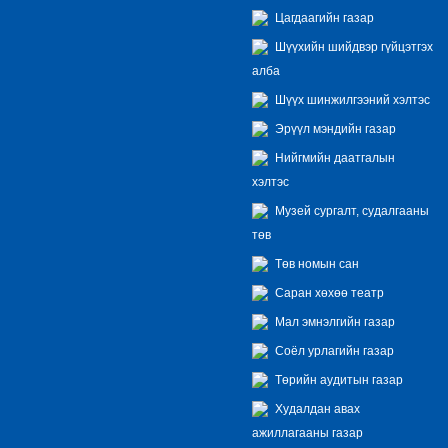
Цагдаагийн газар
Шүүхийн шийдвэр гүйцэтгэх
алба
Шүүх шинжилгээний хэлтэс
Эрүүл мэндийн газар
Нийгмийн даатгалын
хэлтэс
Музей сургалт, судалгааны
төв
Төв номын сан
Саран хөхөө театр
Мал эмнэлгийн газар
Соёл урлагийн газар
Төрийн аудитын газар
Худалдан авах
ажиллагааны газар