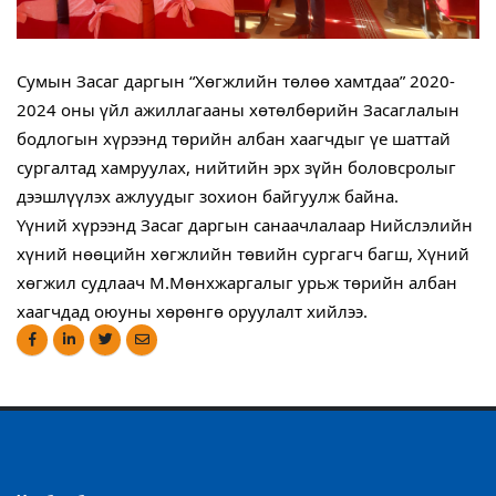
Сумын Засаг даргын “Хөгжлийн төлөө хамтдаа” 2020-
2024 оны үйл ажиллагааны хөтөлбөрийн Засаглалын 
бодлогын хүрээнд төрийн албан хаагчдыг үе шаттай 
сургалтад хамруулах, нийтийн эрх зүйн боловсролыг 
дээшлүүлэх ажлуудыг зохион байгуулж байна.
Үүний хүрээнд Засаг даргын санаачлалаар Нийслэлийн 
хүний нөөцийн хөгжлийн төвийн сургагч багш, Хүний 
хөгжил судлаач М.Мөнхжаргалыг урьж төрийн албан 
хаагчдад оюуны хөрөнгө оруулалт хийлээ.