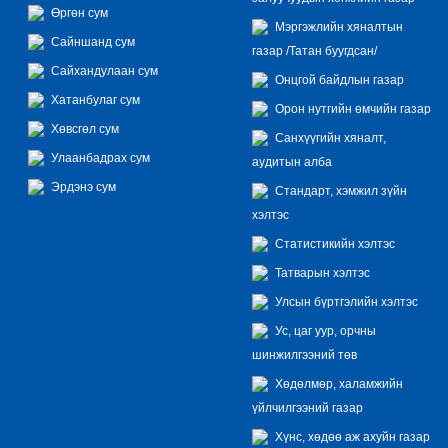
Өргөн сум
Мэргэжлийн хяналтын
Сайншанд сум
газар /Татан буугдсан/
Сайхандулаан сум
Онцгой байдлын газар
Хатанбулаг сум
Орон нутгийн өмчийн газар
Хөвсгөл сум
Санхүүгийн хяналт,
Улаанбадрах сум
аудитын алба
Эрдэнэ сум
Стандарт, хэмжил зүйн
хэлтэс
Статистикийн хэлтэс
Татварын хэлтэс
Улсын бүртгэлийн хэлтэс
Ус, цаг уур, орчны
шинжилгээний төв
Хөдөлмөр, халамжийн
үйлчилгээний газар
Хүнс, хөдөө аж ахуйн газар