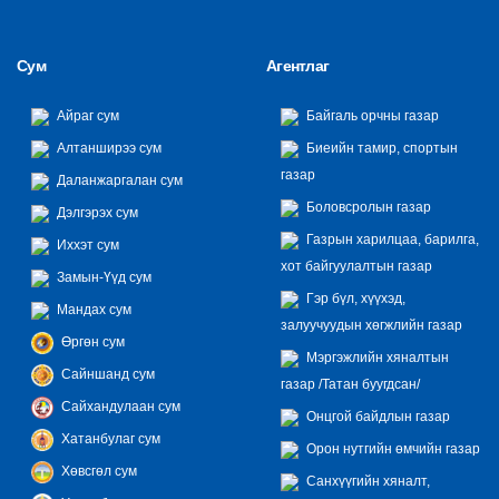
Сум
Агентлаг
Айраг сум
Байгаль орчны газар
Алтанширээ сум
Биеийн тамир, спортын
газар
Даланжаргалан сум
Боловсролын газар
Дэлгэрэх сум
Газрын харилцаа, барилга,
Иххэт сум
хот байгуулалтын газар
Замын-Үүд сум
Гэр бүл, хүүхэд,
Мандах сум
залуучуудын хөгжлийн газар
Өргөн сум
Мэргэжлийн хяналтын
Сайншанд сум
газар /Татан буугдсан/
Сайхандулаан сум
Онцгой байдлын газар
Хатанбулаг сум
Орон нутгийн өмчийн газар
Хөвсгөл сум
Санхүүгийн хяналт,