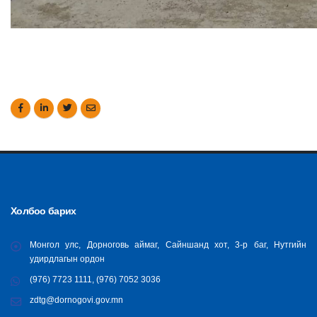
Холбоо барих
Монгол улс, Дорноговь аймаг, Сайншанд хот, 3-р баг, Нутгийн
удирдлагын ордон
(976) 7723 1111, (976) 7052 3036
zdtg@dornogovi.gov.mn