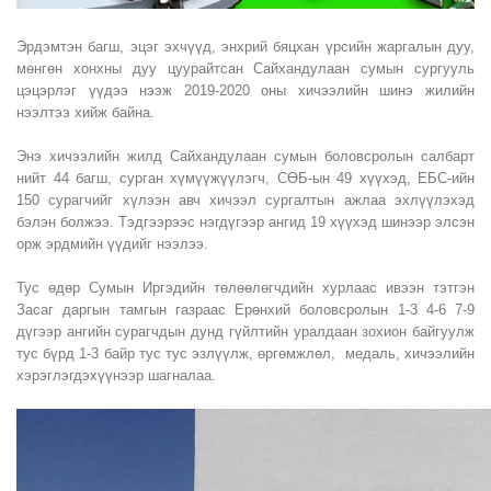
Эрдэмтэн багш, эцэг эхчүүд, энхрий бяцхан үрсийн жаргалын дуу,
мөнгөн хонхны дуу цуурайтсан Сайхандулаан сумын сургууль
цэцэрлэг үүдээ нээж 2019-2020 оны хичээлийн шинэ жилийн
нээлтээ хийж байна.
Энэ хичээлийн жилд Сайхандулаан сумын боловсролын салбарт
нийт 44 багш, сурган хүмүүжүүлэгч, СӨБ-ын 49 хүүхэд, ЕБС-ийн
150 сурагчийг хүлээн авч хичээл сургалтын ажлаа эхлүүлэхэд
бэлэн болжээ. Тэдгээрээс нэгдүгээр ангид 19 хүүхэд шинээр элсэн
орж эрдмийн үүдийг нээлээ.
Тус өдөр Сумын Иргэдийн төлөөлөгчдийн хурлаас ивээн тэтгэн
Засаг даргын тамгын газраас Ерөнхий боловсролын 1-3 4-6 7-9
дүгээр ангийн сурагчдын дунд гүйлтийн уралдаан зохион байгуулж
тус бүрд 1-3 байр тус тус эзлүүлж, өргөмжлөл, медаль, хичээлийн
хэрэглэгдэхүүнээр шагналаа.