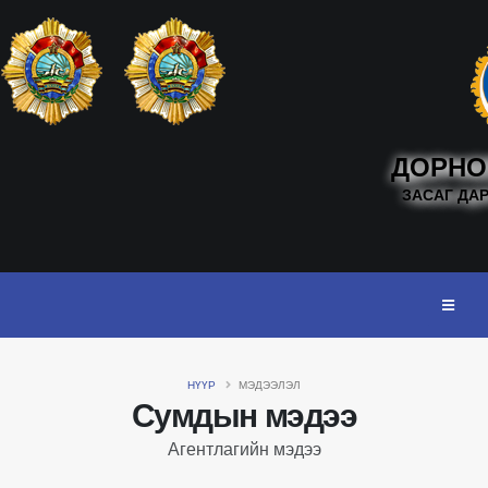
ДОРНО
ЗАСАГ ДА
НҮҮР
МЭДЭЭЛЭЛ
Сумдын мэдээ
Агентлагийн мэдээ