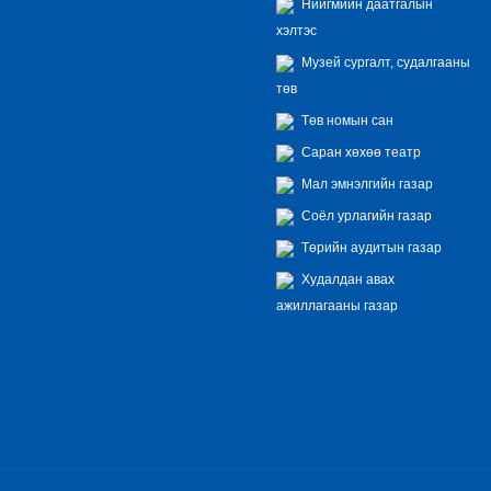
Нийгмийн даатгалын
хэлтэс
Музей сургалт, судалгааны
төв
Төв номын сан
Саран хөхөө театр
Мал эмнэлгийн газар
Соёл урлагийн газар
Төрийн аудитын газар
Худалдан авах
ажиллагааны газар