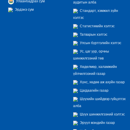
Улаанбадрах сум
аудитын алба
Эрдэнэ сум
Стандарт, хэмжил зүйн
хэлтэс
Статистикийн хэлтэс
Татварын хэлтэс
Улсын бүртгэлийн хэлтэс
Ус, цаг уур, орчны
шинжилгээний төв
Хөдөлмөр, халамжийн
үйлчилгээний газар
Хүнс, хөдөө аж ахуйн газар
Цагдаагийн газар
Шүүхийн шийдвэр гүйцэтгэх
алба
Шүүх шинжилгээний хэлтэс
Эрүүл мэндийн газар