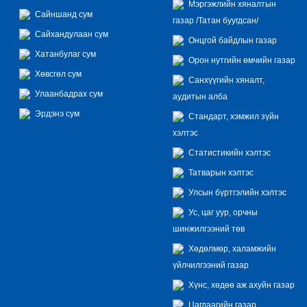
Мэргэжлийн хяналтын
Сайншанд сум
газар /Татан буугдсан/
Сайхандулаан сум
Онцгой байдлын газар
Хатанбулаг сум
Орон нутгийн өмчийн газар
Хөвсгөл сум
Санхүүгийн хяналт,
Улаанбадрах сум
аудитын алба
Эрдэнэ сум
Стандарт, хэмжил зүйн
хэлтэс
Статистикийн хэлтэс
Татварын хэлтэс
Улсын бүртгэлийн хэлтэс
Ус, цаг уур, орчны
шинжилгээний төв
Хөдөлмөр, халамжийн
үйлчилгээний газар
Хүнс, хөдөө аж ахуйн газар
Цагдаагийн газар