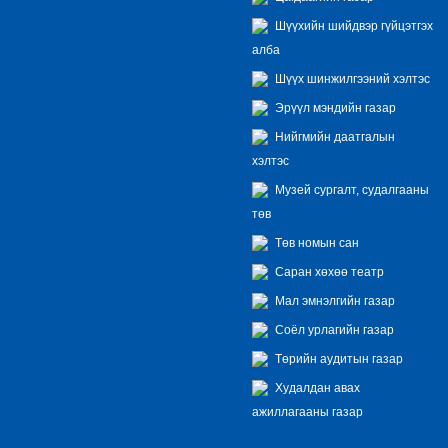
Шүүхийн шийдвэр гүйцэтгэх
алба
Шүүх шинжилгээний хэлтэс
Эрүүл мэндийн газар
Нийгмийн даатгалын
хэлтэс
Музей сургалт, судалгааны
төв
Төв номын сан
Саран хөхөө театр
Мал эмнэлгийн газар
Соёл урлагийн газар
Төрийн аудитын газар
Худалдан авах
ажиллагааны газар