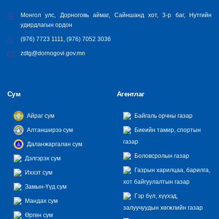
Монгол улс, Дорноговь аймаг, Сайншанд хот, 3-р баг, Нутгийн
удирдлагын ордон
(976) 7723 1111, (976) 7052 3036
zdtg@dornogovi.gov.mn
Сум
Агентлаг
Айраг сум
Байгаль орчны газар
Алтанширээ сум
Биеийн тамир, спортын
газар
Даланжаргалан сум
Боловсролын газар
Дэлгэрэх сум
Газрын харилцаа, барилга,
Иххэт сум
хот байгуулалтын газар
Замын-Үүд сум
Гэр бүл, хүүхэд,
Мандах сум
залуучуудын хөгжлийн газар
Өргөн сум