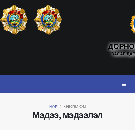
ДОРНО
ЗАСАГ ДА
НҮҮР
ХӨВСГӨЛ СУМ
Мэдээ, мэдээлэл