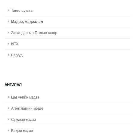
Танилцуулга
Мэдээ, мэдээлэл
Засаг даргын Тамгын газар
ИТХ
Багууд
АНГИЛАЛ
Цаг үеийн мэдээ
Агентлагийн мэдээ
Сумдын мэдээ
Видео мэдээ