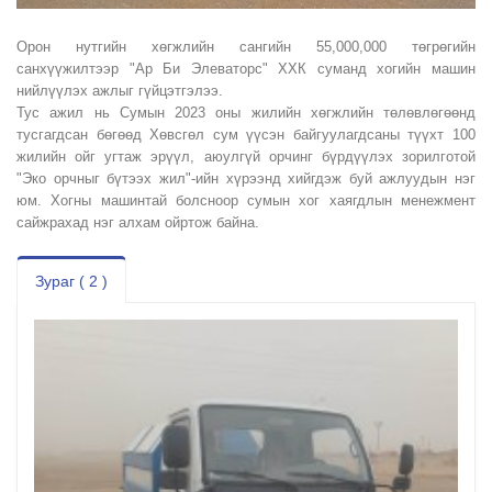
Орон нутгийн хөгжлийн сангийн 55,000,000 төгрөгийн
санхүүжилтээр "Ар Би Элеваторс" ХХК суманд хогийн машин
нийлүүлэх ажлыг гүйцэтгэлээ.
Тус ажил нь Сумын 2023 оны жилийн хөгжлийн төлөвлөгөөнд
тусгагдсан бөгөөд Хөвсгөл сум үүсэн байгуулагдсаны түүхт 100
жилийн ойг угтаж эрүүл, аюулгүй орчинг бүрдүүлэх зорилготой
"Эко орчныг бүтээх жил"-ийн хүрээнд хийгдэж буй ажлуудын нэг
юм. Хогны машинтай болсноор сумын хог хаягдлын менежмент
сайжрахад нэг алхам ойртож байна.
Зураг ( 2 )