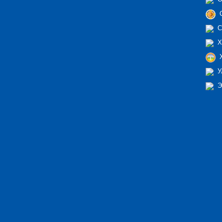
С
С
Х
Х
У
Э