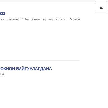
023
захирамжаар "Эко орчныг бүрдүүлэх жил" болгон
ЗОХИОН БАЙГУУЛАГДАНА
ЙНА