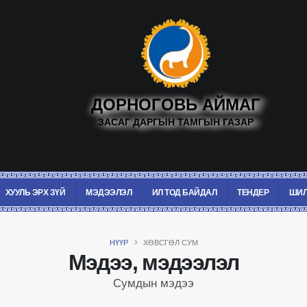
ДОРНОГОВЬ АЙМАГ
ЗАСАГ ДАРГЫН ТАМГЫН ГАЗАР
ХУУЛЬ ЭРХ ЗҮЙ
МЭДЭЭЛЭЛ
ИЛ ТОД БАЙДАЛ
ТЕНДЕР
ШИЛ
НҮҮР
ХӨВСГӨЛ СУМ
Мэдээ, мэдээлэл
Сумдын мэдээ