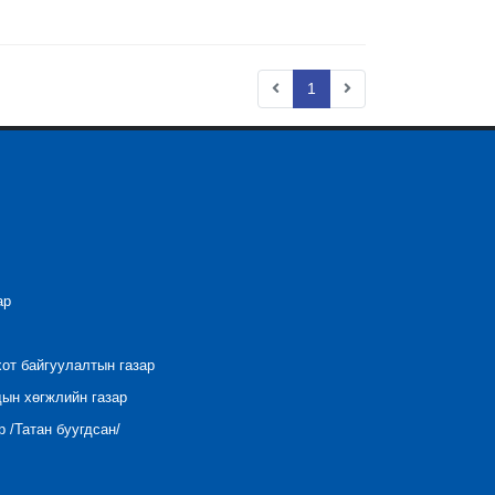
1
ар
хот байгуулалтын газар
дын хөгжлийн газар
 /Татан буугдсан/