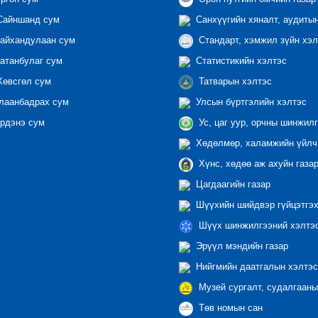
айншанд сум
Санхүүгийн хяналт, аудиты
айхандулаан сум
Стандарт, хэмжил зүйн хэл
атанбулаг сум
Статистикийн хэлтэс
өвсгөл сум
Татварын хэлтэс
лаанбадрах сум
Улсын бүртгэлийн хэлтэс
рдэнэ сум
Ус, цаг уур, орчны шинжилг
Хөдөлмөр, халамжийн үйлчи
Хүнс, хөдөө аж ахуйн газа
Цагдаагийн газар
Шүүхийн шийдвэр гүйцэтгэх
Шүүх шинжилгээний хэлтэ
Эрүүл мэндийн газар
Нийгмийн даатгалын хэлтэс
Музей сургалт, судалгааны
Төв номын сан