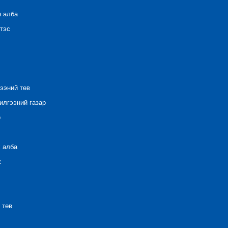
н алба
тэс
ээний төв
лгээний газар
р
 алба
с
 төв