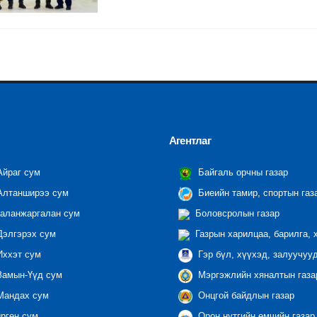
Агентлаг
йраг сум
Байгаль орчны газар
лтанширээ сум
Биеийн тамир, спортын газ
аланжаргалан сум
Боловсролын газар
элгэрэх сум
Газрын харилцаа, барилга, 
ххэт сум
Гэр бүл, хүүхэд, залуучуу
амын-Үүд сум
Мэргэжлийн хяналтын газар
андах сум
Онцгой байдлын газар
ргөн сум
Орон нутгийн өмчийн газар