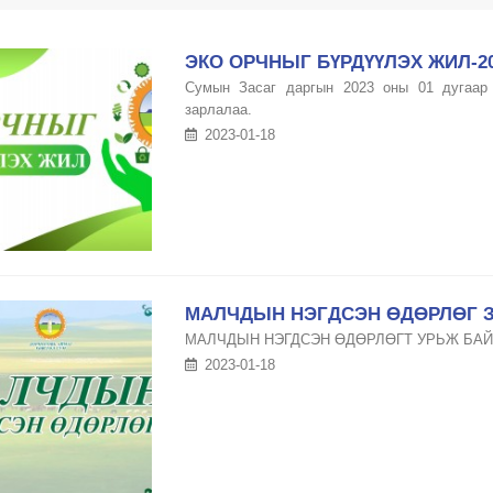
ЭКО ОРЧНЫГ БҮРДҮҮЛЭХ ЖИЛ-2
Сумын Засаг даргын 2023 оны 01 дугаар 
зарлалаа.
2023-01-18
МАЛЧДЫН НЭГДСЭН ӨДӨРЛӨГ 
МАЛЧДЫН НЭГДСЭН ӨДӨРЛӨГТ УРЬЖ БА
2023-01-18