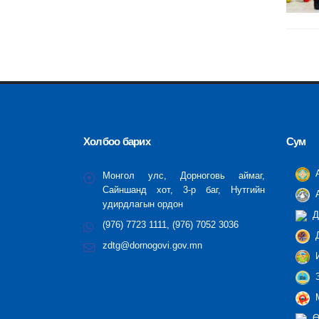
Холбоо барих
Сум
А
Монгол улс, Дорноговь аймаг,
Сайншанд хот, 3-р баг, Нутгийн
А
удирдлагын ордон
Д
(976) 7723 1111, (976) 7052 3036
Д
zdtg@dornogovi.gov.mn
И
З
М
Ө