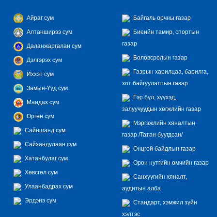
Айраг сум
Байгаль орчны газар
Алтанширээ сум
Биеийн тамир, спортын
газар
Даланжаргалан сум
Боловсролын газар
Дэлгэрэх сум
Газрын харилцаа, барилга,
Иххэт сум
хот байгуулалтын газар
Замын-Үүд сум
Гэр бүл, хүүхэд,
Мандах сум
залуучуудын хөгжлийн газар
Өргөн сум
Мэргэжлийн хяналтын
Сайншанд сум
газар /Татан буугдсан/
Сайхандулаан сум
Онцгой байдлын газар
Хатанбулаг сум
Орон нутгийн өмчийн газар
Хөвсгөл сум
Санхүүгийн хяналт,
Улаанбадрах сум
аудитын алба
Эрдэнэ сум
Стандарт, хэмжил зүйн
хэлтэс