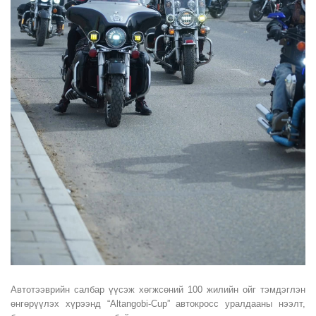
Автотээврийн салбар үүсэж хөгжсөний 100 жилийн ойг тэмдэглэн
өнгөрүүлэх хүрээнд “Altangobi-Cup” автокросс уралдааны нээлт,