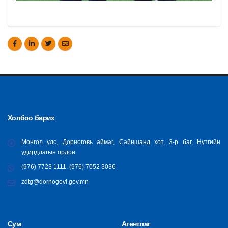
Холбоо барих
Монгол улс, Дорноговь аймаг, Сайншанд хот, 3-р баг, Нутгийн
удирдлагын ордон
(976) 7723 1111, (976) 7052 3036
zdtg@dornogovi.gov.mn
Сум
Агентлаг