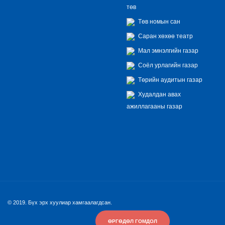
төв
Төв номын сан
Саран хөхөө театр
Мал эмнэлгийн газар
Соёл урлагийн газар
Төрийн аудитын газар
Худалдан авах
ажиллагааны газар
© 2019. Бүх эрх хуулиар хамгаалагдсан.
ӨРГӨДӨЛ ГОМДОЛ