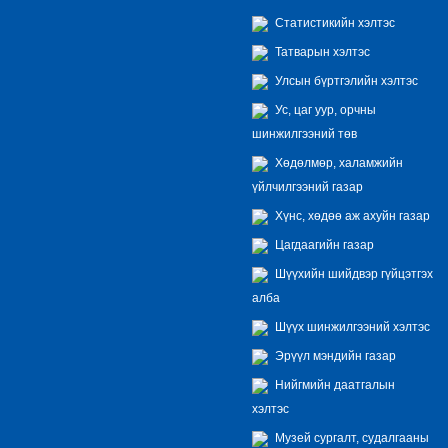
Статистикийн хэлтэс
Татварын хэлтэс
Улсын бүртгэлийн хэлтэс
Ус, цаг уур, орчны
шинжилгээний төв
Хөдөлмөр, халамжийн
үйлчилгээний газар
Хүнс, хөдөө аж ахуйн газар
Цагдаагийн газар
Шүүхийн шийдвэр гүйцэтгэх
алба
Шүүх шинжилгээний хэлтэс
Эрүүл мэндийн газар
Нийгмийн даатгалын
хэлтэс
Музей сургалт, судалгааны