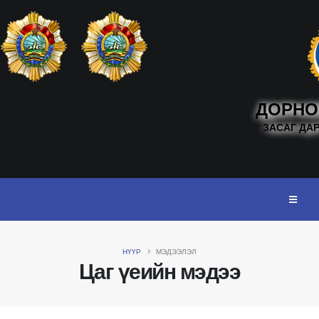
ДОРНО
ЗАСАГ ДА
НҮҮР
МЭДЭЭЛЭЛ
Цаг үеийн мэдээ