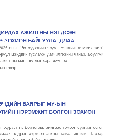
ДИРДАХ АЖИЛТНЫ НЭГДСЭН
ЭЭ ЗОХИОН БАЙГУУЛАГДЛАА
2026 оныг "Эх хүүхдийн эрүүл мэндийг дэмжих жил"
эрүүл мэндийн тусламж үйлчилгээний чанар, аюулгүй
ажилтны манлайллыг хэрэгжүүлэх ...
ын газар
ЭЭЧДИЙН БАЯРЫГ МУ-ЫН
ЭТИЙН НЭРЭМЖИТ БОЛГОН ЗОХИОН
 Хүрээт нь Дорноговь аймгаас тэмээн сүргийг өсгөн
эмээх алдрыг хүртсэн анхны тэмээчин юм. Тэрээр
эгдлийг үүсгэн байгуулалцан ...