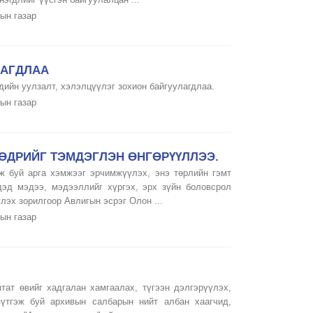
ын газар
ЛАГДЛАА
ийн уулзалт, хэлэлцүүлэг зохион байгуулагдлаа.
ын газар
ӨДРИЙГ ТЭМДЭГЛЭН ӨНГӨРҮҮЛЛЭЭ.
ж буй арга хэмжээг эрчимжүүлэх, энэ төрлийн гэмт
эдэд мэдээ, мэдээллийг хүргэх, эрх зүйн боловсрол
лэх зорилгоор Авлигын эсрэг Олон ...
ын газар
тат өвийг хадгалан хамгаалах, түгээн дэлгэрүүлэх,
үтгэж буй архивын салбарын нийт албан хаагчид,