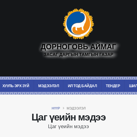
ДОРНОГОВЬ АЙМАГ
ЗАСАГ ДАРГЫН ТАМГЫН ГАЗАР
ХУУЛЬ ЭРХ ЗҮЙ
МЭДЭЭЛЭЛ
ИЛ ТОД БАЙДАЛ
ТЕНДЕР
ШИЛ
НҮҮР
МЭДЭЭЛЭЛ
Цаг үеийн мэдээ
Цаг үеийн мэдээ