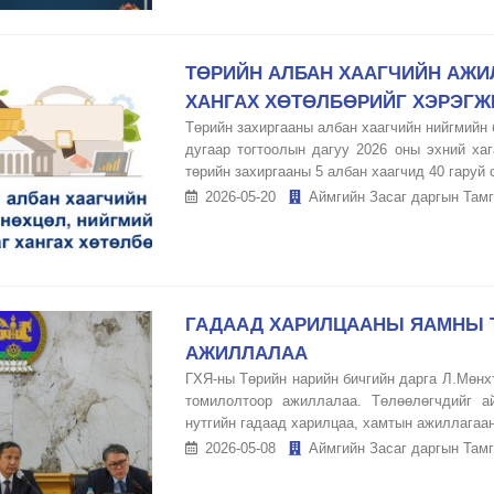
ТӨРИЙН АЛБАН ХААГЧИЙН АЖИ
ХАНГАХ ХӨТӨЛБӨРИЙГ ХЭРЭГЖ
Төрийн захиргааны албан хаагчийн нийгмийн 
дугаар тогтоолын дагуу 2026 оны эхний х
төрийн захиргааны 5 албан хаагчид 40 гаруй са
2026-05-20
Аймгийн Засаг даргын Тамг
ГАДААД ХАРИЛЦААНЫ ЯАМНЫ 
АЖИЛЛАЛАА
ГХЯ-ны Төрийн нарийн бичгийн дарга Л.Мөнх
томилолтоор ажиллалаа. Төлөөлөгчдийг а
нутгийн гадаад харилцаа, хамтын ажиллагаан
2026-05-08
Аймгийн Засаг даргын Тамг