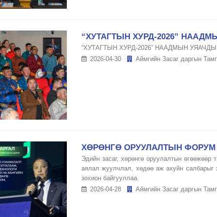
“ХУТАГТЫН ХУРД-2026” НААД
“ХУТАГТЫН ХУРД-2026” НААДМЫН УЯАЧД
2026-04-30
Аймгийн Засаг даргын Тамг
ХӨРӨНГӨ ОРУУЛАЛТЫН ФОРУМ 
Эдийн засаг, хөрөнгө оруулалтын өгөөжөөр 
аялал жуулчлал, хөдөө аж ахуйн салбарыг 
зохион байгууллаа.
2026-04-28
Аймгийн Засаг даргын Тамг