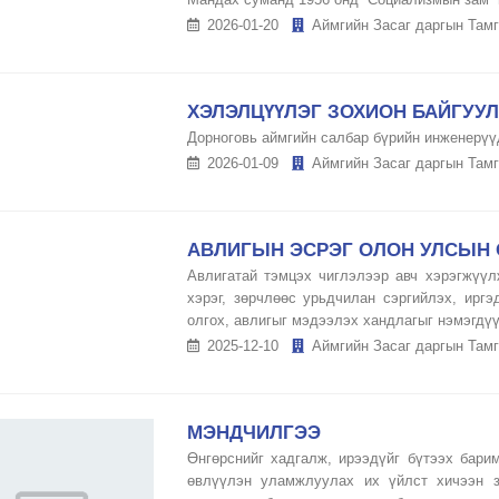
2026-01-20
Аймгийн Засаг даргын Тамг
ХЭЛЭЛЦҮҮЛЭГ ЗОХИОН БАЙГУУ
Дорноговь аймгийн салбар бүрийн инженерүүд
2026-01-09
Аймгийн Засаг даргын Тамг
АВЛИГЫН ЭСРЭГ ОЛОН УЛСЫН 
Авлигатай тэмцэх чиглэлээр авч хэрэгжүүл
хэрэг, зөрчлөөс урьдчилан сэргийлэх, ирг
олгох, авлигыг мэдээлэх хандлагыг нэмэгдүү
2025-12-10
Аймгийн Засаг даргын Тамг
МЭНДЧИЛГЭЭ
Өнгөрснийг хадгалж, ирээдүйг бүтээх барим
өвлүүлэн уламжлуулах их үйлст хичээн з