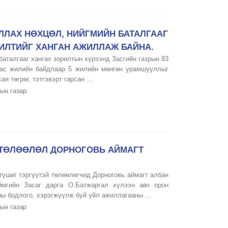
ЛЛАХ НӨХЦӨЛ, НИЙГМИЙН БАТАЛГААГ
ИЛТИЙГ ХАНГАН АЖИЛЛАЖ БАЙНА.
баталгааг хангах зорилтын хүрээнд Засгийн газрын 83
агас жилийн байдлаар 5 жилийн мөнгөн урамшууллыг
я төгрөг, тэтгэвэрт гарсан ...
ын газар
ТӨЛӨӨЛӨЛ ДОРНОГОВЬ АЙМАГТ
түшиг тэргүүтэй төлөөлөгчид Дорноговь аймагт албан
ймгийн Засаг дарга О.Батжаргал хүлээн авч орон
ы бодлого, хэрэгжүүлж буй үйл ажиллагааны ...
ын газар