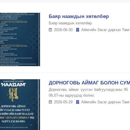
Баяр наамдын хөтөлбөр
Баяр наамдын хөтөлбөр
2026-06-30
Аймгийн Засаг даргын Тамг
ДОРНОГОВЬ АЙМАГ БОЛОН СУМ
Дорноговь аймаг үүсгэн байгуулагдсаны 95
06,07-ны өдрүүдэд болно.
2026-05-29
Аймгийн Засаг даргын Тамг