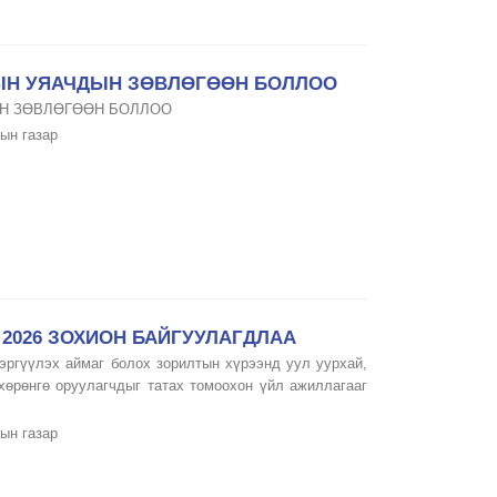
МЫН УЯАЧДЫН ЗӨВЛӨГӨӨН БОЛЛОО
ЫН ЗӨВЛӨГӨӨН БОЛЛОО
ын газар
2026 ЗОХИОН БАЙГУУЛАГДЛАА
тэргүүлэх аймаг болох зорилтын хүрээнд уул уурхай,
хөрөнгө оруулагчдыг татах томоохон үйл ажиллагааг
ын газар