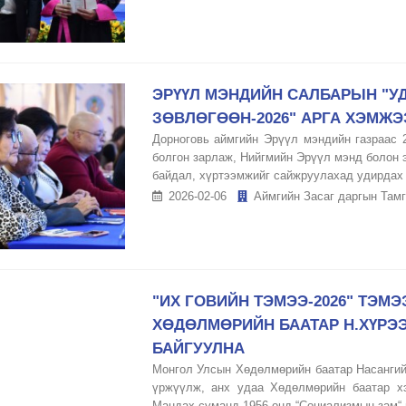
ЭРҮҮЛ МЭНДИЙН САЛБАРЫН "У
ЗӨВЛӨГӨӨН-2026" АРГА ХЭМЖ
Дорноговь аймгийн Эрүүл мэндийн газраас 
болгон зарлаж, Нийгмийн Эрүүл мэнд болон 
байдал, хүртээмжийг сайжруулахад удирдах 
2026-02-06
Аймгийн Засаг даргын Тамг
"ИХ ГОВИЙН ТЭМЭЭ-2026" ТЭМ
ХӨДӨЛМӨРИЙН БААТАР Н.ХҮРЭ
БАЙГУУЛНА
Монгол Улсын Хөдөлмөрийн баатар Насангийн
үржүүлж, анх удаа Хөдөлмөрийн баатар х
Мандах суманд 1956 онд “Социализмын зам“ н