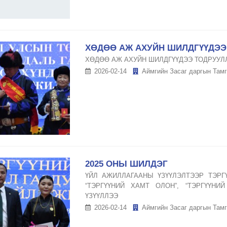
ХӨДӨӨ АЖ АХУЙН ШИЛДГҮҮДЭЭ
ХӨДӨӨ АЖ АХУЙН ШИЛДГҮҮДЭЭ ТОДРУУЛ
2026-02-14
Аймгийн Засаг даргын Тамг
2025 ОНЫ ШИЛДЭГ
ҮЙЛ АЖИЛЛАГААНЫ ҮЗҮҮЛЭЛТЭЭР ТЭРГҮ
“ТЭРГҮҮНИЙ ХАМТ ОЛОН”, “ТЭРГҮҮНИ
ҮЗҮҮЛЛЭЭ
2026-02-14
Аймгийн Засаг даргын Тамг