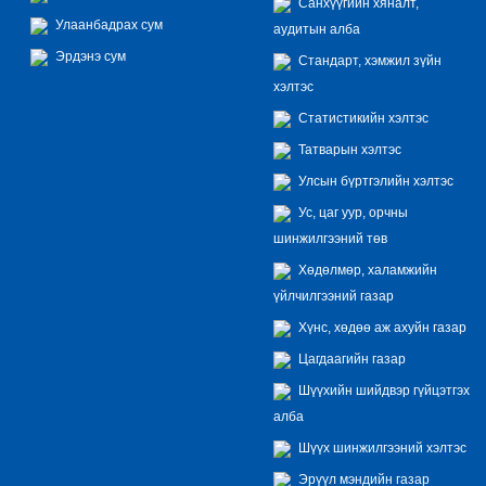
Санхүүгийн хяналт,
Улаанбадрах сум
аудитын алба
Эрдэнэ сум
Стандарт, хэмжил зүйн
хэлтэс
Статистикийн хэлтэс
Татварын хэлтэс
Улсын бүртгэлийн хэлтэс
Ус, цаг уур, орчны
шинжилгээний төв
Хөдөлмөр, халамжийн
үйлчилгээний газар
Хүнс, хөдөө аж ахуйн газар
Цагдаагийн газар
Шүүхийн шийдвэр гүйцэтгэх
алба
Шүүх шинжилгээний хэлтэс
Эрүүл мэндийн газар