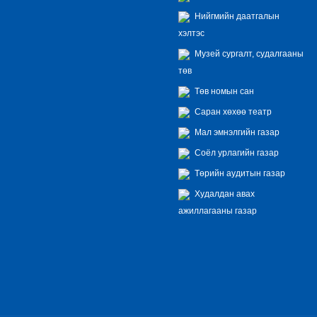
Нийгмийн даатгалын
хэлтэс
Музей сургалт, судалгааны
төв
Төв номын сан
Саран хөхөө театр
Мал эмнэлгийн газар
Соёл урлагийн газар
Төрийн аудитын газар
Худалдан авах
ажиллагааны газар