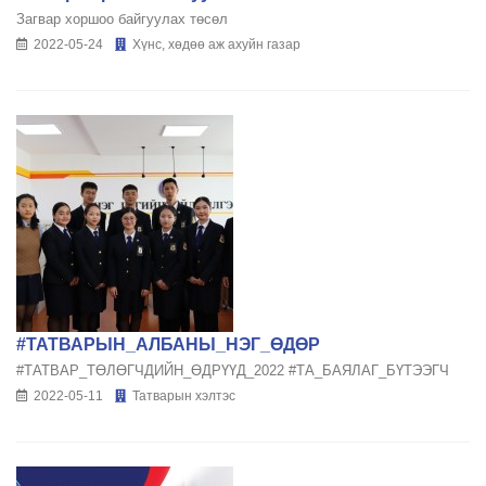
Загвар хоршоо байгуулах төсөл
2022-05-24
Хүнс, хөдөө аж ахуйн газар
#ТАТВАРЫН_АЛБАНЫ_НЭГ_ӨДӨР
#ТАТВАР_ТӨЛӨГЧДИЙН_ӨДРҮҮД_2022 #ТА_БАЯЛАГ_БҮТЭЭГЧ
2022-05-11
Татварын хэлтэс