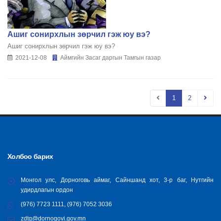
Ашиг сонирхлын зөрчил гэж юу вэ?
Ашиг сонирхлын зөрчил гэж юу вэ?
2021-12-08
Аймгийн Засаг даргын Тамгын газар
1
2
Холбоо барих
Монгол улс, Дорноговь аймаг, Сайншанд хот, 3-р баг, Нутгийн
удирдлагын ордон
(976) 7723 1111, (976) 7052 3036
zdtg@dornogovi.gov.mn