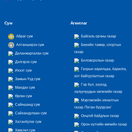
Сум
Агентлаг
Айраг сум
Байгаль орчны газар
Алтанширээ сум
Биеийн тамир, спортын
газар
Даланжаргалан сум
Боловсролын газар
Дэлгэрэх сум
Газрын харилцаа, барилга,
Иххэт сум
хот байгуулалтын газар
Замын-Үүд сум
Гэр бүл, хүүхэд,
Мандах сум
залуучуудын хөгжлийн газар
Өргөн сум
Мэргэжлийн хяналтын
Сайншанд сум
газар /Татан буугдсан/
Сайхандулаан сум
Онцгой байдлын газар
Хатанбулаг сум
Орон нутгийн өмчийн газар
Хөвсгөл сум