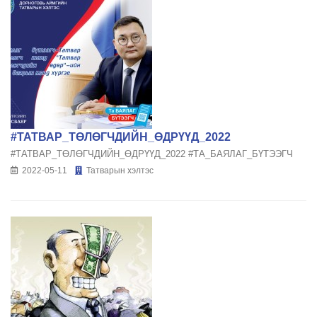
#ТАТВАР_ТӨЛӨГЧДИЙН_ӨДРҮҮД_2022
#ТАТВАР_ТӨЛӨГЧДИЙН_ӨДРҮҮД_2022 #ТА_БАЯЛАГ_БҮТЭЭГЧ
2022-05-11
Татварын хэлтэс