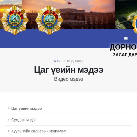
ДОРНО
ЗАСАГ ДА
НҮҮР
МЭДЭЭЛЭЛ
Цаг үеийн мэдээ
Видео мэдээ
Цаг үеийн мэдээ
Сумдын мэдээ
Хууль зүйн салбарын мэдээлэл