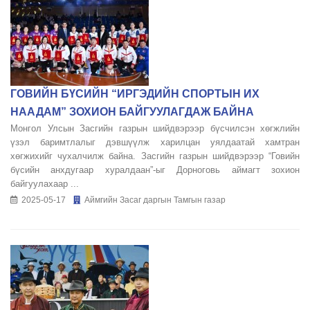
ГОВИЙН БҮСИЙН “ИРГЭДИЙН СПОРТЫН ИХ
НААДАМ” ЗОХИОН БАЙГУУЛАГДАЖ БАЙНА
Монгол Улсын Засгийн газрын шийдвэрээр бүсчилсэн хөгжлийн
үзэл баримтлалыг дэвшүүлж харилцан уялдаатай хамтран
хөгжихийг чухалчилж байна. Засгийн газрын шийдвэрээр “Говийн
бүсийн анхдугаар хуралдаан”-ыг Дорноговь аймагт зохион
байгуулахаар ...
2025-05-17
Аймгийн Засаг даргын Тамгын газар