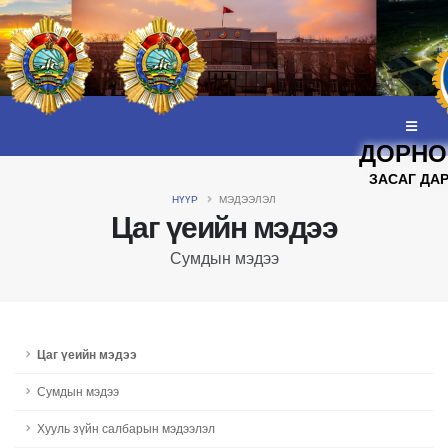
ДОРНО
ЗАСАГ ДА
НҮҮР
МЭДЭЭЛЭЛ
Цаг үеийн мэдээ
Сумдын мэдээ
Цаг үеийн мэдээ
Сумдын мэдээ
Хууль зүйн салбарын мэдээлэл