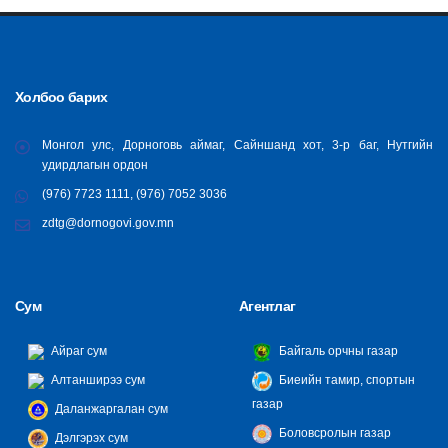
Холбоо барих
Монгол улс, Дорноговь аймаг, Сайншанд хот, 3-р баг, Нутгийн
удирдлагын ордон
(976) 7723 1111, (976) 7052 3036
zdtg@dornogovi.gov.mn
Сум
Агентлаг
Айраг сум
Байгаль орчны газар
Алтанширээ сум
Биеийн тамир, спортын
газар
Даланжаргалан сум
Боловсролын газар
Дэлгэрэх сум