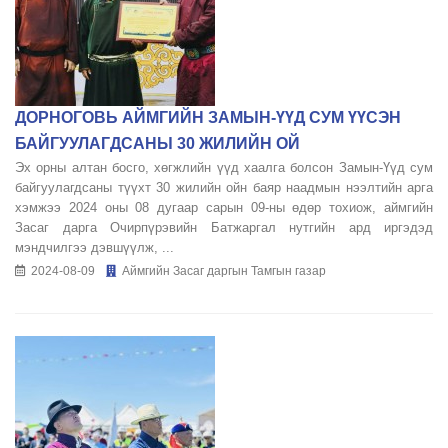
ДОРНОГОВЬ АЙМГИЙН ЗАМЫН-ҮҮД СУМ ҮҮСЭН
БАЙГУУЛАГДСАНЫ 30 ЖИЛИЙН ОЙ
Эх орны алтан босго, хөгжлийн үүд хаалга болсон Замын-Үүд сум
байгуулагдсаны түүхт 30 жилийн ойн баяр наадмын нээлтийн арга
хэмжээ 2024 оны 08 дугаар сарын 09-ны өдөр тохиож, аймгийн
Засаг дарга Очирпүрэвийн Батжаргал нутгийн ард иргэдэд
мэндчилгээ дэвшүүлж, ...
2024-08-09
Аймгийн Засаг даргын Тамгын газар