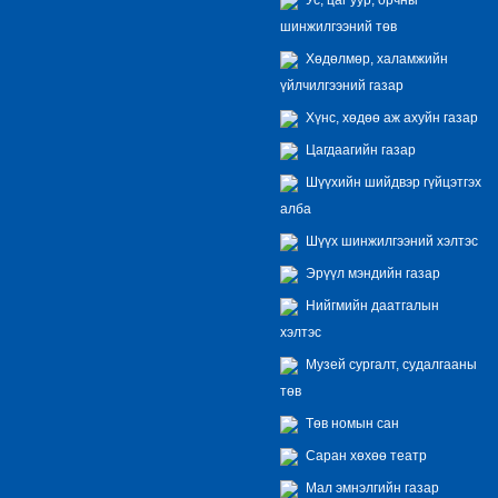
шинжилгээний төв
Хөдөлмөр, халамжийн
үйлчилгээний газар
Хүнс, хөдөө аж ахуйн газар
Цагдаагийн газар
Шүүхийн шийдвэр гүйцэтгэх
алба
Шүүх шинжилгээний хэлтэс
Эрүүл мэндийн газар
Нийгмийн даатгалын
хэлтэс
Музей сургалт, судалгааны
төв
Төв номын сан
Саран хөхөө театр
Мал эмнэлгийн газар