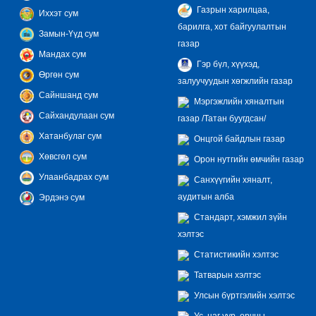
Газрын харилцаа,
Иххэт сум
барилга, хот байгуулалтын
Замын-Үүд сум
газар
Мандах сум
Гэр бүл, хүүхэд,
Өргөн сум
залуучуудын хөгжлийн газар
Сайншанд сум
Мэргэжлийн хяналтын
Сайхандулаан сум
газар /Татан буугдсан/
Хатанбулаг сум
Онцгой байдлын газар
Хөвсгөл сум
Орон нутгийн өмчийн газар
Улаанбадрах сум
Санхүүгийн хяналт,
аудитын алба
Эрдэнэ сум
Стандарт, хэмжил зүйн
хэлтэс
Статистикийн хэлтэс
Татварын хэлтэс
Улсын бүртгэлийн хэлтэс
Ус, цаг уур, орчны