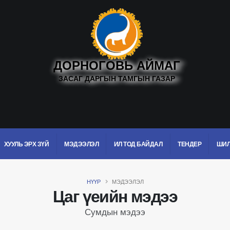
ДОРНОГОВЬ АЙМАГ
ЗАСАГ ДАРГЫН ТАМГЫН ГАЗАР
ХУУЛЬ ЭРХ ЗҮЙ
МЭДЭЭЛЭЛ
ИЛ ТОД БАЙДАЛ
ТЕНДЕР
ШИЛ
НҮҮР
МЭДЭЭЛЭЛ
Цаг үеийн мэдээ
Сумдын мэдээ