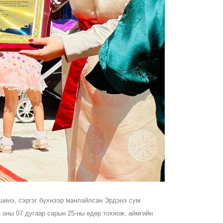
шинэ, сэргэг бүхнээр манлайлсан Эрдэнэ сум
 оны 07 дугаар сарын 25-ны өдөр тохиож, аймгийн