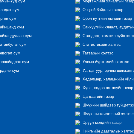
амын-Үүд сум
Мэргэжлийн хяналтын газар 
андах сум
Онцгой байдлын газар
ргөн сум
Орон нутгийн өмчийн газар
айншанд сум
Санхүүгийн хяналт, аудиты
айхандулаан сум
Стандарт, хэмжил зүйн хэл
атанбулаг сум
Статистикийн хэлтэс
өвсгөл сум
Татварын хэлтэс
лаанбадрах сум
Улсын бүртгэлийн хэлтэс
рдэнэ сум
Ус, цаг уур, орчны шинжилг
Хөдөлмөр, халамжийн үйлчи
Хүнс, хөдөө аж ахуйн газар
Цагдаагийн газар
Шүүхийн шийдвэр гүйцэтгэх
Шүүх шинжилгээний хэлтэс
Эрүүл мэндийн газар
Нийгмийн даатгалын хэлтэс