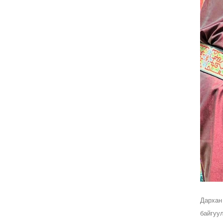
Дархан
байгуу