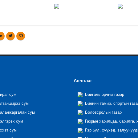
Агентлаг
йраг сум
Байгаль орчны газар
лтанширээ сум
Биеийн тамир, спортын газа
аланжаргалан сум
Боловсролын газар
элгэрэх сум
Газрын харилцаа, барилга, 
ххэт сум
Гэр бүл, хүүхэд, залуучууд