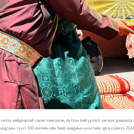
 хилээ найдвартай сахин хамгаалж, бүтээн байгуулалт хөгжил дэвшилд 
лагдсаны түүхт 100 жилийн ойн баяр наадмын нээлтийн арга хэмжээ 2024