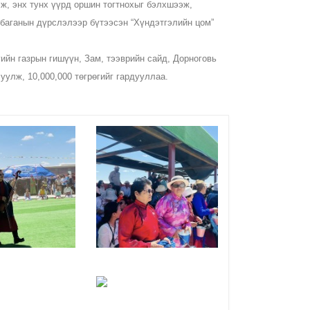
ж, энх тунх үүрд оршин тогтнохыг бэлхшээж,
 баганын дүрслэлээр бүтээсэн “Хүндэтгэлийн цом”
йн газрын гишүүн, Зам, тээврийн сайд, Дорноговь
улж, 10,000,000 төгрөгийг гардууллаа.