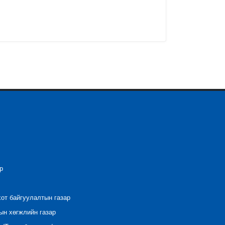
р
хот байгуулалтын газар
ын хөгжлийн газар