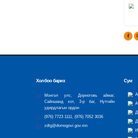
Холбоо барих
Сум
А
Монгол улс, Дорноговь аймаг,
Сайншанд хот, 3-р баг, Нутгийн
А
удирдлагын ордон
Д
(976) 7723 1111, (976) 7052 3036
Д
zdtg@dornogovi.gov.mn
И