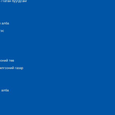
/Татан буугдсан/
н алба
тэс
ээний төв
лгээний газар
 алба