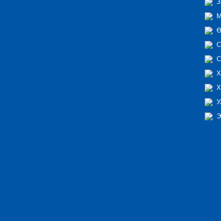
З
М
Ө
С
С
Х
Х
У
Э