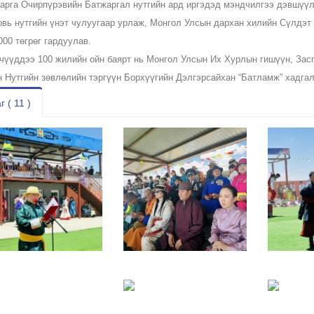
дарга Очирпүрэвийн Батжаргал нутгийн ард иргэдэд мэндчилгээ дэвшүүл
овь нутгийн үнэт чулуугаар урлаж, Монгол Улсын дархан хилийн Сүлдэт
000 төгрөг гардуулав.
чүүддээ 100 жилийн ойн баярт нь Монгол Улсын Их Хурлын гишүүн, Засги
н Нутгийн зөвлөлийн тэргүүн Борхүүгийн Дэлгэрсайхан “Батламж” хадгалу
г ( 11 )