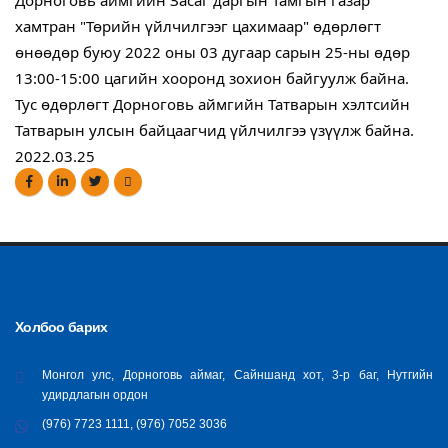
Дорноговь аймгийн Засаг даргын Тамгын газар 
хамтран "Төрийн үйлчилгээг цахимаар" өдөрлөгт 
өнөөдөр буюу 2022 оны 03 дугаар сарын 25-ны өдөр 
13:00-15:00 цагийн хооронд зохион байгуулж байна.
Тус өдөрлөгт Дорноговь аймгийн Татварын хэлтсийн 
Татварын улсын байцаагчид үйлчилгээ үзүүлж байна.
2022.03.25
Холбоо барих
Монгол улс, Дорноговь аймаг, Сайншанд хот, 3-р баг, Нутгийн
удирдлагын ордон
(976) 7723 1111, (976) 7052 3036