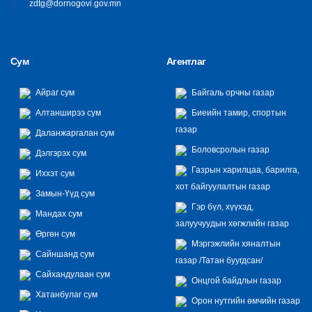
zdtg@dornogovi.gov.mn
Сум
Агентлаг
Айраг сум
Байгаль орчны газар
Алтанширээ сум
Биеийн тамир, спортын
газар
Даланжаргалан сум
Боловсролын газар
Дэлгэрэх сум
Газрын харилцаа, барилга,
Иххэт сум
хот байгуулалтын газар
Замын-Үүд сум
Гэр бүл, хүүхэд,
Мандах сум
залуучуудын хөгжлийн газар
Өргөн сум
Мэргэжлийн хяналтын
Сайншанд сум
газар /Татан буугдсан/
Сайхандулаан сум
Онцгой байдлын газар
Хатанбулаг сум
Орон нутгийн өмчийн газар