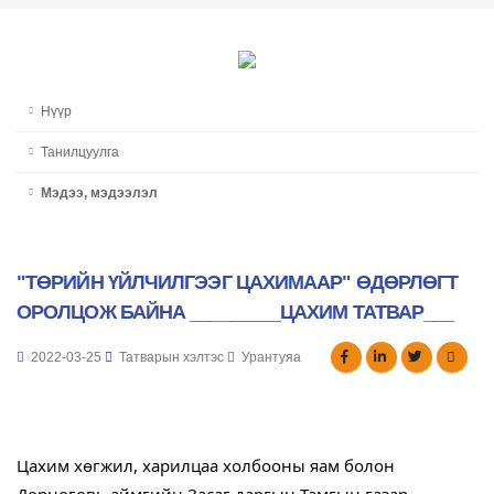
Нүүр
Танилцуулга
Мэдээ, мэдээлэл
"ТӨРИЙН ҮЙЛЧИЛГЭЭГ ЦАХИМААР" ӨДӨРЛӨГТ
ОРОЛЦОЖ БАЙНА _________ЦАХИМ ТАТВАР___
2022-03-25
Татварын хэлтэс
Урантуяа
Цахим хөгжил, харилцаа холбооны яам болон 