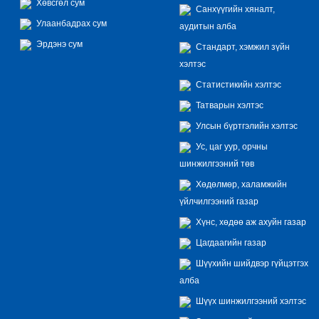
Хөвсгөл сум
Санхүүгийн хяналт,
Улаанбадрах сум
аудитын алба
Эрдэнэ сум
Стандарт, хэмжил зүйн
хэлтэс
Статистикийн хэлтэс
Татварын хэлтэс
Улсын бүртгэлийн хэлтэс
Ус, цаг уур, орчны
шинжилгээний төв
Хөдөлмөр, халамжийн
үйлчилгээний газар
Хүнс, хөдөө аж ахуйн газар
Цагдаагийн газар
Шүүхийн шийдвэр гүйцэтгэх
алба
Шүүх шинжилгээний хэлтэс