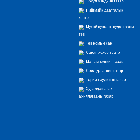
Эрүүл мэндийн газар
Нийгмийн даатгалын
хэлтэс
Музей сургалт, судалгааны
төв
Төв номын сан
Саран хөхөө театр
Мал эмнэлгийн газар
Соёл урлагийн газар
Төрийн аудитын газар
Худалдан авах
ажиллагааны газар