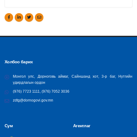
Холбоо барих
Монгол улс, Дорноговь аймаг, Сайншанд хот, 3-р баг, Нутгийн
удирдлагын ордон
(976) 7723 1111, (976) 7052 3036
zdtg@dornogovi.gov.mn
Сум
Агентлаг