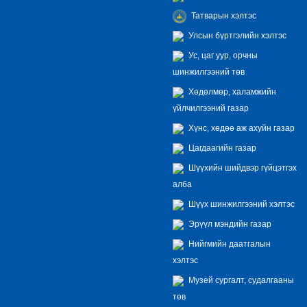
Татварын хэлтэс
Улсын бүртгэлийн хэлтэс
Ус, цаг уур, орчны
шинжилгээний төв
Хөдөлмөр, халамжийн
үйлчилгээний газар
Хүнс, хөдөө аж ахуйн газар
Цагдаагийн газар
Шүүхийн шийдвэр гүйцэтгэх
алба
Шүүх шинжилгээний хэлтэс
Эрүүл мэндийн газар
Нийгмийн даатгалын
хэлтэс
Музей сургалт, судалгааны
төв