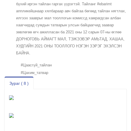
бүхий иргэн тайлан гаргах үүрэгтэй. Тайланг
#ebarimt
аппликейшнаар хялбараар авч байгаа бөгөөд тайлан нягтлах,
илгээх зааврыг мал тооллогын комиссд хамрагдсан албан
хаагчидад сумдын татварын улсын байцаагчид заавар
зөвлөгөө өгч ажилласан ба 2021 оны 12 сарын 07-ны өглөө
ДОРНОГОВЬ АЙМАГТ МАЛ, ТЭЖЭЭВЭР АМЬТАД, ХАШАА,
ХУДГИЙН 2021 ОНЫ ТООЛЛОГО НЭГЭН ЗЭРЭГ ЭХЭЛСЭН
БАЙНА.
#Цаасгүй_тайлан
#Цахим_татвар
Зураг ( 8 )