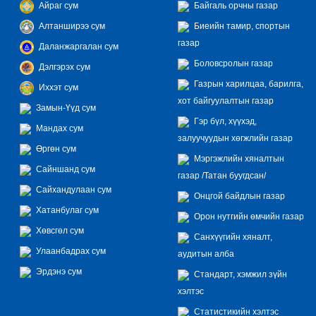
Айраг сум
Байгаль орчны газар
Алтанширээ сум
Биеийн тамир, спортын
газар
Даланжаргалан сум
Боловсролын газар
Дэлгэрэх сум
Газрын харилцаа, барилга,
Иххэт сум
хот байгуулалтын газар
Замын-Үүд сум
Гэр бүл, хүүхэд,
Мандах сум
залуучуудын хөгжлийн газар
Өргөн сум
Мэргэжлийн хяналтын
Сайншанд сум
газар /Татан буугдсан/
Сайхандулаан сум
Онцгой байдлын газар
Хатанбулаг сум
Орон нутгийн өмчийн газар
Хөвсгөл сум
Санхүүгийн хяналт,
Улаанбадрах сум
аудитын алба
Эрдэнэ сум
Стандарт, хэмжил зүйн
хэлтэс
Статистикийн хэлтэс