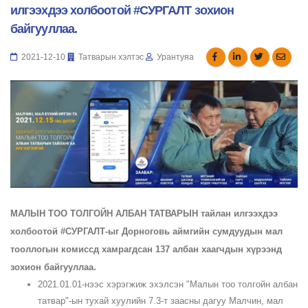
илгээхдээ холбоотой #СУРГАЛТ зохион
байгууллаа.
2021-12-10
Татварын хэлтэс
Урантуяа
МАЛЫН ТОО ТОЛГОЙН АЛБАН ТАТВАРЫН тайлан илгээхдээ
холбоотой
#СУРГАЛТ
-ыг Дорноговь аймгийн сумдуудын мал
тооллогын комиссд хамрагдсан 137 албан хаагчдын хүрээнд
зохион байгууллаа.
2021.01.01-нээс хэрэгжиж эхэлсэн "Малын тоо толгойн албан
татвар"-ын тухай хуулийн 7.3-т заасны дагуу Малчин, мал