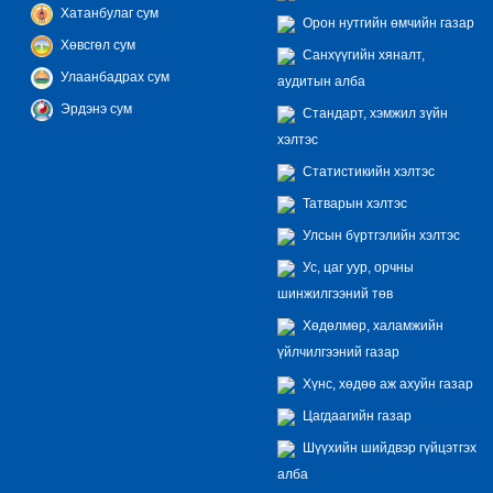
Хатанбулаг сум
Орон нутгийн өмчийн газар
Хөвсгөл сум
Санхүүгийн хяналт,
Улаанбадрах сум
аудитын алба
Эрдэнэ сум
Стандарт, хэмжил зүйн
хэлтэс
Статистикийн хэлтэс
Татварын хэлтэс
Улсын бүртгэлийн хэлтэс
Ус, цаг уур, орчны
шинжилгээний төв
Хөдөлмөр, халамжийн
үйлчилгээний газар
Хүнс, хөдөө аж ахуйн газар
Цагдаагийн газар
Шүүхийн шийдвэр гүйцэтгэх
алба