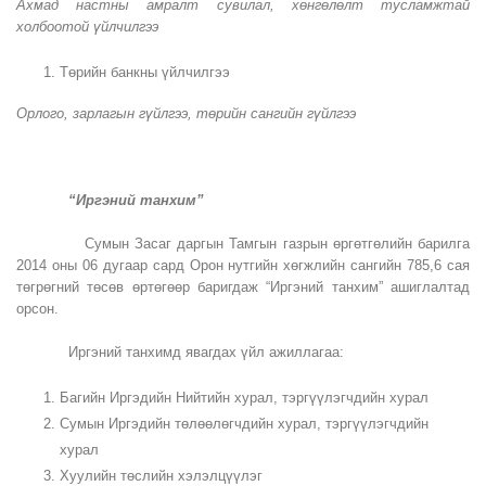
Ахмад настны амралт сувилал, хөнгөлөлт тусламжтай
холбоотой үйлчилгээ
Төрийн банкны үйлчилгээ
Орлого, зарлагын гүйлгээ, төрийн сангийн гүйлгээ
“Иргэний танхим”
Сумын Засаг даргын Тамгын газрын өргөтгөлийн барилга
2014 оны 06 дугаар сард Орон нутгийн хөгжлийн сангийн 785,6 сая
төгрөгний төсөв өртөгөөр баригдаж “Иргэний танхим” ашиглалтад
орсон.
Иргэний танхимд явагдах үйл ажиллагаа:
Багийн Иргэдийн Нийтийн хурал, тэргүүлэгчдийн хурал
Сумын Иргэдийн төлөөлөгчдийн хурал, тэргүүлэгчдийн
хурал
Хуулийн төслийн хэлэлцүүлэг