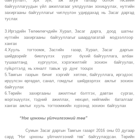
байгуулалт, эрх зүй, аж ахуй талаар болон төсвийн
байгууллагуудын үйл ажиллагааг уялдуулан зохицуулах, нутгийн
захиргааны байгууллагыг чиглүүлэн удирдахад нь Засаг даргад
туслах
3.Иргэдийн Төлөөлөгчдийн Хурал, Засаг дарга, доод шатны
нутгийн захиргааны байгууллагыг шаардлагатай мэдээллээр
хангах
4.Хууль тогтоомж, Засгийн газар, Хурал, Засаг даргын
шийдвэрийг биелүүлэх үүрэг бүхий байгууллага, албан
тушаалтанд хүргүүлэх, хэрэгжилтийг зохион байгуулах,
гүйцэтгэлд нь хяналт тавьж үр дүнг тооцох
5.Тамгын газрын бичиг хэргийг хөтлөх, байгууллага, иргэдээс
ирүүлсэн өргөдөл, санал, гомдлыг шийдвэрлэх ажлыг зохион
байгуулах
6.Төрийн захиргааны ажилтныг бэлтгэх, давтан сургах,
мэргэшүүлэх, тэдний ажиллах, нөхцөл, нийгмийн баталгааг
хангах ажлыг хууль тогтоомжийн хүрээнд зохион байгуулах
“Нэг цонхны үйлчилгээний төв”
Сумын Засаг даргын Тамгын газарт 2016 оны 03 дугаар
сард “Нэг цонхны үйлчилгээний төв” байгуулагдсан. Төрийн