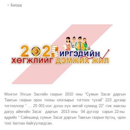
Багууд
Монгол Улсын Засгийн газрын 2010 оны “Сумын Засаг даргын
Тамгын газрын орон тооны хязгаарыг тогтоох тухай” 223 дугаар
тогтоолоор “ ... 20 001-ээс дээш хүн амтай суманд 22” гэж заасны
дагуу аймгийн Засаг даргын 2013 оны 04 дүгээр сарын 22-ны
өдрийн “ Сайншанд сумын Засаг даргын Тамгын газрын бүтэц, орон
тоог батлан байгуулагдсан.