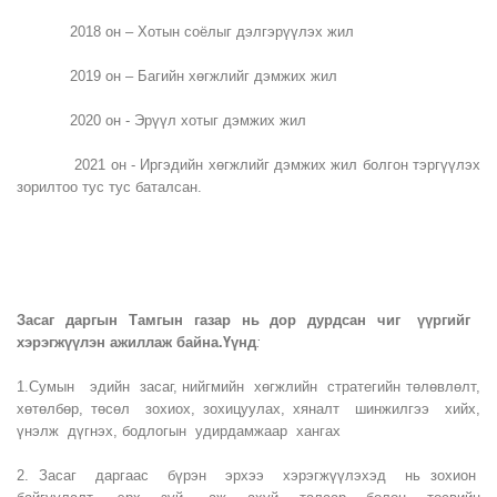
2018 он – Хотын соёлыг дэлгэрүүлэх жил
2019 он – Багийн хөгжлийг дэмжих жил
2020 он - Эрүүл хотыг дэмжих жил
2021 он - Иргэдийн хөгжлийг дэмжих жил болгон тэргүүлэх
зорилтоо тус тус баталсан.
Засаг даргын Тамгын газар нь дор дурдсан чиг үүргийг
хэрэгжүүлэн ажиллаж байна.Үүнд
:
1.Сумын эдийн засаг, нийгмийн хөгжлийн стратегийн төлөвлөлт,
хөтөлбөр, төсөл зохиох, зохицуулах, хяналт шинжилгээ хийх,
үнэлж дүгнэх, бодлогын удирдамжаар хангах
2. Засаг даргаас бүрэн эрхээ хэрэгжүүлэхэд нь зохион