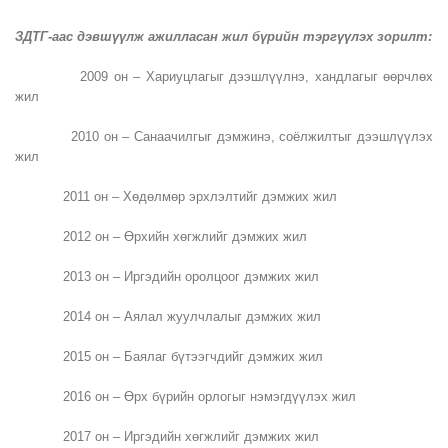
ЗДТГ-аас дэвшүүлж ажилласан жил бүрийн тэргүүлэх зорилт:
2009 он – Хариуцлагыг дээшлүүлнэ, хандлагыг өөрчлөх
жил
2010 он – Санаачилгыг дэмжинэ, соёлжилтыг дээшлүүлэх
жил
2011 он – Хөдөлмөр эрхлэлтийг дэмжих жил
2012 он – Өрхийн хөгжлийг дэмжих жил
2013 он – Иргэдийн оролцоог дэмжих жил
2014 он – Аялал жуулчлалыг дэмжих жил
2015 он – Баялаг бүтээгчдийг дэмжих жил
2016 он – Өрх бүрийн орлогыг нэмэгдүүлэх жил
2017 он – Иргэдийн хөгжлийг дэмжих жил