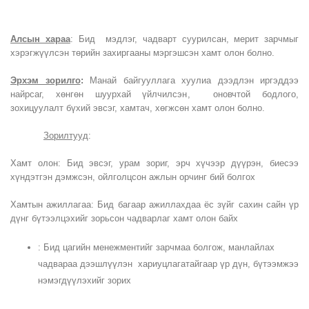
Алсын хараа
: Бид мэдлэг, чадварт суурилсан, мерит зарчмыг
хэрэгжүүлсэн төрийн захиргааны мэргэшсэн хамт олон болно.
Эрхэм зорилго
:
Манай байгууллага хуулиа дээдлэн иргэддээ
найрсаг, хөнгөн шуурхай үйлчилсэн, оновчтой бодлого,
зохицуулалт бүхий эвсэг, хамтач, хөгжсөн хамт олон болно.
Зорилтууд
:
Хамт олон: Бид эвсэг, урам зориг, эрч хүчээр дүүрэн, биесээ
хүндэтгэн дэмжсэн, ойлголцсон ажлын орчинг бий болгох
Хамтын ажиллагаа: Бид багаар ажиллахдаа ёс зүйг сахин сайн үр
дүнг бүтээлцэхийг зорьсон чадварлаг хамт олон байх
: Бид цагийн менежментийг зарчмаа болгож, манлайлах
чадвараа дээшлүүлэн хариуцлагатайгаар үр дүн, бүтээмжээ
нэмэгдүүлэхийг зорих