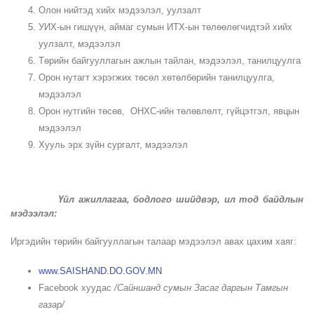
Олон нийтэд хийх мэдээлэл, уулзалт
УИХ-ын гишүүн, аймаг сумын ИТХ-ын төлөөлөгчидтэй хийх
уулзалт, мэдээлэл
Төрийн байгууллагын ажлын тайлан, мэдээлэл, танилцуулга
Орон нутагт хэрэгжих төсөл хөтөлбөрийн танилцуулга,
мэдээлэл
Орон нутгийн төсөв, ОНХС-ийн төлөвлөлт, гүйцэтгэл, явцын
мэдээлэл
Хууль эрх зүйн сургалт, мэдээлэл
Үйл ажиллагаа, бодлого шийдвэр, ил тод байдлын
мэдээлэл:
Иргэдийн төрийн байгууллагын талаар мэдээлэл авах цахим хаяг:
www.SAISHAND.DO.GOV.MN
Facebook хуудас
/Сайншанд сумын Засаг даргын Тамгын
газар/