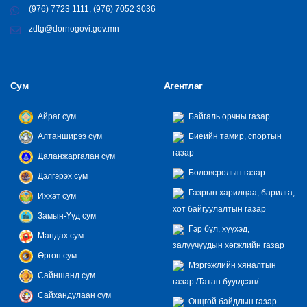
(976) 7723 1111, (976) 7052 3036
zdtg@dornogovi.gov.mn
Сум
Агентлаг
Айраг сум
Байгаль орчны газар
Алтанширээ сум
Биеийн тамир, спортын
газар
Даланжаргалан сум
Боловсролын газар
Дэлгэрэх сум
Газрын харилцаа, барилга,
Иххэт сум
хот байгуулалтын газар
Замын-Үүд сум
Гэр бүл, хүүхэд,
Мандах сум
залуучуудын хөгжлийн газар
Өргөн сум
Мэргэжлийн хяналтын
Сайншанд сум
газар /Татан буугдсан/
Сайхандулаан сум
Онцгой байдлын газар