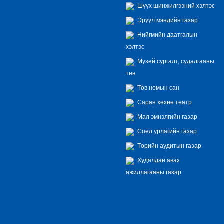
Шүүх шинжилгээний хэлтэс
Эрүүл мэндийн газар
Нийгмийн даатгалын
хэлтэс
Музей сургалт, судалгааны
төв
Төв номын сан
Саран хөхөө театр
Мал эмнэлгийн газар
Соёл урлагийн газар
Төрийн аудитын газар
Худалдан авах
ажиллагааны газар