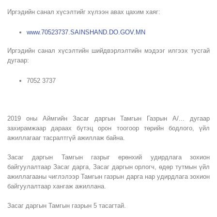
Иргэдийн санал хүсэлтийг хүлээн авах цахим хаяг:
www.70523737.SAINSHAND.DO.GOV.MN
Иргэдийн санал хүсэлтийн шийдвэрлэлтийн мэдээг илгээх тусгай
дугаар:
7052 3737
2019 оны Аймгийн Засаг даргын Тамгын Газрын А/... дугаар
захирамжаар дараах бүтэц орон тоогоор төрийн бодлого, үйл
ажиллагааг тасралтгүй ажиллаж байна.
Засаг даргын Тамгын газрыг ерөнхий удирдлага зохион
байгуулалтаар Засаг дарга, Засаг даргын орлогч, өдөр тутмын үйл
ажиллагааны чиглэлээр Тамгын газрын дарга нар удирдлага зохион
байгуулалтаар хангаж ажиллана.
Засаг даргын Тамгын газрын 5 тасагтай.