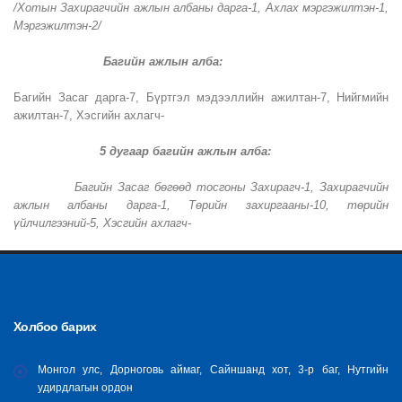
/Хотын Захирагчийн ажлын албаны дарга-1, Ахлах мэргэжилтэн-1,
Мэргэжилтэн-2/
Багийн ажлын алба:
Багийн Засаг дарга-7, Бүртгэл мэдээллийн ажилтан-7, Нийгмийн
ажилтан-7, Хэсгийн ахлагч-
5 дугаар багийн ажлын алба:
Багийн Засаг бөгөөд тосгоны Захирагч-1, Захирагчийн
ажлын албаны дарга-1, Төрийн захиргааны-10, төрийн
үйлчилгээний-5, Хэсгийн ахлагч-
Холбоо барих
Монгол улс, Дорноговь аймаг, Сайншанд хот, 3-р баг, Нутгийн
удирдлагын ордон