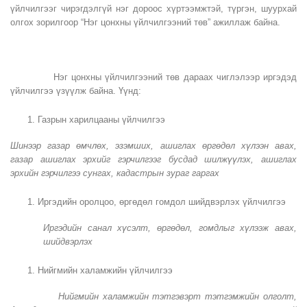
үйлчилгээг чирэгдэлгүй нэг дороос хүртээмжтэй, түргэн, шуурхай
олгох зорилгоор “Нэг цонхны үйлчилгээний төв” ажиллаж байна.
Нэг цонхны үйлчилгээний төв дараах чиглэлээр иргэдэд
үйлчилгээ үзүүлж байна. Үүнд:
Газрын харилцааны үйлчилгээ
Шинээр газар өмчлөх, эзэмших, ашиглах өргөдөл хүлээн авах,
газар ашиглах эрхийг гэрчилгээг бусдад шилжүүлэх, ашиглах
эрхийн гэрчилгээ сунгах, кадастрын зураг гаргах
Иргэдийн оролцоо, өргөдөл гомдол шийдвэрлэх үйлчилгээ
Иргэдийн санал хүсэлт, өргөдөл, гомдлыг хүлээж авах,
шийдвэрлэх
Нийгмийн халамжийн үйлчилгээ
Нийгмийн халамжийн тэтгэвэрт тэтгэмжийн олголт,