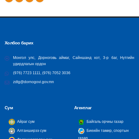
Холбоо барих
Монгол улс, Дорноговь аймаг, Сайншанд хот, 3-р баг, Нутгийн
удирдлагын ордон
(976) 7723 1111, (976) 7052 3036
zdtg@dornogovi.gov.mn
Сум
Агентлаг
Айраг сум
Байгаль орчны газар
Алтанширээ сум
Биеийн тамир, спортын
газар