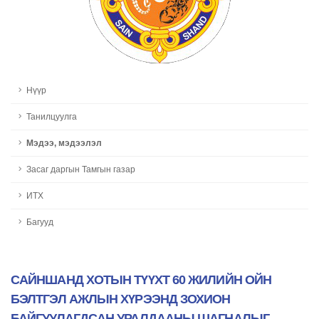
Нүүр
Танилцуулга
Мэдээ, мэдээлэл
Засаг даргын Тамгын газар
ИТХ
Багууд
САЙНШАНД ХОТЫН ТҮҮХТ 60 ЖИЛИЙН ОЙН
БЭЛТГЭЛ АЖЛЫН ХҮРЭЭНД ЗОХИОН
БАЙГУУЛАГДСАН УРАЛДААНЫ ШАГНАЛЫГ