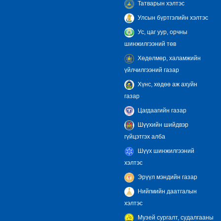
Татварын хэлтэс
Улсын бүртгэлийн хэлтэс
Ус, цаг уур, орчны
шинжилгээний төв
Хөдөлмөр, халамжийн
үйлчилгээний газар
Хүнс, хөдөө аж ахуйн
газар
Цагдаагийн газар
Шүүхийн шийдвэр
гүйцэтгэх алба
Шүүх шинжилгээний
хэлтэс
Эрүүл мэндийн газар
Нийгмийн даатгалын
хэлтэс
Музей сургалт, судалгааны