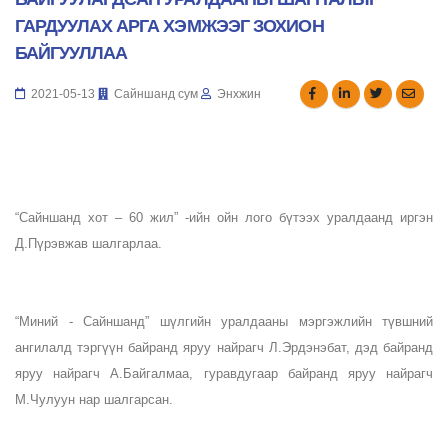
ГАРДУУЛАХ АРГА ХЭМЖЭЭГ ЗОХИОН
БАЙГУУЛЛАА
2021-05-13
Сайншанд сум
Энхжин
“Сайншанд хот – 60 жил” -ийн ойн лого бүтээх уралдаанд иргэн 
Д.Пүрэвжав шалгарлаа.
“Миний - Сайншанд” шүлгийн уралдааны мэргэжлийн түвшний 
ангилалд тэргүүн байранд яруу найрагч Л.Эрдэнэбат, дэд байранд 
яруу найрагч А.Байгалмаа, гуравдугаар байранд яруу найрагч 
М.Чулуун нар шалгарсан.