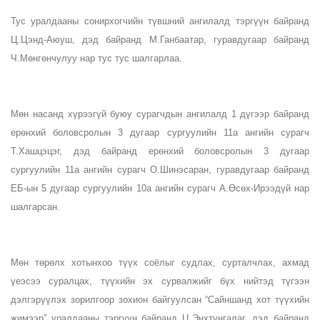
Тус уралдааны сонирхогчийн түвшний ангилалд тэргүүн байранд 
Ц.Цэнд-Аюуш, дэд байранд М.Ганбаатар, гуравдугаар байранд 
Ч.Мөнгөнчулуу нар тус тус шалгарлаа.
Мөн насанд хүрээгүй буюу сурагчдын ангилалд 1 дүгээр байранд 
ерөнхий боловсролын 3 дугаар сургуулийн 11а ангийн сурагч 
Т.Хашцэцэг, дэд байранд ерөнхий боловсролын 3 дугаар 
сургуулийн 11а ангийн сурагч О.Шинэсаран, гуравдугаар байранд 
ЕБ-ын 5 дугаар сургуулийн 10а ангийн сурагч А.Өсөх-Ирээдүй нар 
шалгарсан.
Мөн төрөлх хотынхоо түүх соёлыг судлах, сурталчлах, ахмад 
үеэсээ суралцах, түүхийн эх сурвалжийг бүх нийтэд түгээн 
дэлгэрүүлэх зорилгоор зохион байгуулсан “Сайншанд хот түүхийн 
жимээр” уралдааны тэргүүн байранд Ц.Энхтунгалаг, дэд байранд 