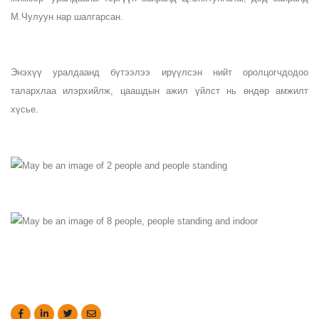
М.Чулуун нар шалгарсан.
Энэхүү уралдаанд бүтээлээ ирүүлсэн нийт оролцогчдодоо 
талархлаа илэрхийлж, цаашдын ажил үйлст нь өндөр амжилт 
хүсье.