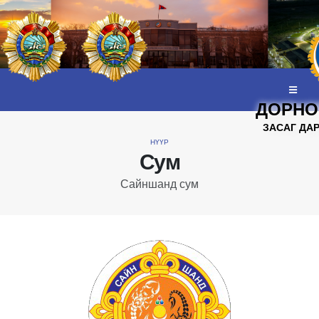
ДОРНО
ЗАСАГ ДА
НҮҮР
Сум
Сайншанд сум