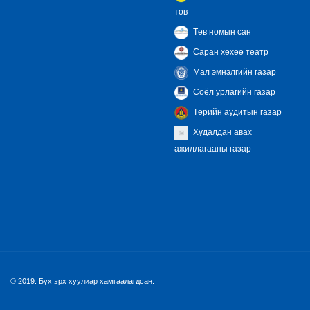
төв
Төв номын сан
Саран хөхөө театр
Мал эмнэлгийн газар
Соёл урлагийн газар
Төрийн аудитын газар
Худалдан авах
ажиллагааны газар
© 2019. Бүх эрх хуулиар хамгаалагдсан.