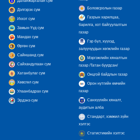
Даланжаргалан сум
Боловсролын газар
Дэлгэрэх сум
Газрын харилцаа,
Иххэт сум
барилга, хот байгуулалтын
Замын-Үүд сум
газар
Мандах сум
Гэр бүл, хүүхэд,
Өргөн сум
залуучуудын хөгжлийн газар
Сайншанд сум
Мэргэжлийн хяналтын
Сайхандулаан сум
газар /Татан буугдсан/
Хатанбулаг сум
Онцгой байдлын газар
Хөвсгөл сум
Орон нутгийн өмчийн
газар
Улаанбадрах сум
Санхүүгийн хяналт,
Эрдэнэ сум
аудитын алба
Стандарт, хэмжил зүйн
хэлтэс
Статистикийн хэлтэс